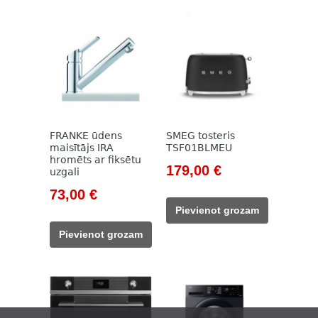
FRANKE ūdens
SMEG tosteris
maisītājs IRA
TSF01BLMEU
hromēts ar fiksētu
Original
Current
179,00
€
uzgali
price
price
Original
Current
73,00
€
was:
is:
price
price
Pievienot grozam
205,00 €.
179,00 €.
was:
is:
Pievienot grozam
97,00 €.
73,00 €.