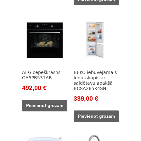
649,00 €.
420,00 €.
AEG cepeškrāsns
BEKO iebūvējamais
OA5PB531AB
ledusskapis ar
saldētavu apakšā
Original
Current
492,00
€
BCSA285K4SN
price
price
Original
Current
339,00
€
was:
is:
price
price
Pievienot grozam
708,00 €.
492,00 €.
was:
is:
Pievienot grozam
785,00 €.
339,00 €.