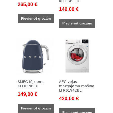
KLF03BLEU
Original
Current
265,00
€
Original
Current
149,00
€
price
price
price
price
was:
is:
Pievienot grozam
was:
is:
422,00 €.
265,00 €.
Pievienot grozam
171,00 €.
149,00 €.
SMEG tējkanna
AEG veļas
KLF03NBEU
mazgājamā mašīna
LFR61942BE
Original
Current
149,00
€
Original
Current
420,00
€
price
price
price
price
was:
is:
Pievienot grozam
was:
is:
171,00 €.
149,00 €.
Pievienot grozam