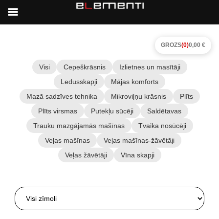
GROZS
(0)
0,00 €
Visi
Cepeškrāsnis
Izlietnes un masītāji
Ledusskapji
Mājas komforts
Mazā sadzīves tehnika
Mikroviļņu krāsnis
Plīts
Plīts virsmas
Putekļu sūcēji
Saldētavas
Trauku mazgājamās mašīnas
Tvaika nosūcēji
Veļas mašīnas
Veļas mašīnas-žāvētāji
Veļas žāvētāji
Vīna skapji