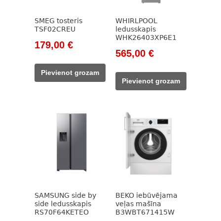
SMEG tosteris
WHIRLPOOL
TSF02CREU
ledusskapis
WHK26403XP6E1
Original
Current
179,00
€
Original
Current
565,00
€
price
price
price
price
was:
is:
Pievienot grozam
was:
is:
205,00 €.
179,00 €.
Pievienot grozam
730,00 €.
565,00 €.
SAMSUNG side by
BEKO iebūvējama
side ledusskapis
veļas mašīna
RS70F64KETEO
B3WBT671415W