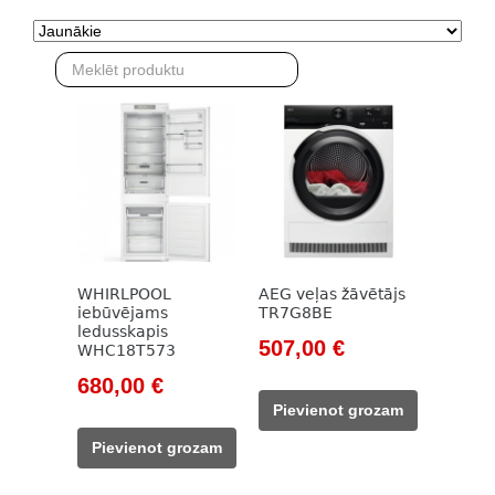
WHIRLPOOL
AEG veļas žāvētājs
iebūvējams
TR7G8BE
ledusskapis
Original
Current
507,00
€
WHC18T573
price
price
Original
Current
680,00
€
was:
is:
price
price
Pievienot grozam
715,00 €.
507,00 €.
was:
is:
Pievienot grozam
913,00 €.
680,00 €.