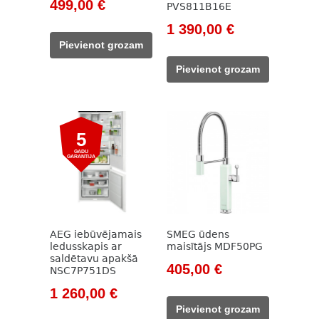
Original
Current
499,00
€
PVS811B16E
price
price
Original
Current
1 390,00
€
was:
is:
price
price
Pievienot grozam
850,00 €.
499,00 €.
was:
is:
Pievienot grozam
1
1
844,00 €.
390,00 €.
5
GADU
GARANTIJA
AEG iebūvējamais
SMEG ūdens
ledusskapis ar
maisītājs MDF50PG
saldētavu apakšā
Original
Current
405,00
€
NSC7P751DS
price
price
Original
Current
1 260,00
€
was:
is:
price
price
Pievienot grozam