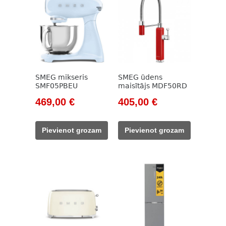
SMEG mikseris
SMEG ūdens
SMF05PBEU
maisītājs MDF50RD
Original
Current
Original
Current
469,00
€
405,00
€
price
price
price
price
was:
is:
was:
is:
Pievienot grozam
Pievienot grozam
533,00 €.
469,00 €.
594,00 €.
405,00 €.