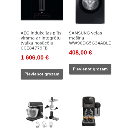
AEG indukcijas plīts
SAMSUNG veļas
virsma ar integrētu
mašīna
tvaika nosūcēju
WW90DG5G34ABLE
CCE84779FB
Original
Current
408,00
€
Original
Current
1 606,00
€
price
price
price
price
was:
is:
Pievienot grozam
was:
is:
596,00 €.
408,00 €.
Pievienot grozam
2
1
191,00 €.
606,00 €.