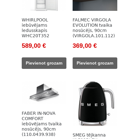
WHIRLPOOL
FALMEC VIRGOLA
iebūvējams
EVOLUTION tvaika
ledusskapis
nosūcējs, 90cm
WHC20T352
(VIRGOLA.101.112)
Original
Current
Original
Current
589,00
€
369,00
€
price
price
price
price
was:
is:
was:
is:
Pievienot grozam
Pievienot grozam
825,00 €.
589,00 €.
647,00 €.
369,00 €.
FABER IN-NOVA
COMFORT
iebūvējams tvaika
nosūcējs, 90cm
(110.0439.938)
SMEG tējkanna