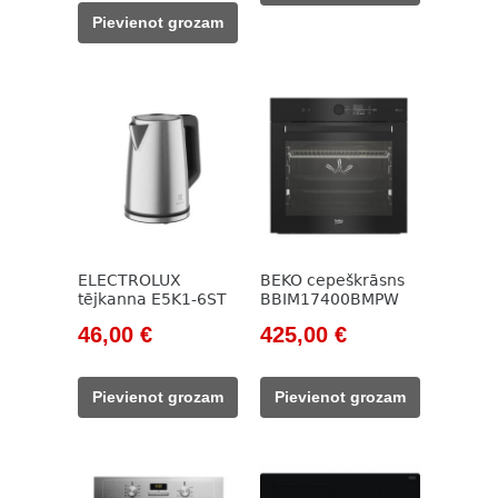
594,00 €.
405,00 €.
was:
is:
Pievienot grozam
1
1
533,00 €.
260,00 €.
ELECTROLUX
BEKO cepeškrāsns
tējkanna E5K1-6ST
BBIM17400BMPW
Original
Current
Original
Current
46,00
€
425,00
€
price
price
price
price
was:
is:
was:
is:
Pievienot grozam
Pievienot grozam
90,00 €.
46,00 €.
785,00 €.
425,00 €.