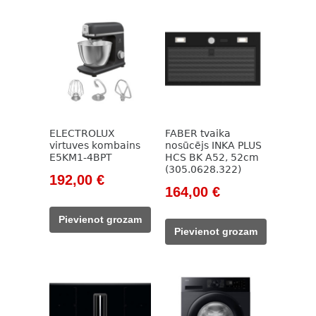
ELECTROLUX
FABER tvaika
virtuves kombains
nosūcējs INKA PLUS
E5KM1-4BPT
HCS BK A52, 52cm
(305.0628.322)
Original
Current
192,00
€
Original
Current
164,00
€
price
price
price
price
was:
is:
Pievienot grozam
was:
is:
415,00 €.
192,00 €.
Pievienot grozam
205,00 €.
164,00 €.