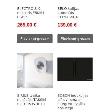
ELECTROLUX
BEKO kafijas
mikseris E5KM1-
automāts
6GBP
CEP5464DX
Original
Current
Original
Current
265,00
€
139,00
€
price
price
price
price
was:
is:
was:
is:
Pievienot grozam
Pievienot grozam
365,00 €.
265,00 €.
785,00 €.
139,00 €.
SIRIUS tvaika
BOSCH indukcijas
nosūcējs TAKSIM
plīts virsma ar
(SLTC95-WHITE)
integrētu tvaika
nosūcēju