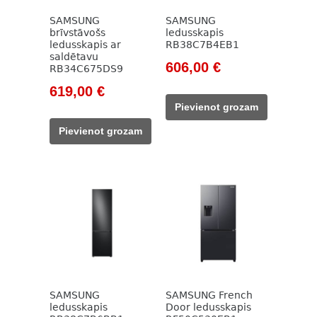
SAMSUNG
SAMSUNG
brīvstāvošs
ledusskapis
ledusskapis ar
RB38C7B4EB1
saldētavu
Original
Current
606,00
€
RB34C675DS9
price
price
Original
Current
619,00
€
was:
is:
price
price
Pievienot grozam
828,00 €.
606,00 €.
was:
is:
Pievienot grozam
799,00 €.
619,00 €.
SAMSUNG
SAMSUNG French
ledusskapis
Door ledusskapis