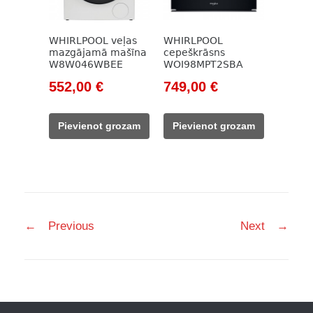
WHIRLPOOL veļas
WHIRLPOOL
mazgājamā mašīna
cepeškrāsns
W8W046WBEE
WOI98MPT2SBA
Original
Current
Original
Current
552,00
€
749,00
€
price
price
price
price
was:
is:
was:
is:
Pievienot grozam
Pievienot grozam
757,00 €.
552,00 €.
895,00 €.
749,00 €.
Post
←
Previous
Next
→
navigation