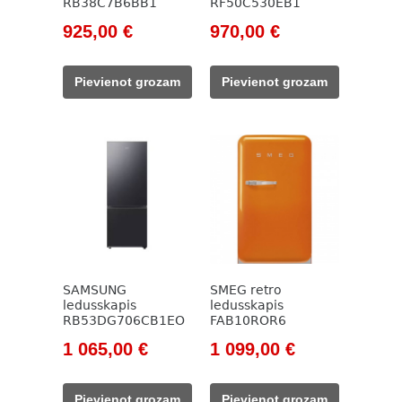
RB38C7B6BB1
RF50C530EB1
Original
Current
Original
Current
925,00
€
970,00
€
price
price
price
price
was:
is:
was:
is:
Pievienot grozam
Pievienot grozam
1
925,00 €.
1
970,00 €.
239,00 €.
294,00 €.
SAMSUNG
SMEG retro
ledusskapis
ledusskapis
RB53DG706CB1EO
FAB10ROR6
Original
Current
Original
Current
1 065,00
€
1 099,00
€
price
price
price
price
was:
is:
was:
is:
Pievienot grozam
Pievienot grozam