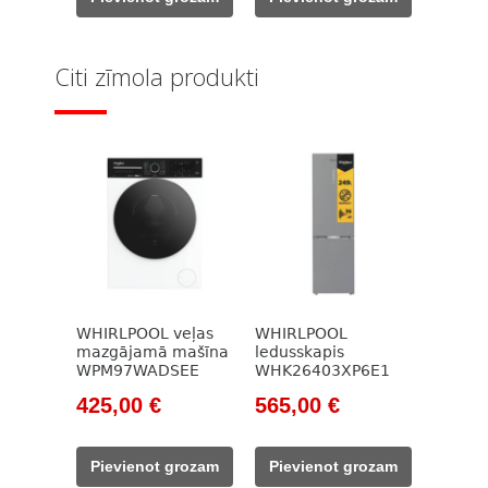
1
1
1
1
409,00 €.
065,00 €.
282,00 €.
099,00 €.
Citi zīmola produkti
WHIRLPOOL veļas
WHIRLPOOL
mazgājamā mašīna
ledusskapis
WPM97WADSEE
WHK26403XP6E1
Original
Current
Original
Current
425,00
€
565,00
€
price
price
price
price
was:
is:
was:
is:
Pievienot grozam
Pievienot grozam
528,00 €.
425,00 €.
730,00 €.
565,00 €.