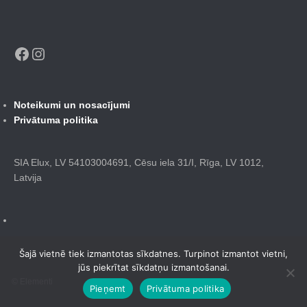
Facebook
Instagram
Noteikumi un nosacījumi
Privātuma politika
SIA Elux, LV 54103004691, Cēsu iela 31/I, Rīga, LV 1012,
Latvija
Šajā vietnē tiek izmantotas sīkdatnes. Turpinot izmantot vietni,
jūs piekrītat sīkdatņu izmantošanai.
© Elementi
Pieņemt
Privātuma politika