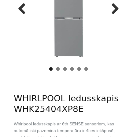
Previous
Next
WHIRLPOOL ledusskapis
WHK25404XP8E
Whirlpool ledusskapis ar 6th SENSE sensoriem, kas
automātiski pazemina temperatūru ierīces iekšpusē,