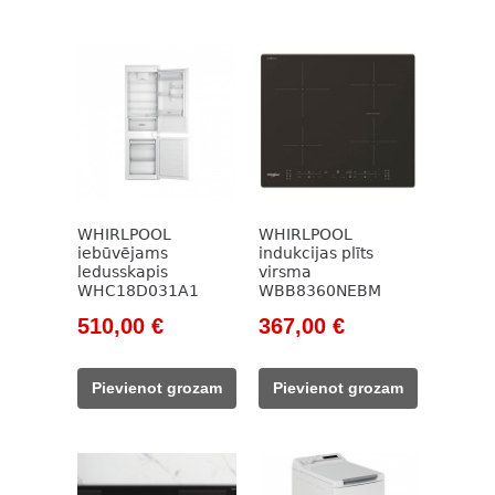
WHIRLPOOL
WHIRLPOOL
iebūvējams
indukcijas plīts
ledusskapis
virsma
WHC18D031A1
WBB8360NEBM
Original
Current
Original
Current
510,00
€
367,00
€
price
price
price
price
was:
is:
was:
is:
Pievienot grozam
Pievienot grozam
653,00 €.
510,00 €.
462,00 €.
367,00 €.