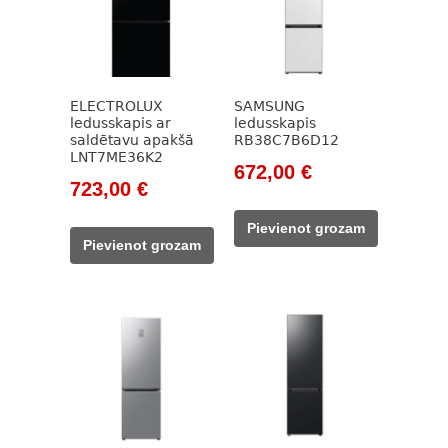
ELECTROLUX
SAMSUNG
ledusskapis ar
ledusskapis
saldētavu apakšā
RB38C7B6D12
LNT7ME36K2
Original
Current
672,00
€
Original
Current
723,00
€
price
price
price
price
was:
is:
Pievienot grozam
was:
is:
949,00 €.
672,00 €.
Pievienot grozam
987,00 €.
723,00 €.