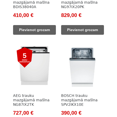
mazgājamā mašīna
mazgājamā mašīna
BDIS38040A
NG97IX20PK
Original
Current
Original
Current
410,00
€
829,00
€
price
price
price
price
was:
is:
was:
is:
Pievienot grozam
Pievienot grozam
609,00 €.
410,00 €.
978,00 €.
829,00 €.
5
GADU
GARANTIJA
AEG trauku
BOSCH trauku
mazgājamā mašīna
mazgājamā mašīna
NG87IX2TK
SPV2IKX10E
Original
Current
Original
Current
727,00
€
390,00
€