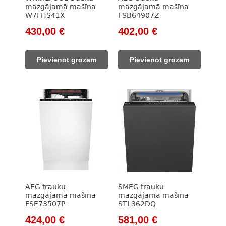
mazgājamā mašīna
mazgājamā mašīna
W7FHS41X
FSB64907Z
Original
Current
Original
Current
430,00
€
402,00
€
price
price
price
price
was:
is:
was:
is:
Pievienot grozam
Pievienot grozam
530,00 €.
430,00 €.
580,00 €.
402,00 €.
AEG trauku
SMEG trauku
mazgājamā mašīna
mazgājamā mašīna
FSE73507P
STL362DQ
Original
Current
Original
Current
424,00
€
581,00
€