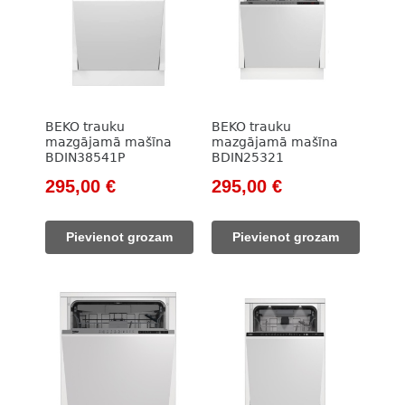
BEKO trauku
BEKO trauku
mazgājamā mašīna
mazgājamā mašīna
BDIN38541P
BDIN25321
Original
Current
Original
Current
295,00
€
295,00
€
price
price
price
price
was:
is:
was:
is:
Pievienot grozam
Pievienot grozam
609,00 €.
295,00 €.
609,00 €.
295,00 €.