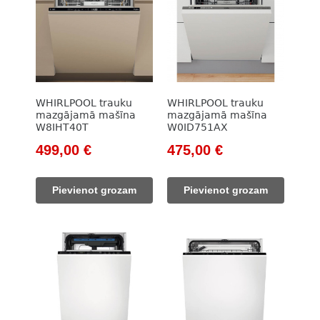
WHIRLPOOL trauku
WHIRLPOOL trauku
mazgājamā mašīna
mazgājamā mašīna
W8IHT40T
W0ID751AX
Original
Current
Original
Current
499,00
€
475,00
€
price
price
price
price
was:
is:
was:
is:
Pievienot grozam
Pievienot grozam
645,00 €.
499,00 €.
562,00 €.
475,00 €.