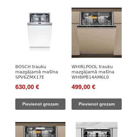
BOSCH trauku
WHIRLPOOL trauku
mazgājamā mašīna
mazgājamā mašīna
SPV6ZMX17E
WH8IPB14AM6L0
Original
Current
Original
Current
630,00
€
499,00
€
price
price
price
price
was:
is:
was:
is:
Pievienot grozam
Pievienot grozam
833,00 €.
630,00 €.
607,00 €.
499,00 €.