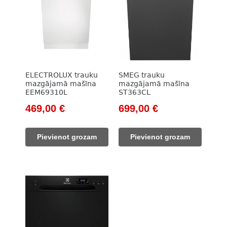
ELECTROLUX trauku
SMEG trauku
mazgājamā mašīna
mazgājamā mašīna
EEM69310L
ST363CL
Original
Current
Original
Current
469,00
€
699,00
€
price
price
price
price
was:
is:
was:
is:
Pievienot grozam
Pievienot grozam
692,00 €.
469,00 €.
1
699,00 €.
209,00 €.