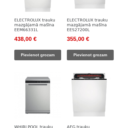
ELECTROLUX trauku
ELECTROLUX trauku
mazgājamā mašīna
mazgājamā mašīna
EEM66331L
EES27200L
Original
Current
Original
Current
438,00
€
355,00
€
price
price
price
price
was:
is:
was:
is:
Pievienot grozam
Pievienot grozam
630,00 €.
438,00 €.
513,00 €.
355,00 €.
WHIRLPOOL trauku
AEG trauku