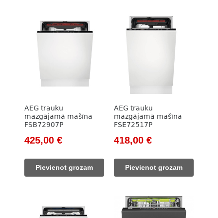
AEG trauku
AEG trauku
mazgājamā mašīna
mazgājamā mašīna
FSB72907P
FSE72517P
Original
Current
Original
Current
425,00
€
418,00
€
price
price
price
price
was:
is:
was:
is:
Pievienot grozam
Pievienot grozam
641,00 €.
425,00 €.
645,00 €.
418,00 €.