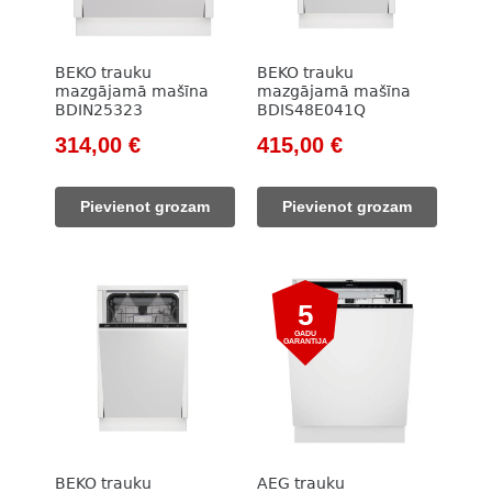
BEKO trauku
BEKO trauku
mazgājamā mašīna
mazgājamā mašīna
BDIN25323
BDIS48E041Q
Original
Current
Original
Current
314,00
€
415,00
€
price
price
price
price
was:
is:
was:
is:
Pievienot grozam
Pievienot grozam
609,00 €.
314,00 €.
609,00 €.
415,00 €.
5
GADU
GARANTIJA
BEKO trauku
AEG trauku