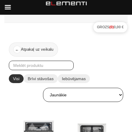
GROZS
(0)
0,00 €
Atpakaļ uz veikalu
←
Visi
Brīvi stāvošas
Iebūvējamas