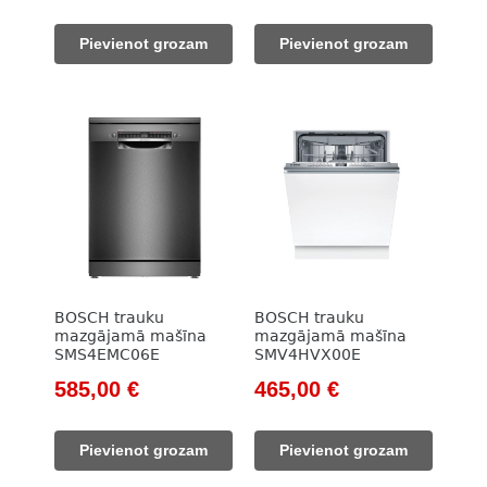
price
price
price
price
was:
is:
was:
is:
Pievienot grozam
Pievienot grozam
875,00 €.
727,00 €.
510,00 €.
390,00 €.
BOSCH trauku
BOSCH trauku
mazgājamā mašīna
mazgājamā mašīna
SMS4EMC06E
SMV4HVX00E
Original
Current
Original
Current
585,00
€
465,00
€
price
price
price
price
was:
is:
was:
is:
Pievienot grozam
Pievienot grozam
749,00 €.
585,00 €.
609,00 €.
465,00 €.