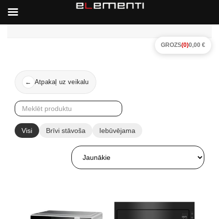
GROZS
(0)
0,00 €
Atpakaļ uz veikalu
←
Visi
Brīvi stāvoša
Iebūvējama