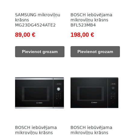
SAMSUNG mikroviļņu
BOSCH iebūvējama
krāsns
mikroviļņu krāsns
MG23DG4524ATE2
BFL523MB4
Original
Current
Original
Current
89,00
€
198,00
€
price
price
price
price
was:
is:
was:
is:
Pievienot grozam
Pievienot grozam
149,00 €.
89,00 €.
251,00 €.
198,00 €.
BOSCH iebūvējama
BOSCH iebūvējama
mikroviļņu krāsns
mikroviļņu krāsns