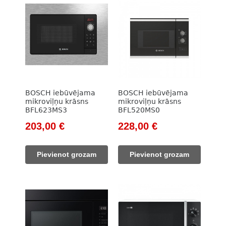
BOSCH iebūvējama
BOSCH iebūvējama
mikroviļņu krāsns
mikroviļņu krāsns
BFL623MS3
BFL520MS0
Original
Current
Original
Current
203,00
€
228,00
€
price
price
price
price
was:
is:
was:
is:
Pievienot grozam
Pievienot grozam
263,00 €.
203,00 €.
320,00 €.
228,00 €.