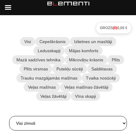
GROZS
(0)
0,00 €
Visi
Cepeškrāsnis
Izlietnes un masītāji
Ledusskapji
Mājas komforts
Mazā sadzīves tehnika
Mikroviļņu krāsnis
Plīts
Plīts virsmas
Putekļu sūcēji
Saldētavas
Trauku mazgājamās mašīnas
Tvaika nosūcēji
Veļas mašīnas
Veļas mašīnas-žāvētāji
Veļas žāvētāji
Vīna skapji