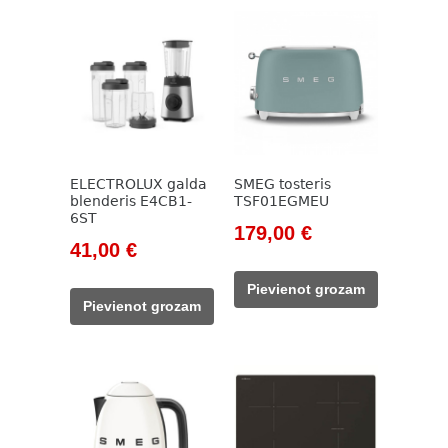
ELECTROLUX galda
SMEG tosteris
blenderis E4CB1-
TSF01EGMEU
6ST
Original
Current
179,00
€
Original
Current
41,00
€
price
price
price
price
was:
is:
Pievienot grozam
was:
is:
205,00 €.
179,00 €.
Pievienot grozam
101,00 €.
41,00 €.