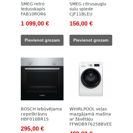
SMEG retro
SMEG citrusaugļu
ledusskapis
sulu spiede
FAB10ROR6
CJF11BLEU
Original
Current
Original
Current
1 099,00
€
156,00
€
price
price
price
price
was:
is:
was:
is:
Pievienot grozam
Pievienot grozam
1
1
178,00 €.
156,00 €.
282,00 €.
099,00 €.
BOSCH iebūvējama
WHIRLPOOL veļas
cepeškrāsns
mazgājamā mašīna
HBF010BR1S
ar žāvētāju
FFWDB976258BVEE
Original
Current
295,00
€
Original
Current