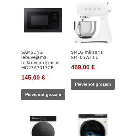
SAMSUNG
SMEG mikseris
iebūvējama
SMF05WHEU
mikroviļņu krāsns
Original
Current
469,00
€
MG23A7013CB
price
price
Original
Current
145,00
€
was:
is:
price
price
Pievienot grozam
533,00 €.
469,00 €.
was:
is:
Pievienot grozam
207,00 €.
145,00 €.