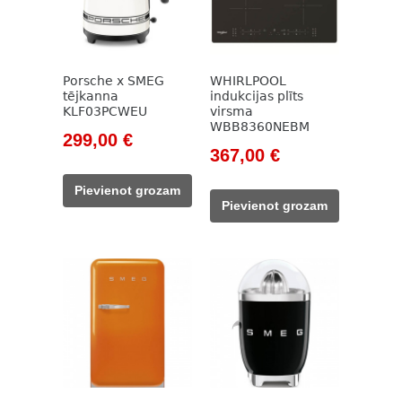
Porsche x SMEG
WHIRLPOOL
tējkanna
indukcijas plīts
KLF03PCWEU
virsma
WBB8360NEBM
Original
Current
299,00
€
Original
Current
367,00
€
price
price
price
price
was:
is:
Pievienot grozam
was:
is:
399,00 €.
299,00 €.
Pievienot grozam
462,00 €.
367,00 €.