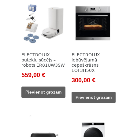
ELECTROLUX
ELECTROLUX
putekļu sūcējs –
iebūvējamā
robots ER81UW3SW
cepeškrāsns
EOF3H50X
Original
Current
559,00
€
Original
Current
300,00
€
price
price
price
price
was:
is:
Pievienot grozam
was:
is:
726,00 €.
559,00 €.
Pievienot grozam
439,00 €.
300,00 €.