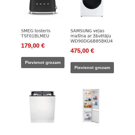
SMEG tosteris
SAMSUNG veļas
TSF01BLMEU
mašīna ar žāvētāju
WD90DG6B85BKU4
Original
Current
179,00
€
Original
Current
475,00
€
price
price
price
price
was:
is:
Pievienot grozam
was:
is:
205,00 €.
179,00 €.
Pievienot grozam
712,00 €.
475,00 €.