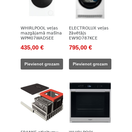
WHIRLPOOL veļas
ELECTROLUX veļas
mazgājamā mašīna
žāvētājs
WPM07WADSEE
EW9D787KCE
Original
Current
Original
Current
435,00
€
795,00
€
price
price
price
price
was:
is:
was:
is:
Pievienot grozam
Pievienot grozam
554,00 €.
435,00 €.
1
795,00 €.
147,00 €.