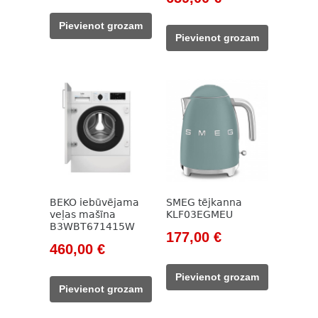
price
price
price
price
was:
is:
Pievienot grozam
was:
is:
131,00 €.
115,00 €.
Pievienot grozam
777,00 €.
659,00 €.
BEKO iebūvējama
SMEG tējkanna
veļas mašīna
KLF03EGMEU
B3WBT671415W
Original
Current
177,00
€
Original
Current
460,00
€
price
price
price
price
was:
is:
Pievienot grozam
was:
is:
203,00 €.
177,00 €.
Pievienot grozam
785,00 €.
460,00 €.