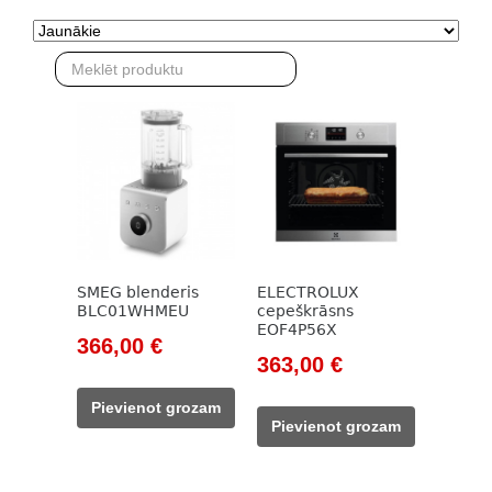
SMEG blenderis
ELECTROLUX
BLC01WHMEU
cepeškrāsns
EOF4P56X
Original
Current
366,00
€
Original
Current
363,00
€
price
price
price
price
was:
is:
Pievienot grozam
was:
is:
416,00 €.
366,00 €.
Pievienot grozam
522,00 €.
363,00 €.