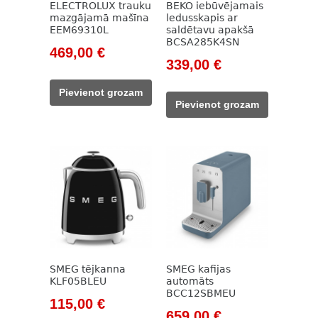
ELECTROLUX trauku
BEKO iebūvējamais
mazgājamā mašīna
ledusskapis ar
EEM69310L
saldētavu apakšā
BCSA285K4SN
Original
Current
469,00
€
Original
Current
339,00
€
price
price
price
price
was:
is:
Pievienot grozam
was:
is:
692,00 €.
469,00 €.
Pievienot grozam
785,00 €.
339,00 €.
SMEG tējkanna
SMEG kafijas
KLF05BLEU
automāts
BCC12SBMEU
Original
Current
115,00
€
Original
Current
659,00
€