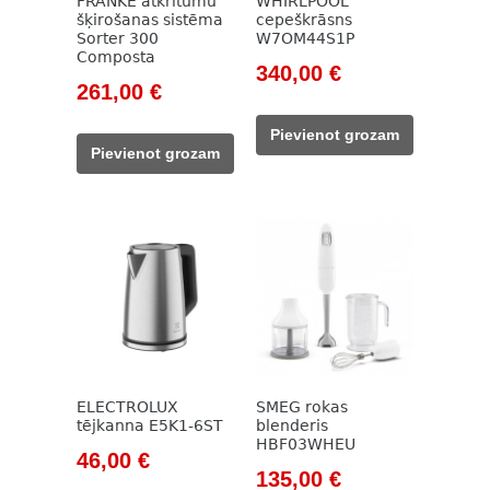
FRANKE atkritumu
WHIRLPOOL
šķirošanas sistēma
cepeškrāsns
Sorter 300
W7OM44S1P
Composta
Original
Current
340,00
€
Original
Current
261,00
€
price
price
price
price
was:
is:
Pievienot grozam
was:
is:
500,00 €.
340,00 €.
Pievienot grozam
349,00 €.
261,00 €.
ELECTROLUX
SMEG rokas
tējkanna E5K1-6ST
blenderis
HBF03WHEU
Original
Current
46,00
€
Original
Current
135,00
€
price
price