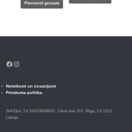
148,00 €.
129,00 €.
Pievienot grozam
755,00 €.
489,00 €.
Facebook
Instagram
Noteikumi un nosacījumi
Privātuma politika
SIA Elux, LV 54103004691, Cēsu iela 31/I, Rīga, LV 1012,
Latvija