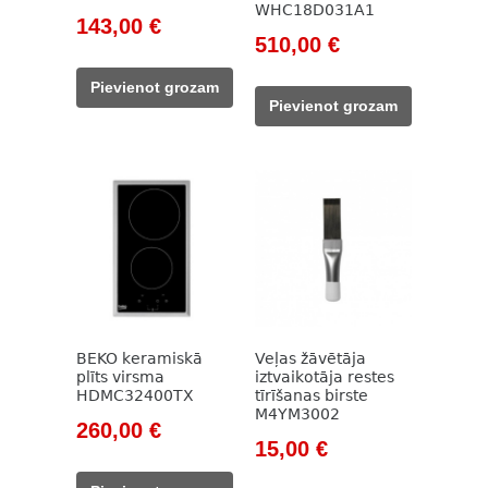
WHC18D031A1
Original
Current
143,00
€
Original
Current
510,00
€
price
price
price
price
was:
is:
Pievienot grozam
was:
is:
785,00 €.
143,00 €.
Pievienot grozam
653,00 €.
510,00 €.
BEKO keramiskā
Veļas žāvētāja
plīts virsma
iztvaikotāja restes
HDMC32400TX
tīrīšanas birste
M4YM3002
Original
Current
260,00
€
Original
Current
15,00
€
price
price
price
price
was:
is: