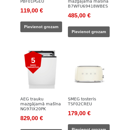
PBF01PGEU
mazgājamā mašīna
B7WFU69418WBES
Original
Current
119,00
€
Original
Current
485,00
€
price
price
price
price
was:
is:
Pievienot grozam
was:
is:
138,00 €.
119,00 €.
Pievienot grozam
785,00 €.
485,00 €.
5
GADU
GARANTIJA
AEG trauku
SMEG tosteris
mazgājamā mašīna
TSF02CREU
NG97IX20PK
Original
Current
179,00
€
Original
Current
829,00
€
price
price
price
price
was:
is:
Pievienot grozam