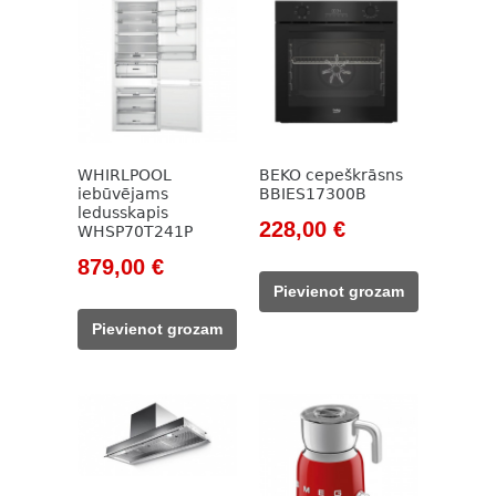
WHIRLPOOL
BEKO cepeškrāsns
iebūvējams
BBIES17300B
ledusskapis
Original
Current
228,00
€
WHSP70T241P
price
price
Original
Current
879,00
€
was:
is:
price
price
Pievienot grozam
785,00 €.
228,00 €.
was:
is:
Pievienot grozam
1
879,00 €.
173,00 €.