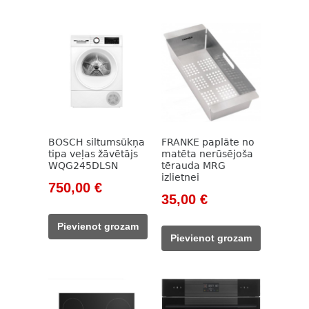
BOSCH siltumsūkņa
FRANKE paplāte no
tipa veļas žāvētājs
matēta nerūsējoša
WQG245DLSN
tērauda MRG
izlietnei
Original
Current
750,00
€
Original
Current
35,00
€
price
price
price
price
was:
is:
Pievienot grozam
was:
is:
991,00 €.
750,00 €.
Pievienot grozam
50,00 €.
35,00 €.