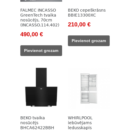
FALMEC INCASSO
BEKO cepeškrāsns
GreenTech tvaika
BBIE13300XC
nosūcējs, 70cm
Original
Current
210,00
€
(INCASSO.114.402)
price
price
Original
Current
490,00
€
was:
is:
price
price
Pievienot grozam
785,00 €.
210,00 €.
was:
is:
Pievienot grozam
817,00 €.
490,00 €.
BEKO tvaika
WHIRLPOOL
nosūcējs
iebūvējams
BHCA62422BBH
ledusskapis