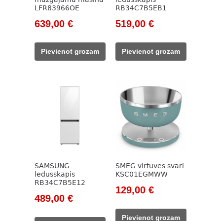
LFR83966OE
RB34C7B5EB1
Original
Current
Original
Current
639,00
€
519,00
€
price
price
price
price
was:
is:
was:
is:
Pievienot grozam
Pievienot grozam
993,00 €.
639,00 €.
755,00 €.
519,00 €.
SAMSUNG
SMEG virtuves svari
ledusskapis
KSC01EGMWW
RB34C7B5E12
Original
Current
129,00
€
Original
Current
489,00
€
price
price
price
price
was:
is:
Pievienot grozam
was:
is: