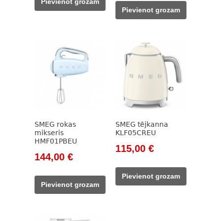
Pievienot grozam
was:
is:
785,00 €.
260,00 €.
Pievienot grozam
21,00 €.
15,00 €.
SMEG rokas
SMEG tējkanna
mikseris
KLF05CREU
HMF01PBEU
Original
Current
115,00
€
Original
Current
144,00
€
price
price
price
price
was:
is:
Pievienot grozam
was:
is:
131,00 €.
115,00 €.
Pievienot grozam
165,00 €.
144,00 €.