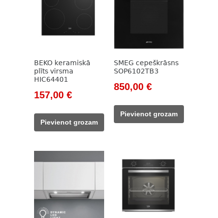
BEKO keramiskā
SMEG cepeškrāsns
plīts virsma
SOP6102TB3
HIC64401
Original
Current
850,00
€
Original
Current
157,00
€
price
price
price
price
was:
is:
Pievienot grozam
was:
is:
1
850,00 €.
Pievienot grozam
785,00 €.
157,00 €.
400,00 €.