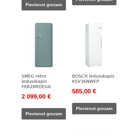
was:
is:
205,00 €.
179,00 €.
Pievienot grozam
978,00 €.
829,00 €.
SMEG retro
BOSCH ledusskapis
ledusskapis
KSV36NWEP
FAB28RDEG6
Original
Current
585,00
€
Original
Current
2 099,00
€
price
price
price
price
was:
is:
Pievienot grozam
was:
is:
785,00 €.
585,00 €.
Pievienot grozam
2
2
420,00 €.
099,00 €.