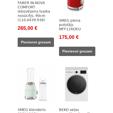
FABER IN-NOVA
COMFORT
iebūvējams tvaika
nosūcējs, 90cm
(110.0439.938)
SMEG piena
putotājs
Original
Current
265,00
€
MFF11RDEU
price
price
Original
Current
175,00
€
was:
is:
price
price
Pievienot grozam
422,00 €.
265,00 €.
was:
is:
Pievienot grozam
212,00 €.
175,00 €.
SMEG blenderis
BEKO veļas