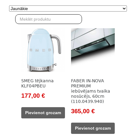
SMEG tējkanna
FABER IN-NOVA
KLF04PBEU
PREMIUM
iebūvējams tvaika
Original
Current
177,00
€
nosūcējs, 60cm
(110.0439.940)
price
price
was:
is:
Original
Current
365,00
€
Pievienot grozam
203,00 €.
177,00 €.
price
price
was:
is:
Pievienot grozam
529,00 €.
365,00 €.