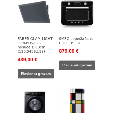
FABER GLAM-LIGHT
SMEG cepeškrāsns
sienas tvaika
COF01BLEU
nosūcējs, 80cm
Original
Current
879,00
€
(110.0456.119)
price
price
Original
Current
439,00
€
was:
is:
price
price
Pievienot grozam
999,00 €.
879,00 €.
was:
is:
Pievienot grozam
709,00 €.
439,00 €.