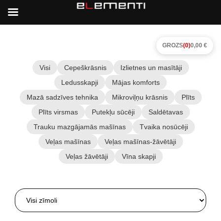
GROZS
(0)
0,00 €
Visi
Cepeškrāsnis
Izlietnes un masītāji
Ledusskapji
Mājas komforts
Mazā sadzīves tehnika
Mikroviļņu krāsnis
Plīts
Plīts virsmas
Putekļu sūcēji
Saldētavas
Trauku mazgājamās mašīnas
Tvaika nosūcēji
Veļas mašīnas
Veļas mašīnas-žāvētāji
Veļas žāvētāji
Vīna skapji