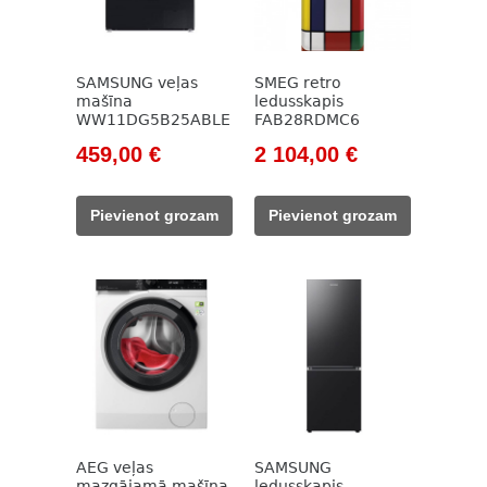
SAMSUNG veļas
SMEG retro
mašīna
ledusskapis
WW11DG5B25ABLE
FAB28RDMC6
Original
Current
Original
Current
459,00
€
2 104,00
€
price
price
price
price
was:
is:
was:
is:
Pievienot grozam
Pievienot grozam
694,00 €.
459,00 €.
2
2
392,00 €.
104,00 €.
AEG veļas
SAMSUNG
mazgājamā mašīna
ledusskapis