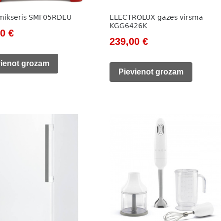
mikseris SMF05RDEU
ELECTROLUX gāzes virsma
KGG6426K
nal
Current
00
€
Original
Current
239,00
€
price
price
price
is:
vienot grozam
was:
is:
Pievienot grozam
0 €.
469,00 €.
327,00 €.
239,00 €.