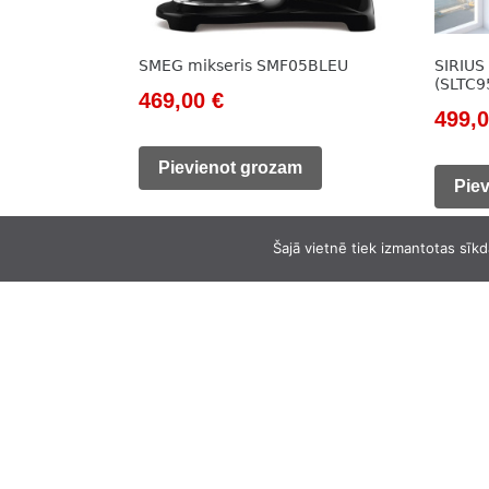
SMEG mikseris SMF05BLEU
SIRIUS
(SLTC9
Original
Current
469,00
€
Origi
499,
price
price
price
was:
is:
Pievienot grozam
was:
Pie
533,00 €.
469,00 €.
850,0
Šajā vietnē tiek izmantotas sīkd