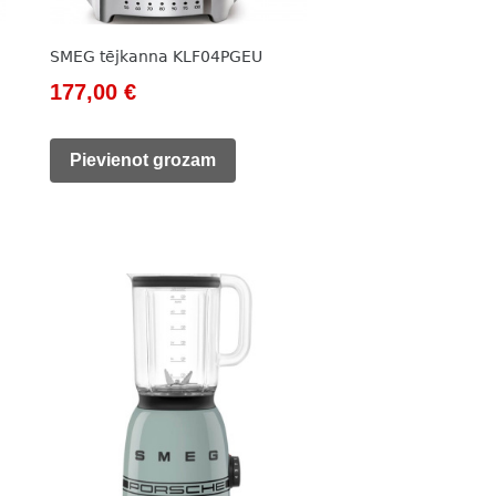
SMEG tējkanna KLF04PGEU
Original
Current
177,00
€
price
price
was:
is:
Pievienot grozam
203,00 €.
177,00 €.