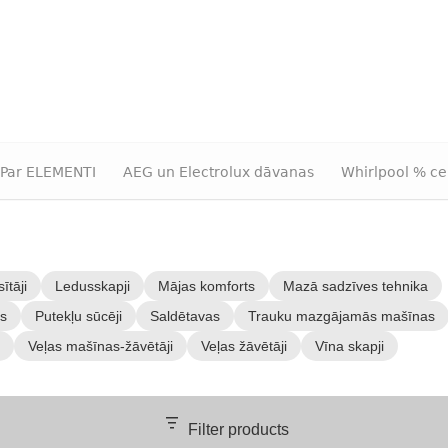
Par ELEMENTI
AEG un Electrolux dāvanas
Whirlpool % ce
ītāji
Ledusskapji
Mājas komforts
Mazā sadzīves tehnika
as
Putekļu sūcēji
Saldētavas
Trauku mazgājamās mašīnas
Veļas mašīnas-žāvētāji
Veļas žāvētāji
Vīna skapji
Filter products