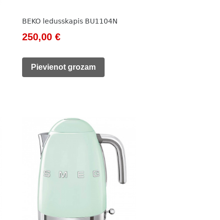
BEKO ledusskapis BU1104N
Original
Current
250,00
€
price
price
was:
is:
Pievienot grozam
785,00 €.
250,00 €.