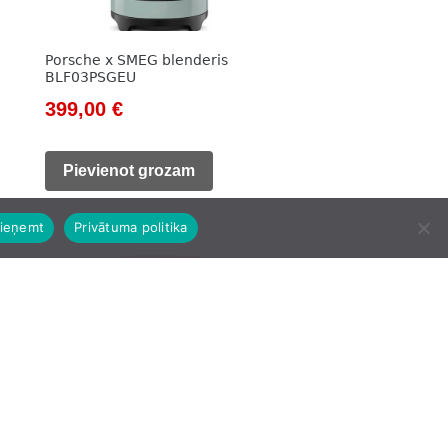
Porsche x SMEG blenderis
BLF03PSGEU
Original
Current
399,00
€
price
price
was:
is:
Pievienot grozam
499,00 €.
399,00 €.
ieņemt
Privātuma politika