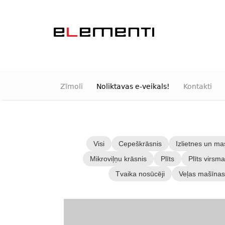
Zīmoli
Noliktavas e-veikals!
Kontakti
Visi
Cepeškrāsnis
Izlietnes un mas
Mikroviļņu krāsnis
Plīts
Plīts virsm
Tvaika nosūcēji
Veļas mašīnas