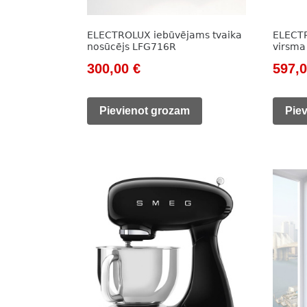
ELECTROLUX iebūvējams tvaika
ELECTR
nosūcējs LFG716R
virsma
Original
Current
Origi
300,00
€
597,
price
price
price
was:
is:
was:
Pievienot grozam
Pie
504,00 €.
300,00 €.
824,0