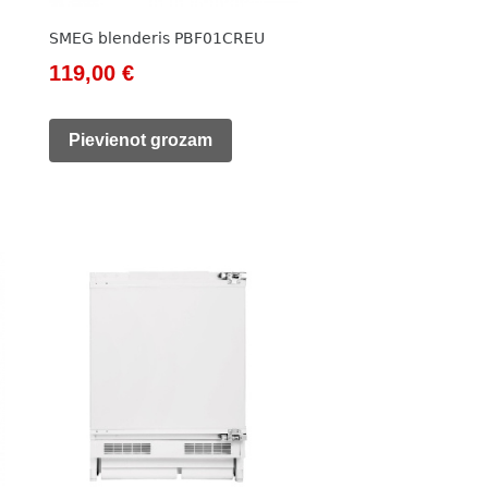
SMEG blenderis PBF01CREU
Original
Current
119,00
€
price
price
was:
is:
Pievienot grozam
138,00 €.
119,00 €.