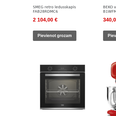
SMEG retro ledusskapis
BEKO v
FAB28RDMC6
B1WF
Original
Current
Origi
2 104,00
€
340,
price
price
price
was:
is:
was:
Pievienot grozam
Pie
2
2
785,0
392,00 €.
104,00 €.