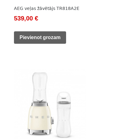
AEG veļas žāvētājs TR818A2E
Original
Current
539,00
€
price
price
was:
is:
Pievienot grozam
851,00 €.
539,00 €.