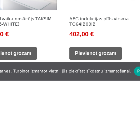
 tvaika nosūcējs TAKSIM
AEG indukcijas plīts virsma
5-WHITE)
TO64IB00IB
nal
Current
Original
Current
00
€
402,00
€
price
price
price
is:
was:
is:
vienot grozam
Pievienot grozam
0 €.
499,00 €.
580,00 €.
402,00 €.
atnes. Turpinot izmantot vietni, jūs piekrītat sīkdatņu izmantošanai.
P