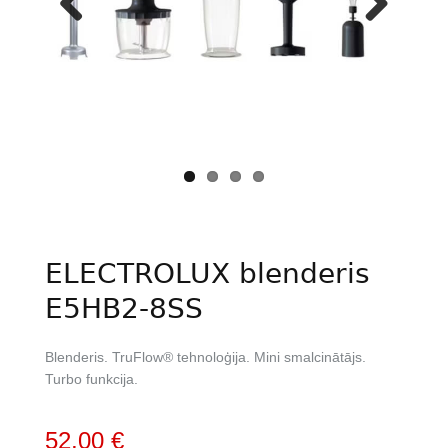
Previous
Next
ELECTROLUX blenderis
E5HB2-8SS
Blenderis. TruFlow® tehnoloģija. Mini smalcinātājs.
Turbo funkcija.
Original
Current
52,00
€