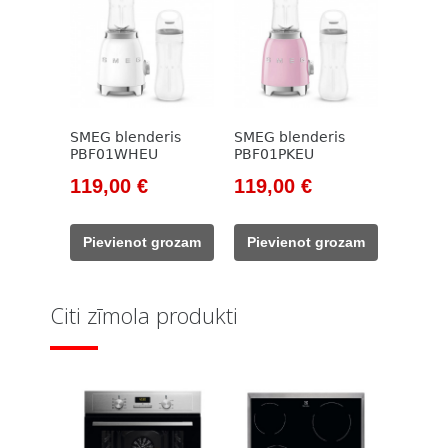
SMEG blenderis
SMEG blenderis
PBF01WHEU
PBF01PKEU
Original
Current
Original
Current
119,00
€
119,00
€
price
price
price
price
was:
is:
was:
is:
Pievienot grozam
Pievienot grozam
138,00 €.
119,00 €.
138,00 €.
119,00 €.
Citi zīmola produkti