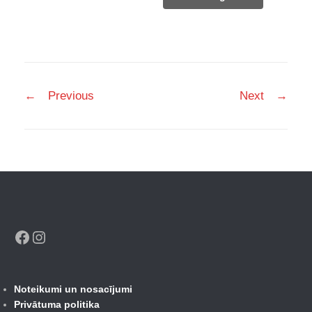
987,00 €.
723,00 €.
Post
←
Previous
Next
→
navigation
Facebook
Instagram
Noteikumi un nosacījumi
Privātuma politika