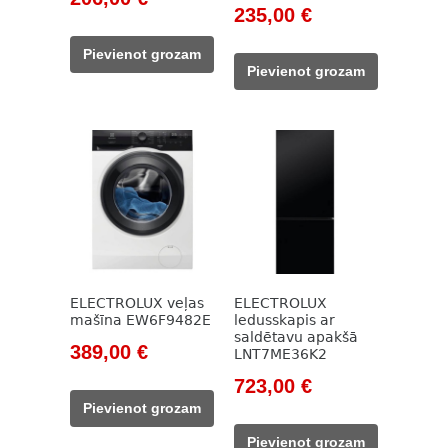
Original
Current
235,00
€
price
price
price
price
was:
is:
Pievienot grozam
was:
is:
319,00 €.
206,00 €.
Pievienot grozam
338,00 €.
235,00 €.
ELECTROLUX veļas
ELECTROLUX
mašīna EW6F9482E
ledusskapis ar
saldētavu apakšā
Original
Current
389,00
€
LNT7ME36K2
price
price
Original
Current
723,00
€
was:
is:
price
price
Pievienot grozam
524,00 €.
389,00 €.
was:
is:
Pievienot grozam