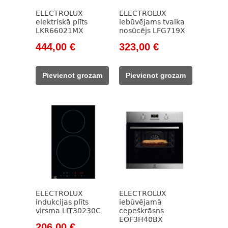
ELECTROLUX
ELECTROLUX
elektriskā plīts
iebūvējams tvaika
LKR66021MX
nosūcējs LFG719X
Original
Current
Original
Current
444,00
€
323,00
€
price
price
price
price
was:
is:
was:
is:
Pievienot grozam
Pievienot grozam
657,00 €.
444,00 €.
549,00 €.
323,00 €.
ELECTROLUX
ELECTROLUX
indukcijas plīts
iebūvējamā
virsma LIT30230C
cepeškrāsns
EOF3H40BX
Original
Current
206,00
€