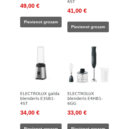
6ST
Original
Current
49,00
€
Original
Current
41,00
€
price
price
price
price
was:
is:
Pievienot grozam
was:
is:
785,00 €.
49,00 €.
Pievienot grozam
101,00 €.
41,00 €.
ELECTROLUX galda
ELECTROLUX
blenderis E3SB1-
blenderis E4HB1-
4ST
6GG
Original
Current
Original
Current
34,00
€
33,00
€
price
price
price
price
was:
is:
was:
is:
Pievienot grozam
Pievienot grozam