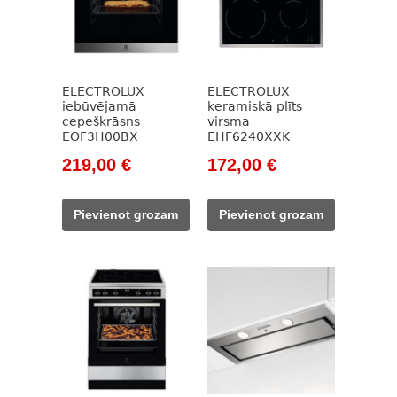
ELECTROLUX
ELECTROLUX
iebūvējamā
keramiskā plīts
cepeškrāsns
virsma
EOF3H00BX
EHF6240XXK
Original
Current
Original
Current
219,00
€
172,00
€
price
price
price
price
was:
is:
was:
is:
Pievienot grozam
Pievienot grozam
318,00 €.
219,00 €.
247,00 €.
172,00 €.