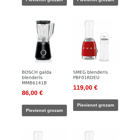
63,00 €.
34,00 €.
63,00 €.
33,00 €.
BOSCH galda
SMEG blenderis
blenderis
PBF01RDEU
MMB6141B
Original
Current
119,00
€
Original
Current
86,00
€
price
price
price
price
was:
is:
Pievienot grozam
was:
is:
138,00 €.
119,00 €.
Pievienot grozam
115,00 €.
86,00 €.