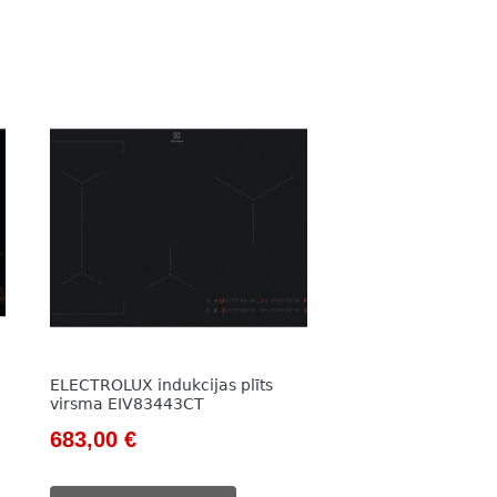
ELECTROLUX indukcijas plīts
virsma EIV83443CT
Original
Current
683,00
€
price
price