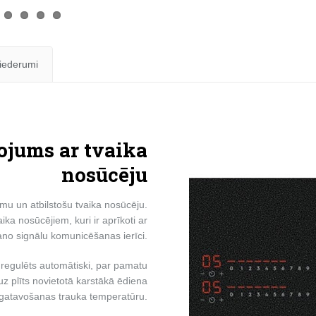
iederumi
ojums ar tvaika
nosūcēju
smu un atbilstošu tvaika nosūcēju.
ika nosūcējiem, kuri ir aprīkoti ar
ano signālu komunicēšanas ierīci.
 regulēts automātiski, par pamatu
z plīts novietotā karstākā ēdiena
gatavošanas trauka temperatūru.