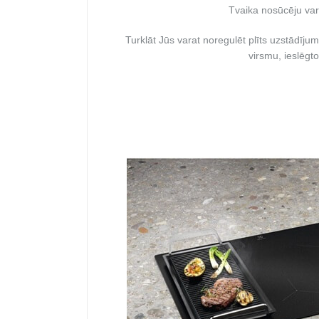
Tvaika nosūcēju var 
Turklāt Jūs varat noregulēt plīts uzstādījumus
virsmu, ieslēgt