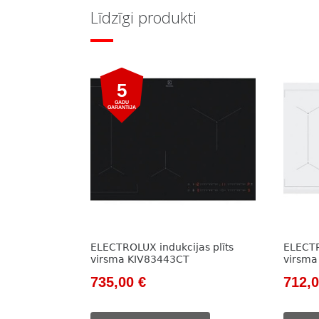
Līdzīgi produkti
5
GADU
GARANTIJA
ELECTROLUX indukcijas plīts
ELECTR
virsma KIV83443CT
virsm
Original
Current
Origi
735,00
€
712,
price
price
price