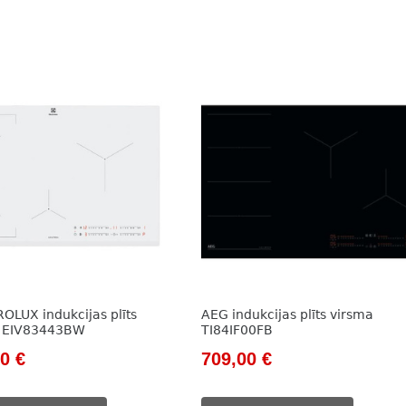
OLUX indukcijas plīts
AEG indukcijas plīts virsma
a EIV83443BW
TI84IF00FB
nal
Current
Original
Current
00
€
709,00
€
price
price
price