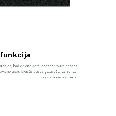
 funkcija
a darbojas, kad ēdiena gatavošanas trauks nosedz
 savieno abas kreisās puses gatavošanas zonas,
un tās darbojas kā viena.