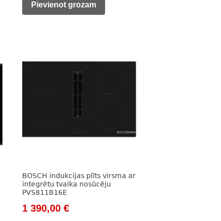
was:
is:
Pievienot grozam
983,00 €.
683,00 €.
BOSCH indukcijas plīts virsma ar
integrētu tvaika nosūcēju
PVS811B16E
Original
Current
1 390,00
€