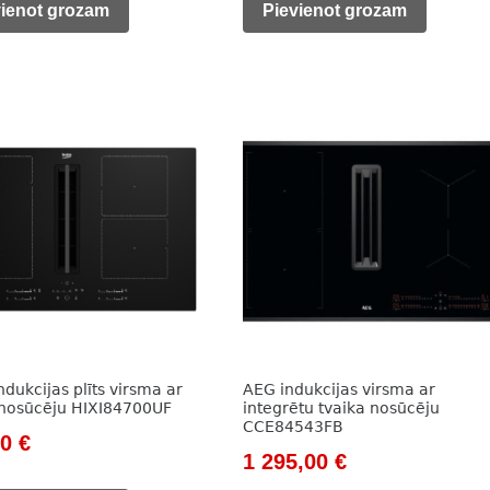
is:
was:
is:
vienot grozam
Pievienot grozam
712,00 €.
1
709,00 €.
0 €.
022,00 €.
dukcijas plīts virsma ar
AEG indukcijas virsma ar
 nosūcēju HIXI84700UF
integrētu tvaika nosūcēju
CCE84543FB
nal
Current
00
€
Original
Current
1 295,00
€
price