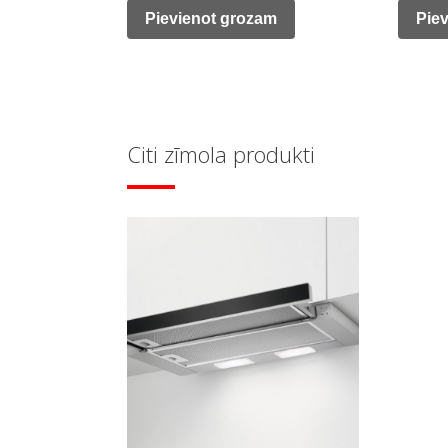
was:
is:
was:
Pievienot grozam
Pie
890,00 €.
815,00 €.
990,0
Citi zīmola produkti