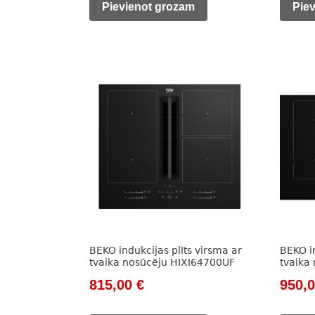
was:
is:
was:
Pievienot grozam
Pie
963,00 €.
735,00 €.
1
019,0
BEKO indukcijas plīts virsma ar
BEKO in
tvaika nosūcēju HIXI64700UF
tvaika
Original
Current
Origi
815,00
€
950,
price
price
price