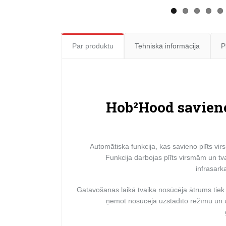
Par produktu
Tehniskā informācija
P
Hob²Hood savien
Automātiska funkcija, kas savieno plīts vir
Funkcija darbojas plīts virsmām un tva
infrasark
Gatavošanas laikā tvaika nosūcēja ātrums tiek
ņemot nosūcējā uzstādīto režīmu un u