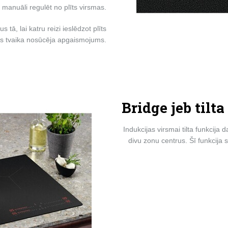
manuāli regulēt no plīts virsmas.
 tā, lai katru reizi ieslēdzot plīts
os tvaika nosūcēja apgaismojums.
Bridge jeb tilta
Indukcijas virsmai tilta funkcij
divu zonu centrus. Šī funkcija