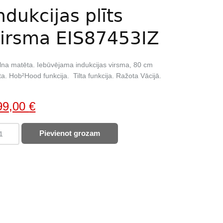
ndukcijas plīts
irsma EIS87453IZ
na matēta. Iebūvējama indukcijas virsma, 80 cm
ta. Hob²Hood funkcija. Tilta funkcija. Ražota Vācijā.
iginal
Current
99,00
€
ice
price
ECTROLUX
Pievienot grozam
as:
is:
ukcijas
799,00 €.
s
sma
48,00 €.
S87453IZ
ntity