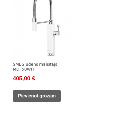
SMEG ūdens maisītājs
MDF50WH
Original
Current
405,00
€
price
price
was:
is:
Pievienot grozam
594,00 €.
405,00 €.