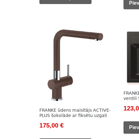
was:
Pie
97,00 €.
73,00 €.
50,00
FRANKE 
ventili
Origi
123,
FRANKE ūdens maisītājs ACTIVE-
PLUS šokolāde ar fiksētu uzgali
price
Original
Current
175,00
€
was:
Pie
price
price
169,0