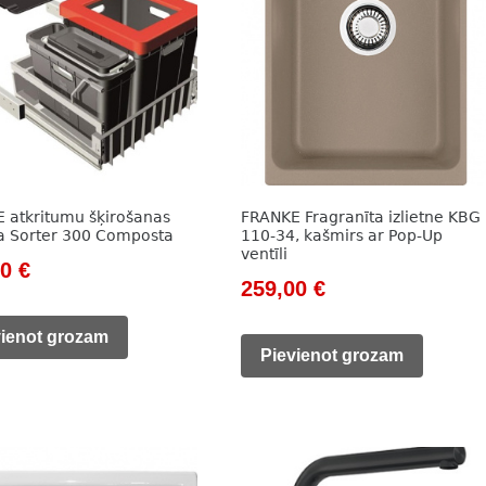
 atkritumu šķirošanas
FRANKE Fragranīta izlietne KBG
a Sorter 300 Composta
110-34, kašmirs ar Pop-Up
ventīli
nal
Current
00
€
Original
Current
259,00
€
price
price
price
is:
vienot grozam
was:
is:
Pievienot grozam
0 €.
261,00 €.
345,00 €.
259,00 €.