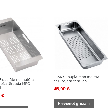
FRANKE paplāte no matēta
 paplāte no matēta
nerūsējoša tērauda
joša tērauda MRG
i
Original
Current
45,00
€
nal
Current
0
€
price
price
price
was:
is:
Pievienot grozam