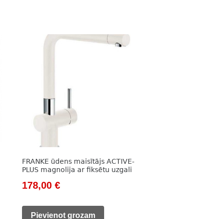
FRANKE ūdens maisītājs ACTIVE-
PLUS magnolija ar fiksētu uzgali
Original
Current
178,00
€
price
price
was:
is:
Pievienot grozam