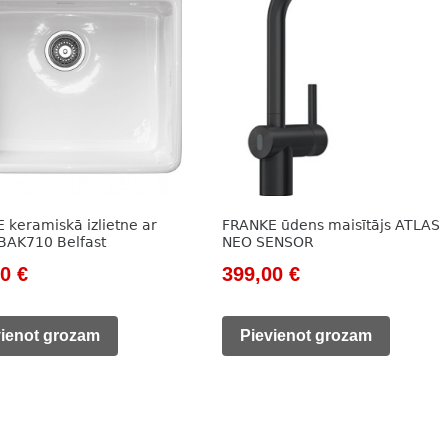
 keramiskā izlietne ar
FRANKE ūdens maisītājs ATLAS
i BAK710 Belfast
NEO SENSOR
nal
Current
Original
Current
00
€
399,00
€
price
price
price
is:
was:
is:
vienot grozam
Pievienot grozam
0 €.
359,00 €.
558,00 €.
399,00 €.