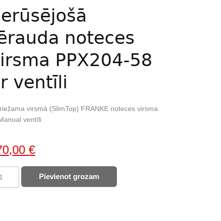
erūsējošā
ērauda noteces
irsma PPX204-58
r ventīli
griežama virsmā (SlimTop) FRANKE noteces virsma
Manual ventīli
iginal
Current
70,00
€
ice
price
ANKE
Pievienot grozam
as:
is:
eces
17,00 €.
270,00 €.
sma
X204-