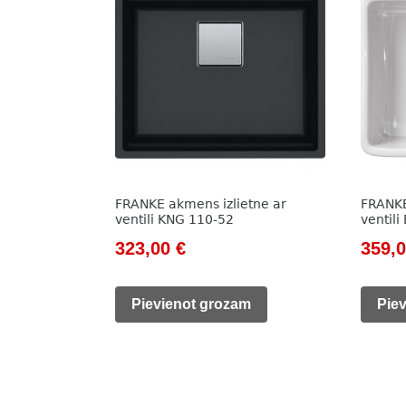
FRANKE akmens izlietne ar
FRANKE
ventili KNG 110-52
ventil
Original
Current
Origi
323,00
€
359,
price
price
price
was:
is:
was:
Pievienot grozam
Pie
444,00 €.
323,00 €.
478,0