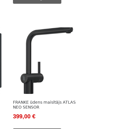
237,00 €.
178,00 €.
FRANKE ūdens maisītājs ATLAS
NEO SENSOR
Original
Current
399,00
€
price
price