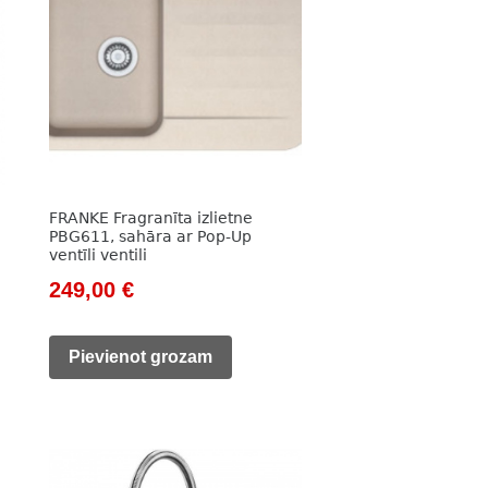
FRANKE Fragranīta izlietne
PBG611, sahāra ar Pop-Up
ventīli ventili
Original
Current
249,00
€
price
price
was:
is:
Pievienot grozam
332,00 €.
249,00 €.