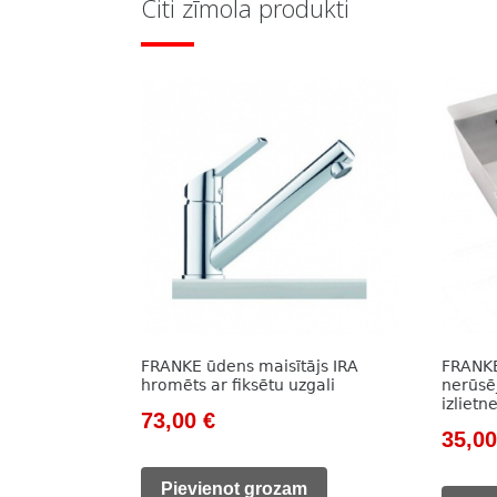
Citi zīmola produkti
FRANKE ūdens maisītājs IRA
FRANKE
hromēts ar fiksētu uzgali
nerūsē
izlietne
Original
Current
73,00
€
Origi
35,0
price
price
price
was:
is:
Pievienot grozam