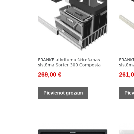
FRANKE atkritumu šķirošanas
FRANKE
sistēma Sorter 300 Composta
sistēm
Original
Current
Origi
269,00
€
261,
price
price
price
was:
is:
was:
Pievienot grozam
Pie
358,00 €.
269,00 €.
349,0