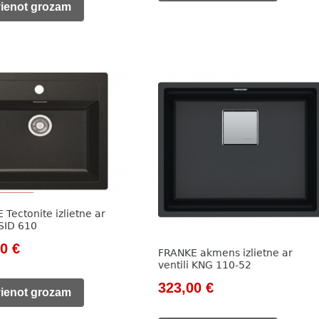
is:
vienot grozam
59,00 €.
45,00 €.
 €.
35,00 €.
Tectonite izlietne ar
 SID 610
nal
Current
00
€
FRANKE akmens izlietne ar
ventili KNG 110-52
price
Original
Current
323,00
€
is:
vienot grozam
price
price
0 €.
123,00 €.