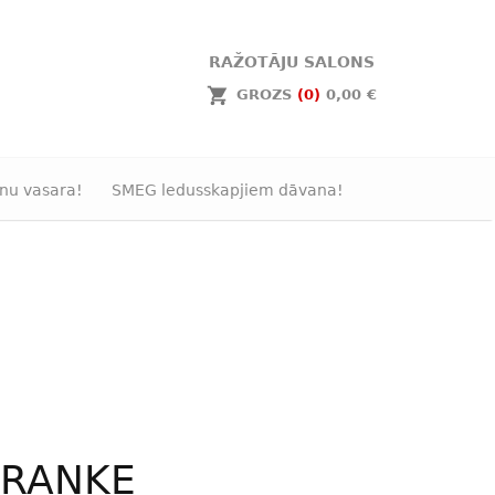
RAŽOTĀJU SALONS
GROZS
(0)
0,00 €
nu vasara!
SMEG ledusskapjiem dāvana!
FRANKE