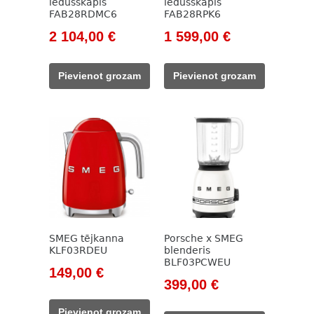
ledusskapis
ledusskapis
FAB28RDMC6
FAB28RPK6
Original
Current
Original
Current
2 104,00
€
1 599,00
€
price
price
price
price
was:
is:
was:
is:
Pievienot grozam
Pievienot grozam
2
2
1
1
392,00 €.
104,00 €.
827,00 €.
599,00 €.
SMEG tējkanna
Porsche x SMEG
KLF03RDEU
blenderis
BLF03PCWEU
Original
Current
149,00
€
Original
Current
399,00
€
price
price
price
price
was:
is:
Pievienot grozam