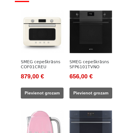
SMEG cepeškrāsns
SMEG cepeškrāsns
COF01CREU
SFP6101TVNO
Original
Current
Original
Current
879,00
€
656,00
€
price
price
price
price
was:
is:
was:
is:
Pievienot grozam
Pievienot grozam
999,00 €.
879,00 €.
1
656,00 €.
134,00 €.