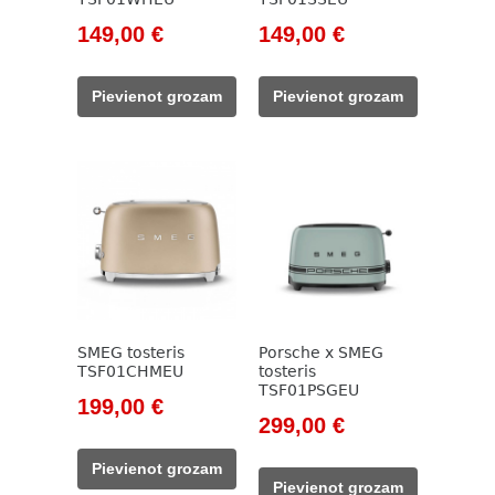
Original
Current
Original
Current
149,00
€
149,00
€
price
price
price
price
was:
is:
was:
is:
Pievienot grozam
Pievienot grozam
171,00 €.
149,00 €.
171,00 €.
149,00 €.
SMEG tosteris
Porsche x SMEG
TSF01CHMEU
tosteris
TSF01PSGEU
Original
Current
199,00
€
Original
Current
299,00
€
price
price
price
price
was:
is:
Pievienot grozam
was:
is:
229,00 €.
199,00 €.
Pievienot grozam