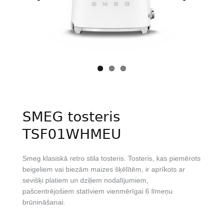
Previous
Next
SMEG tosteris
TSF01WHMEU
Smeg klasiskā retro stila tosteris. Tosteris, kas piemērots
beigeliem vai biezām maizes šķēlītēm, ir aprīkots ar
sevišķi platiem un dziļiem nodalījumiem,
pašcentrējošiem statīviem vienmērīgai 6 līmeņu
brūnināšanai.