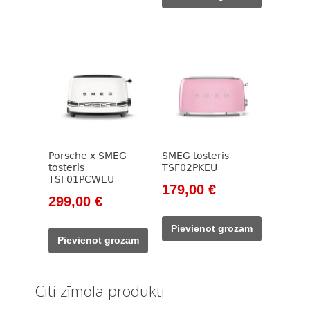
399,00 €.
299,00 €.
Porsche x SMEG
SMEG tosteris
tosteris
TSF02PKEU
TSF01PCWEU
Original
Current
179,00
€
Original
Current
299,00
€
price
price
price
price
was:
is:
Pievienot grozam
was:
is:
205,00 €.
179,00 €.
Pievienot grozam
399,00 €.
299,00 €.
Citi zīmola produkti