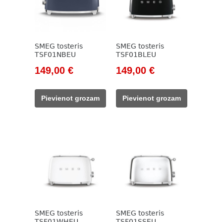
SMEG tosteris
SMEG tosteris
TSF01NBEU
TSF01BLEU
Original
Current
Original
Current
149,00
€
149,00
€
price
price
price
price
was:
is:
was:
is:
Pievienot grozam
Pievienot grozam
171,00 €.
149,00 €.
171,00 €.
149,00 €.
SMEG tosteris
SMEG tosteris
TSF01WHEU
TSF01SSEU