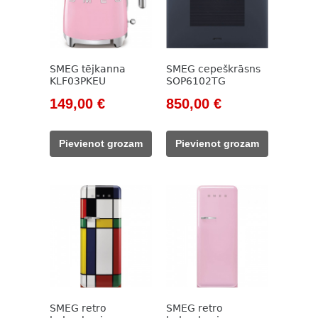
SMEG tējkanna
SMEG cepeškrāsns
KLF03PKEU
SOP6102TG
Original
Current
Original
Current
149,00
€
850,00
€
price
price
price
price
was:
is:
was:
is:
Pievienot grozam
Pievienot grozam
171,00 €.
149,00 €.
1
850,00 €.
400,00 €.
SMEG retro
SMEG retro