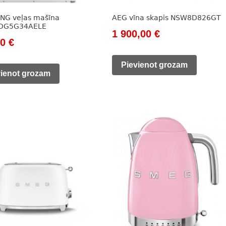
NG veļas mašīna
AEG vīna skapis NSW8D826GT
DG5G34AELE
Original
Current
1 900,00
€
nal
Current
00
€
price
price
price
was:
is:
Pievienot grozam
is:
vienot grozam
2
1
0 €.
355,00 €.
301,00 €.
900,00 €.