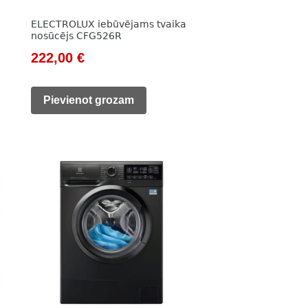
ELECTROLUX iebūvējams tvaika
nosūcējs CFG526R
Original
Current
222,00
€
price
price
was:
is:
Pievienot grozam
308,00 €.
222,00 €.