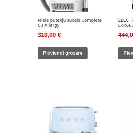
Miele putekļu sūcējs Complete
ELECTR
C3 Allergy
LKR66
Original
Current
Origi
310,00
€
444,
price
price
price
was:
is:
was:
Pievienot grozam
Pie
369,00 €.
310,00 €.
657,0