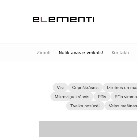
Zīmoli
Noliktavas e-veikals!
Kontakti
Visi
Cepeškrāsnis
Izlietnes un mas
Mikroviļņu krāsnis
Plīts
Plīts virsm
Tvaika nosūcēji
Veļas mašīnas