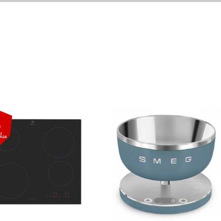
5
U
TIJA