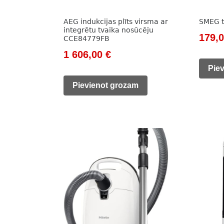
AEG indukcijas plīts virsma ar
SMEG 
integrētu tvaika nosūcēju
Origi
179,
CCE84779FB
price
Original
Current
1 606,00
€
was:
Pie
price
price
205,0
was:
is:
Pievienot grozam
2
1
191,00 €.
606,00 €.