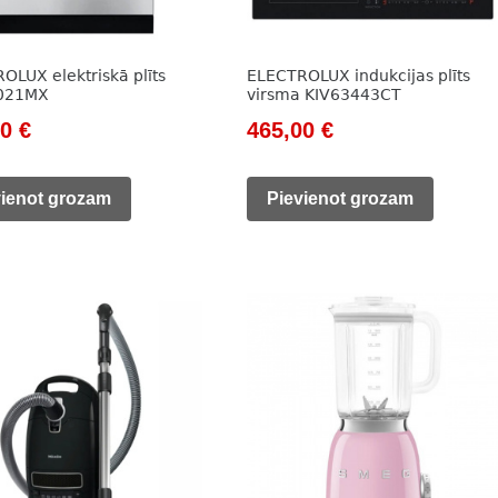
OLUX elektriskā plīts
ELECTROLUX indukcijas plīts
021MX
virsma KIV63443CT
nal
Current
Original
Current
00
€
465,00
€
price
price
price
is:
was:
is:
vienot grozam
Pievienot grozam
0 €.
444,00 €.
600,00 €.
465,00 €.