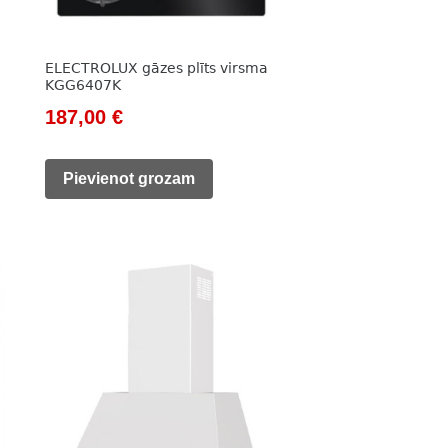
ELECTROLUX gāzes plīts virsma
KGG6407K
Original
Current
187,00
€
price
price
was:
is:
Pievienot grozam
266,00 €.
187,00 €.