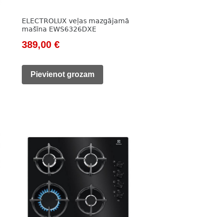
ELECTROLUX veļas mazgājamā
mašīna EWS6326DXE
Original
Current
389,00
€
price
price
was:
is:
Pievienot grozam
525,00 €.
389,00 €.