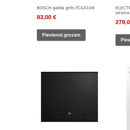
BOSCH galda grils TCG4104
ELECTR
virsma
Original
Current
83,00
€
Origi
279,
price
price
price
was:
is:
Pievienot grozam
was:
Pie
111,00 €.
83,00 €.
313,0