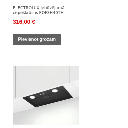
ELECTROLUX iebūvējamā
cepeškrāsns EOF3H40TH
Original
Current
316,00
€
price
price
was:
is:
Pievienot grozam
432,00 €.
316,00 €.