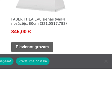
FABER THEA EV8 sienas tvaika
nosūcējs, 80cm (321.0517.783)
Original
Current
345,00
€
price
price
was:
is:
Pievienot grozam
607,00 €.
345,00 €.
ieņemt
Privātuma politika