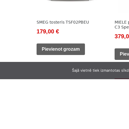
SMEG tosteris TSF02PBEU
MIELE 
C3 Spe
Original
Current
179,00
€
Origi
379,
price
price
price
was:
is:
Pievienot grozam
was:
Pie
205,00 €.
179,00 €.
449,0
Šajā vietnē tiek izmantotas sīkd