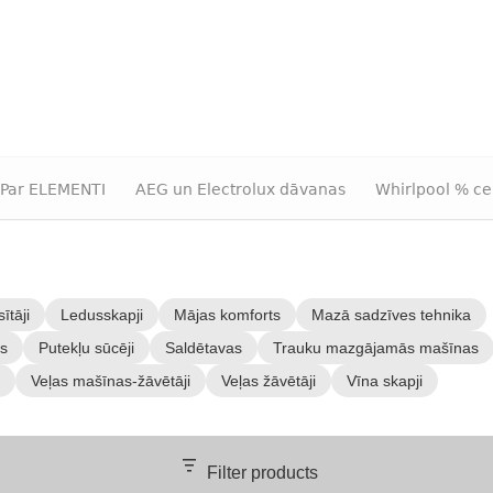
Par ELEMENTI
AEG un Electrolux dāvanas
Whirlpool % ce
ītāji
Ledusskapji
Mājas komforts
Mazā sadzīves tehnika
as
Putekļu sūcēji
Saldētavas
Trauku mazgājamās mašīnas
Veļas mašīnas-žāvētāji
Veļas žāvētāji
Vīna skapji
Filter products