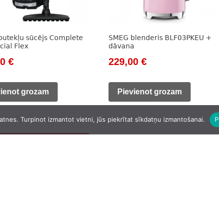
putekļu sūcējs Complete
SMEG blenderis BLF03PKEU +
cial Flex
dāvana
nal
Current
Original
Current
00
€
229,00
€
price
price
price
is:
was:
is:
vienot grozam
Pievienot grozam
0 €.
379,00 €.
262,00 €.
229,00 €.
atnes. Turpinot izmantot vietni, jūs piekrītat sīkdatņu izmantošanai.
P