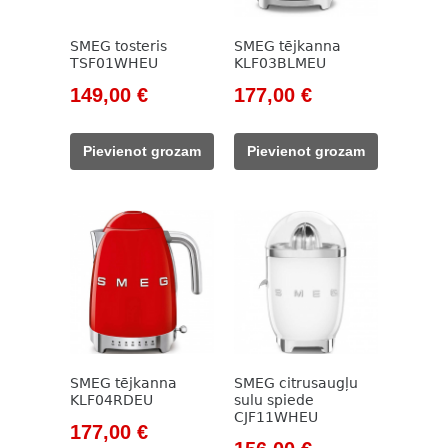
SMEG tosteris
SMEG tējkanna
TSF01WHEU
KLF03BLMEU
Original
Current
Original
Current
149,00
€
177,00
€
price
price
price
price
was:
is:
was:
is:
Pievienot grozam
Pievienot grozam
171,00 €.
149,00 €.
203,00 €.
177,00 €.
SMEG tējkanna
SMEG citrusaugļu
KLF04RDEU
sulu spiede
CJF11WHEU
Original
Current
177,00
€
Original
Current