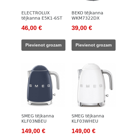
ELECTROLUX
BEKO tējkanna
tējkanna E5K1-6ST
WKM7322DX
Original
Current
Original
Current
46,00
€
39,00
€
price
price
price
price
was:
is:
was:
is:
Pievienot grozam
Pievienot grozam
90,00 €.
46,00 €.
785,00 €.
39,00 €.
SMEG tējkanna
SMEG tējkanna
KLF03NBEU
KLF03WHEU
Original
Current
Original
Current
149,00
€
149,00
€