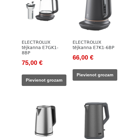
ELECTROLUX
ELECTROLUX
tējkanna E7GK1-
tējkanna E7K1-6BP
8BP
Original
Current
66,00
€
Original
Current
75,00
€
price
price
price
price
was:
is:
Pievienot grozam
was:
is:
133,00 €.
66,00 €.
Pievienot grozam
145,00 €.
75,00 €.