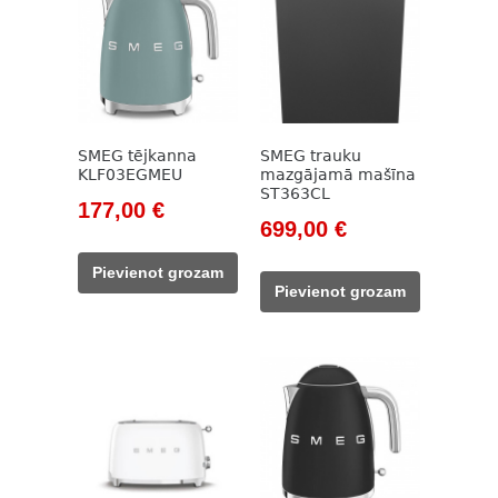
SMEG tējkanna
SMEG trauku
KLF03EGMEU
mazgājamā mašīna
ST363CL
Original
Current
177,00
€
Original
Current
699,00
€
price
price
price
price
was:
is:
Pievienot grozam
was:
is:
203,00 €.
177,00 €.
Pievienot grozam
1
699,00 €.
209,00 €.