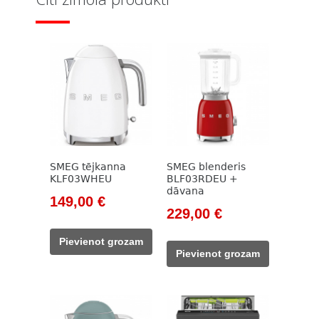
SMEG tējkanna
SMEG blenderis
KLF03WHEU
BLF03RDEU +
dāvana
Original
Current
149,00
€
Original
Current
229,00
€
price
price
price
price
was:
is:
Pievienot grozam
was:
is:
171,00 €.
149,00 €.
Pievienot grozam
262,00 €.
229,00 €.