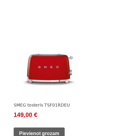
SMEG tosteris TSF01RDEU
Original
Current
149,00
€
price
price
was:
is:
Pievienot grozam