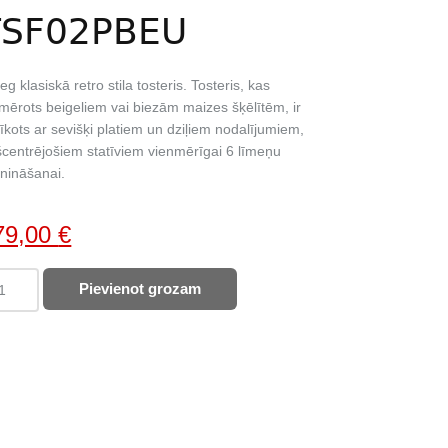
TSF02PBEU
g klasiskā retro stila tosteris. Tosteris, kas
mērots beigeliem vai biezām maizes šķēlītēm, ir
īkots ar sevišķi platiem un dziļiem nodalījumiem,
centrējošiem statīviem vienmērīgai 6 līmeņu
nināšanai.
iginal
Current
79,00
€
ice
price
EG
Pievienot grozam
as:
is:
teris
05,00 €.
179,00 €.
F02PBEU
ntity