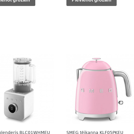
is:
was:
is:
0 €.
299,00 €.
399,00 €.
299,00 €.
blenderis BLC01WHMEU
SMEG tējkanna KLF05PKEU