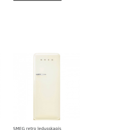
205,00 €.
179,00 €.
SMEG retro ledusskapis