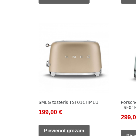
171,00 €.
149,00 €.
171,0
SMEG tosteris TSF01CHMEU
Porsch
TSF01
Original
Current
199,00
€
Origi
299,
price
price
price
was:
is:
Pievienot grozam
Pie