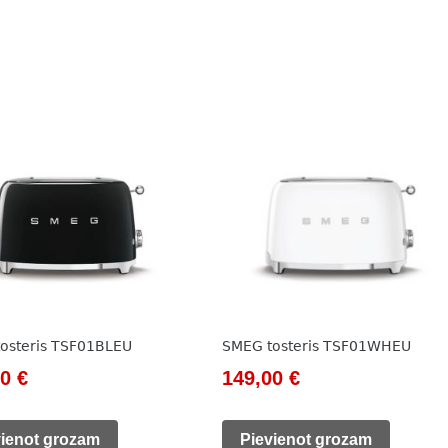
osteris TSF01BLEU
SMEG tosteris TSF01WHEU
nal
Current
Original
Current
00
€
149,00
€
price
price
price
is:
was:
is:
vienot grozam
Pievienot grozam