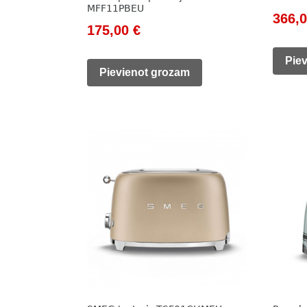
MFF11PBEU
Origi
366,
Original
Current
175,00
€
price
price
price
was:
Pie
was:
is:
Pievienot grozam
416,0
212,00 €.
175,00 €.