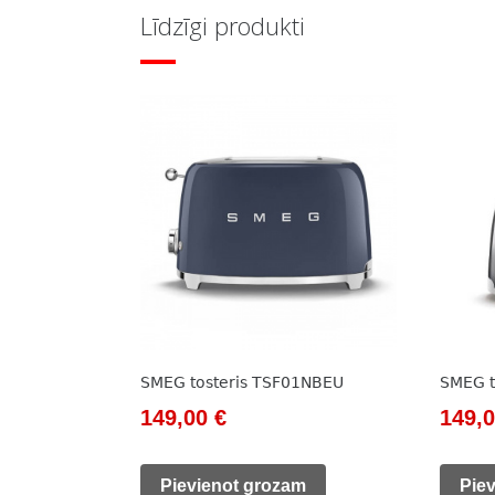
Līdzīgi produkti
SMEG tosteris TSF01NBEU
SMEG t
Original
Current
Origi
149,00
€
149,
price
price
price
was:
is:
was:
Pievienot grozam
Pie