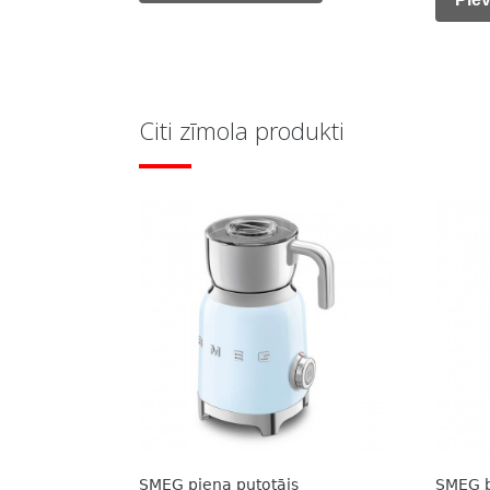
was:
229,00 €.
199,00 €.
399,0
Citi zīmola produkti
SMEG piena putotājs
SMEG 