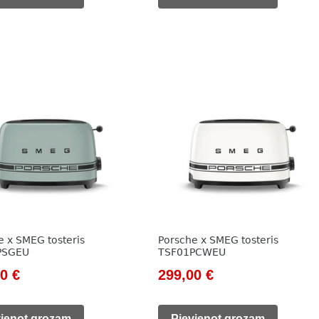
0 €.
149,00 €.
171,00 €.
149,00 €.
e x SMEG tosteris
Porsche x SMEG tosteris
PSGEU
TSF01PCWEU
nal
Current
Original
Current
00
€
299,00
€
price
price
price
vienot grozam
Pievienot grozam