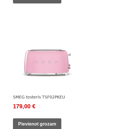
171,00 €.
149,00 €.
SMEG tosteris TSF02PKEU
Original
Current
179,00
€
price
price
was:
is:
Pievienot grozam