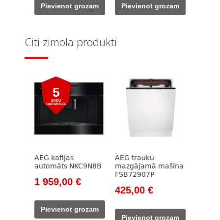
was:
is:
was:
is:
Pievienot grozam
Pievienot grozam
999,00 €.
879,00 €.
999,00 €.
879,00 €.
Citi zīmola produkti
5
GADU
GARANTIJA
AEG kafijas
AEG trauku
automāts NKC9N8B
mazgājamā mašīna
FSB72907P
Original
Current
1 959,00
€
Original
Current
425,00
€
price
price
price
price
was:
is:
Pievienot grozam
was:
is:
2
1
Pievienot grozam