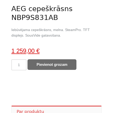
AEG cepeškrāsns
NBP9S831AB
Iebūvējama cepeškrāsns, melna. SteamPro. TFT
displejs. SousVide gatavošana.
Original
Current
1 259,00
€
price
price
AEG
Pievienot grozam
was:
is:
cepeškrāsns
1
1
NBP9S831AB
quantity
490,00 €.
259,00 €.
Par produktu