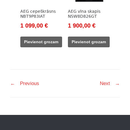
AEG cepeškrāsns
AEG vīna skapis
NBT9P83IAT
NSW8D826GT
Original
Current
Original
Current
1 099,00
€
1 900,00
€
price
price
price
price
was:
is:
was:
is:
Pievienot grozam
Pievienot grozam
1
1
2
1
315,00 €.
099,00 €.
301,00 €.
900,00 €.
Post
←
Previous
Next
→
navigation