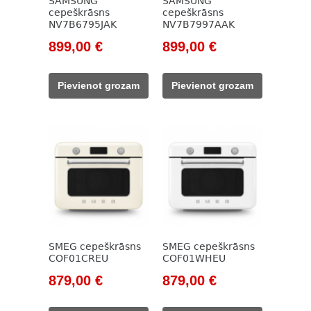
SAMSUNG
SAMSUNG
cepeškrāsns
cepeškrāsns
NV7B6795JAK
NV7B7997AAK
Original
Current
Original
Current
899,00
€
899,00
€
price
price
price
price
was:
is:
was:
is:
Pievienot grozam
Pievienot grozam
1
899,00 €.
1
899,00 €.
011,00 €.
328,00 €.
SMEG cepeškrāsns
SMEG cepeškrāsns
COF01CREU
COF01WHEU
Original
Current
Original
Current
879,00
€
879,00
€
price
price
price
price