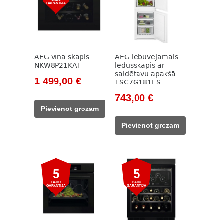
GARANTIJA
AEG vīna skapis
AEG iebūvējamais
NKW8P21KAT
ledusskapis ar
saldētavu apakšā
Original
Current
1 499,00
€
TSC7G181ES
price
price
Original
Current
743,00
€
was:
is:
price
price
Pievienot grozam
1
1
was:
is:
Pievienot grozam
658,00 €.
499,00 €.
1
743,00 €.
075,00 €.
5
5
GADU
GADU
GARANTIJA
GARANTIJA