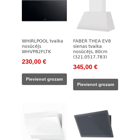
WHIRLPOOL tvaika
FABER THEA EV8
nosūcējs
sienas tvaika
WHVP82FLTK
nosūcējs, 80cm
(321.0517.783)
Original
Current
230,00
€
Original
Current
345,00
€
price
price
price
price
was:
is:
Pievienot grozam
was:
is:
297,00 €.
230,00 €.
Pievienot grozam
607,00 €.
345,00 €.