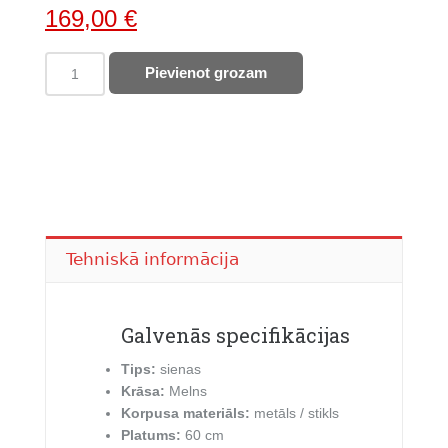
Original
Current
169,00
€
price
price
WHIRLPOOL
Pievienot grozam
was:
is:
tvaika
227,00 €.
169,00 €.
nosūcējs
WHVP65FLMK
quantity
Tehniskā informācija
Galvenās specifikācijas
Tips:
sienas
Krāsa:
Melns
Korpusa materiāls:
metāls / stikls
Platums:
60 cm