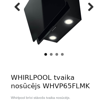
Previous
Next
WHIRLPOOL tvaika
nosūcējs WHVP65FLMK
Whirlpool brīvi stāvošs tvaika nosūcējs.