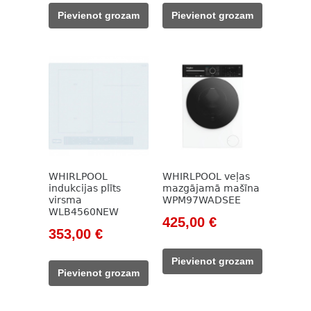
was:
is:
was:
is:
Pievienot grozam
Pievienot grozam
2
2
645,00 €.
499,00 €.
861,00 €.
245,00 €.
WHIRLPOOL
WHIRLPOOL veļas
indukcijas plīts
mazgājamā mašīna
virsma
WPM97WADSEE
WLB4560NEW
Original
Current
425,00
€
Original
Current
353,00
€
price
price
price
price
was:
is:
Pievienot grozam
was:
is:
528,00 €.
425,00 €.
Pievienot grozam
451,00 €.
353,00 €.