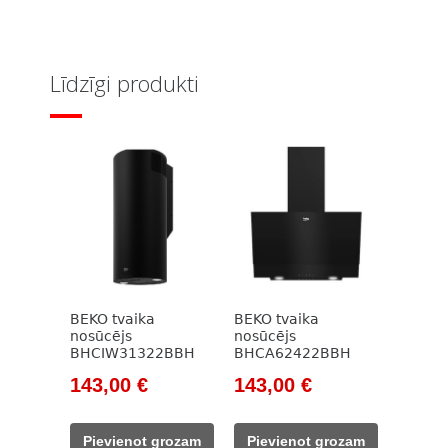
Līdzīgi produkti
BEKO tvaika
BEKO tvaika
nosūcējs
nosūcējs
BHCIW31322BBH
BHCA62422BBH
Original
Current
Original
Current
143,00
€
143,00
€
price
price
price
price
was:
is:
was:
is:
Pievienot grozam
Pievienot grozam