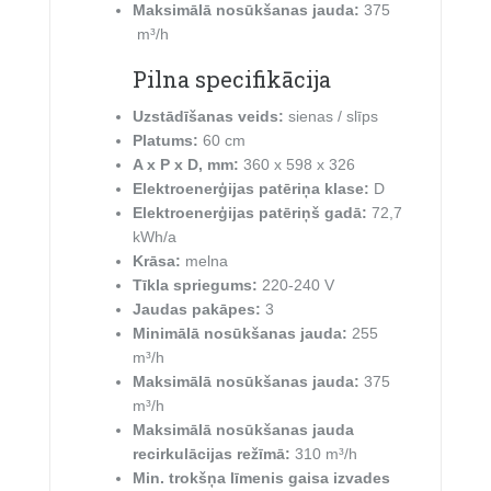
Maksimālā nosūkšanas jauda:
375
m³/h
Pilna specifikācija
Uzstādīšanas veids:
sienas / slīps
Platums:
60 cm
A x P x D, mm:
360 x 598 x 326
Elektroenerģijas patēriņa klase:
D
Elektroenerģijas patēriņš gadā:
72,7
kWh/a
Krāsa:
melna
Tīkla spriegums:
220-240 V
Jaudas pakāpes:
3
Minimālā nosūkšanas jauda:
255
m³/h
Maksimālā nosūkšanas jauda:
375
m³/h
Maksimālā nosūkšanas jauda
recirkulācijas režīmā:
310 m³/h
Min. trokšņa līmenis gaisa izvades