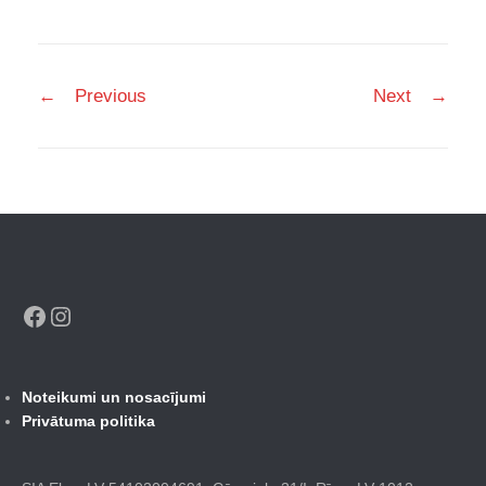
Post
←
Previous
Next
→
navigation
Facebook
Instagram
Noteikumi un nosacījumi
Privātuma politika