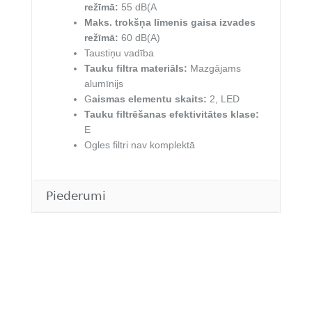
režīmā:
55 dB(A
Maks. trokšņa līmenis gaisa izvades
režīmā:
60 dB(A)
Taustiņu vadība
Tauku filtra materiāls:
Mazgājams
alumīnijs
G
aismas elementu skaits:
2, LED
Tauku filtrēšanas efektivitātes klase:
E
Ogles filtri nav komplektā
Piederumi