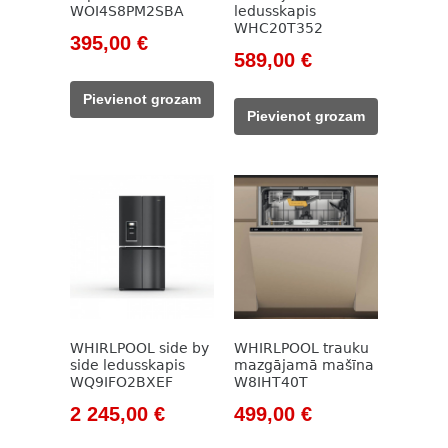
WOI4S8PM2SBA
ledusskapis
WHC20T352
Original
Current
395,00
€
Original
Current
589,00
€
price
price
price
price
was:
is:
Pievienot grozam
was:
is:
515,00 €.
395,00 €.
Pievienot grozam
825,00 €.
589,00 €.
WHIRLPOOL side by
WHIRLPOOL trauku
side ledusskapis
mazgājamā mašīna
WQ9IFO2BXEF
W8IHT40T
Original
Current
Original
Current
2 245,00
€
499,00
€
price
price
price
price