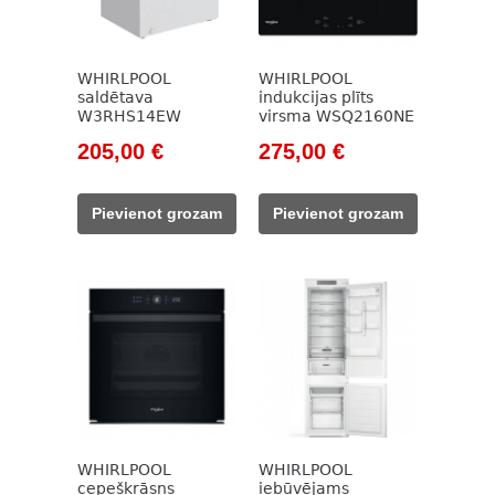
WHIRLPOOL
WHIRLPOOL
saldētava
indukcijas plīts
W3RHS14EW
virsma WSQ2160NE
Original
Current
Original
Current
205,00
€
275,00
€
price
price
price
price
was:
is:
was:
is:
Pievienot grozam
Pievienot grozam
251,00 €.
205,00 €.
353,00 €.
275,00 €.
WHIRLPOOL
WHIRLPOOL
cepeškrāsns
iebūvējams