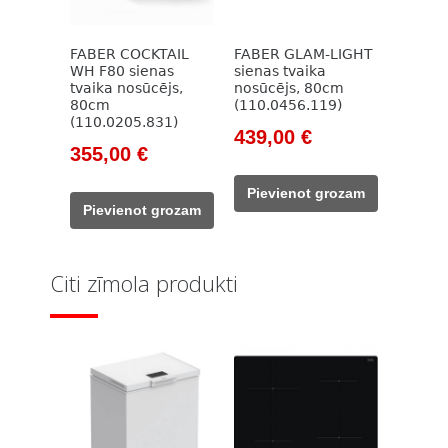
FABER COCKTAIL
FABER GLAM-LIGHT
WH F80 sienas
sienas tvaika
tvaika nosūcējs,
nosūcējs, 80cm
80cm
(110.0456.119)
(110.0205.831)
Original
Current
439,00
€
Original
Current
355,00
€
price
price
price
price
was:
is:
Pievienot grozam
was:
is:
709,00 €.
439,00 €.
Pievienot grozam
590,00 €.
355,00 €.
Citi zīmola produkti