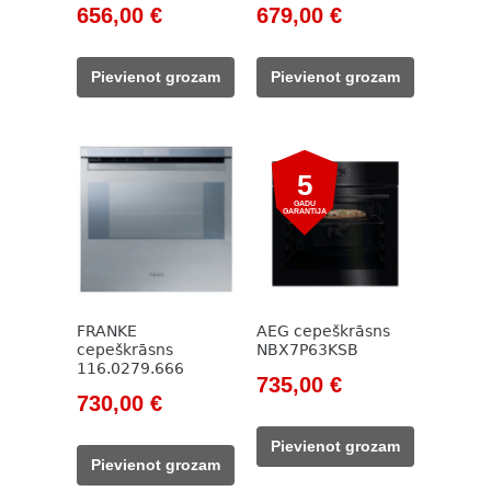
Original
Current
Original
Current
656,00
€
679,00
€
price
price
price
price
was:
is:
was:
is:
Pievienot grozam
Pievienot grozam
1
656,00 €.
1
679,00 €.
134,00 €.
167,00 €.
5
GADU
GARANTIJA
FRANKE
AEG cepeškrāsns
cepeškrāsns
NBX7P63KSB
116.0279.666
Original
Current
735,00
€
Original
Current
730,00
€
price
price
price
price
was:
is:
Pievienot grozam
was:
is:
773,00 €.
735,00 €.
Pievienot grozam
1
730,00 €.