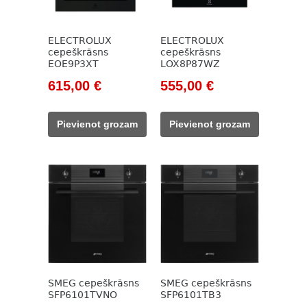
ELECTROLUX
ELECTROLUX
cepeškrāsns
cepeškrāsns
EOE9P3XT
LOX8P87WZ
Original
Current
Original
Current
615,00
€
555,00
€
price
price
price
price
was:
is:
was:
is:
Pievienot grozam
Pievienot grozam
1
615,00 €.
709,00 €.
555,00 €.
021,00 €.
SMEG cepeškrāsns
SMEG cepeškrāsns
SFP6101TVNO
SFP6101TB3