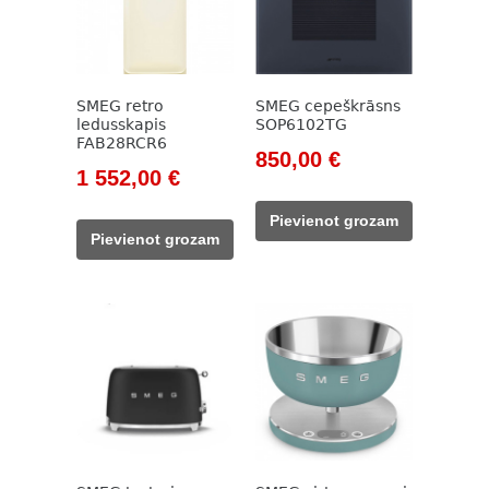
SMEG retro
SMEG cepeškrāsns
ledusskapis
SOP6102TG
FAB28RCR6
Original
Current
850,00
€
Original
Current
1 552,00
€
price
price
price
price
was:
is:
Pievienot grozam
was:
is:
1
850,00 €.
Pievienot grozam
1
1
400,00 €.
827,00 €.
552,00 €.