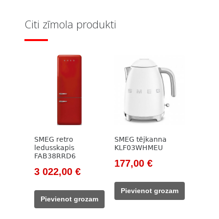
293,00 €.
Citi zīmola produkti
SMEG retro
SMEG tējkanna
ledusskapis
KLF03WHMEU
FAB38RRD6
Original
Current
177,00
€
Original
Current
3 022,00
€
price
price
price
price
was:
is:
Pievienot grozam
was:
is:
203,00 €.
177,00 €.
Pievienot grozam
3
3
556,00 €.
022,00 €.