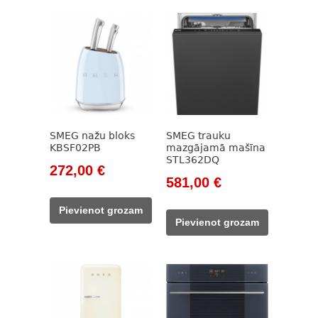
SMEG nažu bloks
SMEG trauku
KBSF02PB
mazgājamā mašīna
STL362DQ
Original
Current
272,00
€
Original
Current
581,00
€
price
price
price
price
was:
is:
Pievienot grozam
was:
is:
320,00 €.
272,00 €.
Pievienot grozam
844,00 €.
581,00 €.