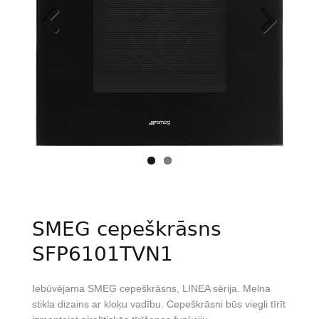
Previous
Next
SMEG cepeškrāsns
SFP6101TVN1
Iebūvējama SMEG cepeškrāsns, LINEA sērija. Melna
stikla dizains ar kloķu vadību. Cepeškrāsni būs viegli tīrīt