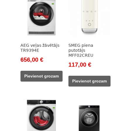
AEG veļas žāvētājs
SMEG piena
TR9394E
putotājs
MFF02CREU
Original
Current
656,00
€
Original
Current
117,00
€
price
price
price
price
was:
is:
Pievienot grozam
was:
is:
943,00 €.
656,00 €.
Pievienot grozam
133,00 €.
117,00 €.