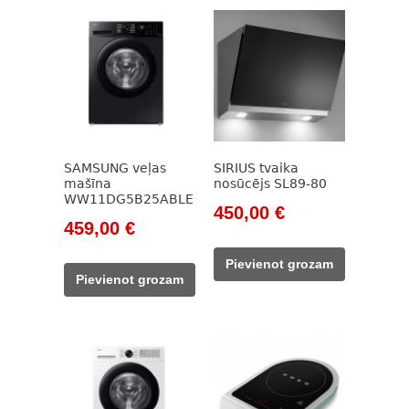
SAMSUNG veļas
SIRIUS tvaika
mašīna
nosūcējs SL89-80
WW11DG5B25ABLE
Original
Current
450,00
€
Original
Current
459,00
€
price
price
price
price
was:
is:
Pievienot grozam
was:
is:
663,00 €.
450,00 €.
Pievienot grozam
694,00 €.
459,00 €.