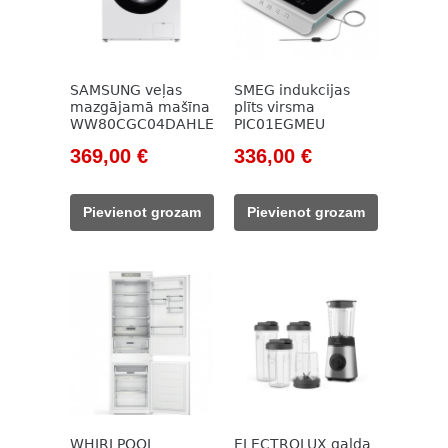
SAMSUNG veļas
SMEG indukcijas
mazgājamā mašīna
plīts virsma
WW80CGC04DAHLE
PIC01EGMEU
Original
Current
Original
Current
369,00
€
336,00
€
price
price
price
price
was:
is:
was:
is:
Pievienot grozam
Pievienot grozam
533,00 €.
369,00 €.
382,00 €.
336,00 €.
WHIRLPOOL
ELECTROLUX galda