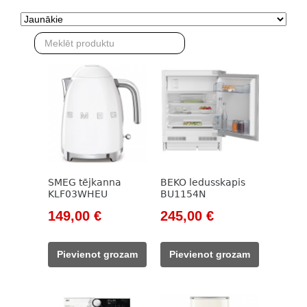
SMEG tējkanna
BEKO ledusskapis
KLF03WHEU
BU1154N
Original
Current
Original
Current
149,00
€
245,00
€
price
price
price
price
was:
is:
was:
is:
Pievienot grozam
Pievienot grozam
171,00 €.
149,00 €.
785,00 €.
245,00 €.