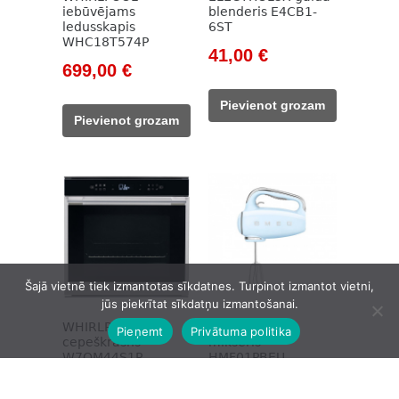
iebūvējams
blenderis E4CB1-
ledusskapis
6ST
WHC18T574P
Original
Current
41,00
€
Original
Current
699,00
€
price
price
price
price
was:
is:
Pievienot grozam
was:
is:
101,00 €.
41,00 €.
Pievienot grozam
972,00 €.
699,00 €.
Šajā vietnē tiek izmantotas sīkdatnes. Turpinot izmantot vietni,
jūs piekrītat sīkdatņu izmantošanai.
WHIRLPOOL
SMEG rokas
Pieņemt
Privātuma politika
cepeškrāsns
mikseris
W7OM44S1P
HMF01PBEU
Original
Current
Original
Current
340,00
€
144,00
€