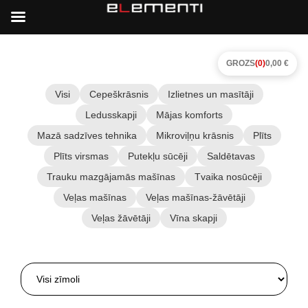
GROZS
(0)
0,00 €
Visi
Cepeškrāsnis
Izlietnes un masītāji
Ledusskapji
Mājas komforts
Mazā sadzīves tehnika
Mikroviļņu krāsnis
Plīts
Plīts virsmas
Putekļu sūcēji
Saldētavas
Trauku mazgājamās mašīnas
Tvaika nosūcēji
Veļas mašīnas
Veļas mašīnas-žāvētāji
Veļas žāvētāji
Vīna skapji