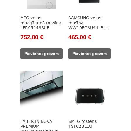
AEG veļas
SAMSUNG veļas
mazgājamā mašīna
mašīna
LFR95146SUE
WW10FG6U94LBU4
Original
Current
Original
Current
752,00
€
465,00
€
price
price
price
price
was:
is:
was:
is:
Pievienot grozam
Pievienot grozam
1
752,00 €.
658,00 €.
465,00 €.
080,00 €.
FABER IN-NOVA
SMEG tosteris
PREMIUM
TSF02BLEU