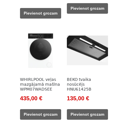
price
price
was:
is:
Pievienot grozam
was:
is:
785,00 €.
143,00 €.
Pievienot grozam
345,00 €.
259,00 €.
WHIRLPOOL veļas
BEKO tvaika
mazgājamā mašīna
nosūcējs
WPM07WADSEE
HNU61425B
Original
Current
Original
Current
435,00
€
135,00
€
price
price
price
price
was:
is:
was:
is:
Pievienot grozam
Pievienot grozam
554,00 €.
435,00 €.
785,00 €.
135,00 €.