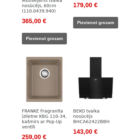
iebūvējams tvaika
Original
Current
179,00
€
nosūcējs, 60cm
(110.0439.940)
price
price
was:
is:
Original
Current
365,00
€
Pievienot grozam
205,00 €.
179,00 €.
price
price
was:
is:
Pievienot grozam
529,00 €.
365,00 €.
FRANKE Fragranīta
BEKO tvaika
izlietne KBG 110-34,
nosūcējs
kašmirs ar Pop-Up
BHCA62422BBH
ventīli
Original
Current
143,00
€
Original
Current
259,00
€
price
price