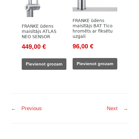
FRANKE ūdens
maisītājs BAT Tico
FRANKE ūdens
hromēts ar fiksētu
maisītājs ATLAS
uzgali
NEO SENSOR
Original
Current
Original
Current
96,00
€
449,00
€
price
price
price
price
was:
is:
was:
is:
Pievienot grozam
Pievienot grozam
128,00 €.
96,00 €.
599,00 €.
449,00 €.
Post
←
Previous
Next
→
navigation