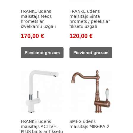
FRANKE ūdens
FRANKE ūdens
maisītājs Meos
maisītājs Sinta
hromēts ar
hromēts / pelēks ar
izvelkamu uzgali
fiksētu uzgali
Original
Current
Original
Current
170,00
€
120,00
€
price
price
price
price
was:
is:
was:
is:
Pievienot grozam
Pievienot grozam
226,00 €.
170,00 €.
159,00 €.
120,00 €.
FRANKE ūdens
SMEG ūdens
maisītājs ACTIVE-
maisītājs MIR6RA-2
PLUS balts ar fiksētu