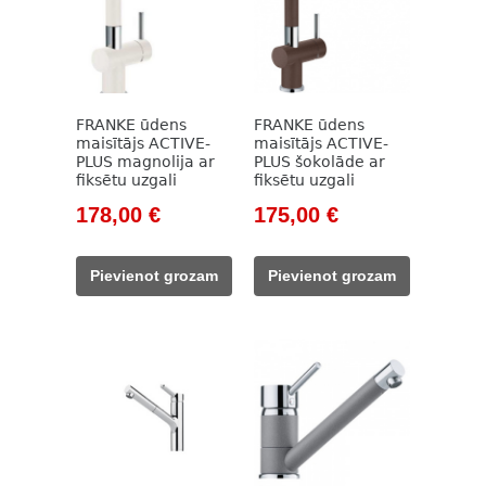
FRANKE ūdens
FRANKE ūdens
maisītājs ACTIVE-
maisītājs ACTIVE-
PLUS magnolija ar
PLUS šokolāde ar
fiksētu uzgali
fiksētu uzgali
Original
Current
Original
Current
178,00
€
175,00
€
price
price
price
price
was:
is:
was:
is:
Pievienot grozam
Pievienot grozam
237,00 €.
178,00 €.
233,00 €.
175,00 €.