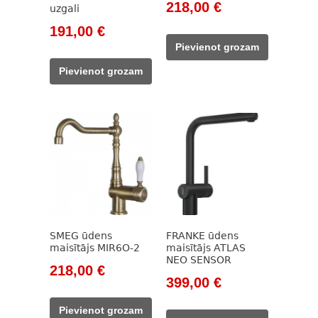
Original
Current
218,00
€
uzgali
price
price
Original
Current
191,00
€
was:
is:
price
price
Pievienot grozam
309,00 €.
218,00 €.
was:
is:
Pievienot grozam
255,00 €.
191,00 €.
SMEG ūdens
FRANKE ūdens
maisītājs MIR6O-2
maisītājs ATLAS
NEO SENSOR
Original
Current
218,00
€
Original
Current
399,00
€
price
price
price
price
was:
is:
Pievienot grozam
was:
is: