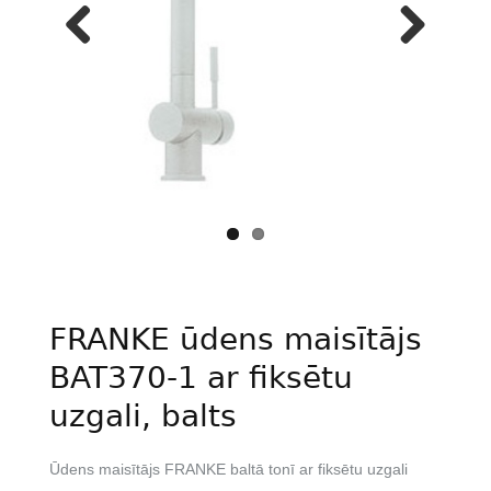
Previous
Next
FRANKE ūdens maisītājs
BAT370-1 ar fiksētu
uzgali, balts
Ūdens maisītājs FRANKE baltā tonī ar fiksētu uzgali