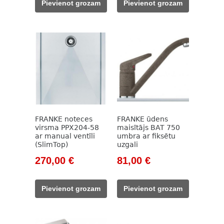
Pievienot grozam
Pievienot grozam
358,00 €.
269,00 €.
389,00 €.
190,00 €.
FRANKE noteces
FRANKE ūdens
virsma PPX204-58
maisītājs BAT 750
ar manual ventīli
umbra ar fiksētu
(SlimTop)
uzgali
Original
Current
Original
Current
270,00
€
81,00
€
price
price
price
price
was:
is:
was:
is:
Pievienot grozam
Pievienot grozam
417,00 €.
270,00 €.
108,00 €.
81,00 €.