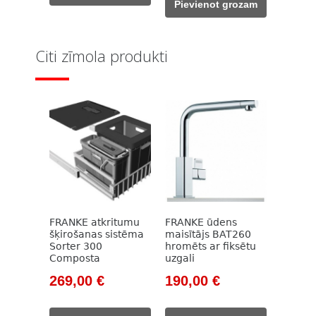
309,00 €.
218,00 €.
Pievienot grozam
558,00 €.
399,00 €.
Citi zīmola produkti
FRANKE atkritumu
FRANKE ūdens
šķirošanas sistēma
maisītājs BAT260
Sorter 300
hromēts ar fiksētu
Composta
uzgali
Original
Current
Original
Current
269,00
€
190,00
€
price
price
price
price
was:
is:
was:
is: