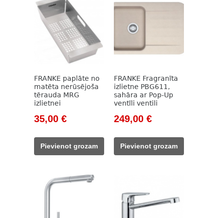
FRANKE paplāte no
FRANKE Fragranīta
matēta nerūsējoša
izlietne PBG611,
tērauda MRG
sahāra ar Pop-Up
izlietnei
ventīli ventili
Original
Current
Original
Current
35,00
€
249,00
€
price
price
price
price
was:
is:
was:
is:
Pievienot grozam
Pievienot grozam
50,00 €.
35,00 €.
332,00 €.
249,00 €.