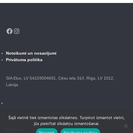
Facebook
Instagram
Noteikumi un nosacījumi
Privātuma politika
SIA Elux, LV 54103004691, Cēsu iela 31/I, Rīga, LV 1012,
Latvija
Šajā vietnē tiek izmantotas sīkdatnes. Turpinot izmantot vietni,
jūs piekrītat sīkdatņu izmantošanai.
© Elementi
Pieņemt
Privātuma politika