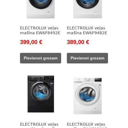
ELECTROLUX veļas
ELECTROLUX veļas
mašīna EW6F8492E
mašīna EW6F9482E
Original
Current
Original
Current
399,00
€
389,00
€
price
price
price
price
was:
is:
was:
is:
Pievienot grozam
Pievienot grozam
543,00 €.
399,00 €.
524,00 €.
389,00 €.
ELECTROLUX veļas
ELECTROLUX veļas