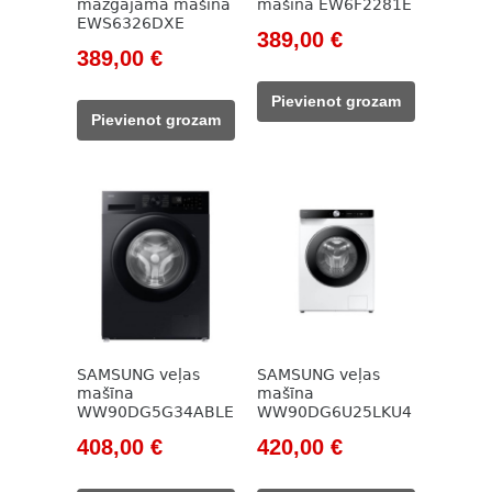
mazgājamā mašīna
mašīna EW6F2281E
EWS6326DXE
Original
Current
389,00
€
Original
Current
389,00
€
price
price
price
price
was:
is:
Pievienot grozam
was:
is:
560,00 €.
389,00 €.
Pievienot grozam
525,00 €.
389,00 €.
SAMSUNG veļas
SAMSUNG veļas
mašīna
mašīna
WW90DG5G34ABLE
WW90DG6U25LKU4
Original
Current
Original
Current
408,00
€
420,00
€
price
price
price
price