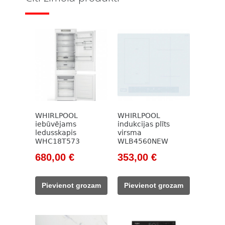
WHIRLPOOL
WHIRLPOOL
iebūvējams
indukcijas plīts
ledusskapis
virsma
WHC18T573
WLB4560NEW
Original
Current
Original
Current
680,00
€
353,00
€
price
price
price
price
was:
is:
was:
is:
Pievienot grozam
Pievienot grozam
913,00 €.
680,00 €.
451,00 €.
353,00 €.