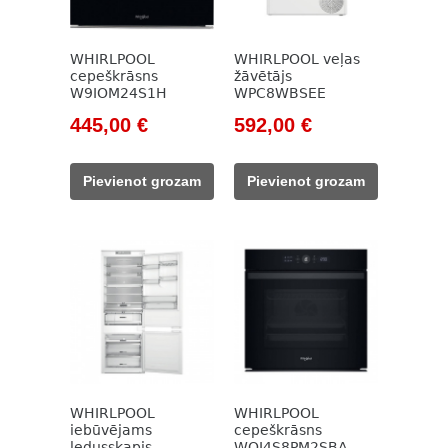
WHIRLPOOL
WHIRLPOOL veļas
cepeškrāsns
žāvētājs
W9IOM24S1H
WPC8WBSEE
Original
Current
Original
Current
445,00
€
592,00
€
price
price
price
price
was:
is:
was:
is:
Pievienot grozam
Pievienot grozam
559,00 €.
445,00 €.
717,00 €.
592,00 €.
WHIRLPOOL
WHIRLPOOL
iebūvējams
cepeškrāsns
ledusskapis
WOI4S8PM2SBA