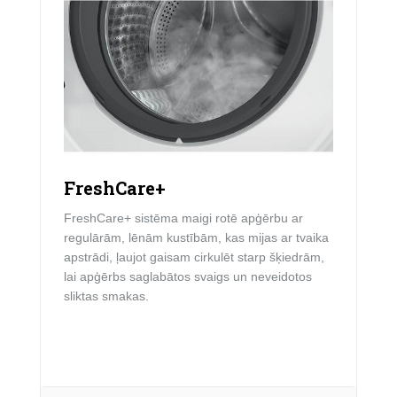
FreshCare+
FreshCare+ sistēma maigi rotē apģērbu ar
regulārām, lēnām kustībām, kas mijas ar tvaika
apstrādi, ļaujot gaisam cirkulēt starp šķiedrām,
lai apģērbs saglabātos svaigs un neveidotos
sliktas smakas.