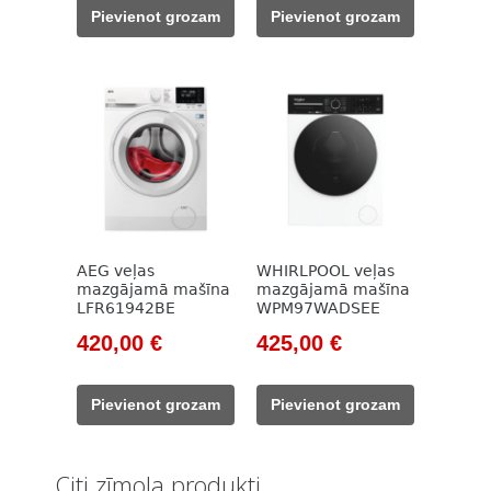
was:
is:
was:
is:
Pievienot grozam
Pievienot grozam
596,00 €.
408,00 €.
610,00 €.
420,00 €.
AEG veļas
WHIRLPOOL veļas
mazgājamā mašīna
mazgājamā mašīna
LFR61942BE
WPM97WADSEE
Original
Current
Original
Current
420,00
€
425,00
€
price
price
price
price
was:
is:
was:
is:
Pievienot grozam
Pievienot grozam
649,00 €.
420,00 €.
528,00 €.
425,00 €.
Citi zīmola produkti