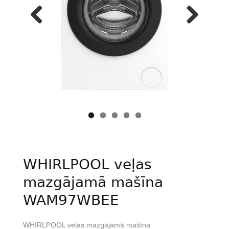
Previous
Next
WHIRLPOOL veļas
mazgājamā mašīna
WAM97WBEE
WHIRLPOOL veļas mazgājamā mašīna