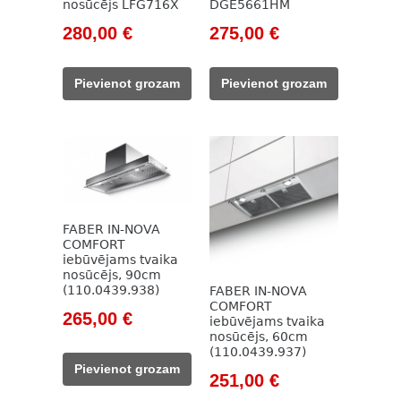
nosūcējs LFG716X
DGE5661HM
Original
Current
Original
Current
280,00
€
275,00
€
price
price
price
price
was:
is:
was:
is:
Pievienot grozam
Pievienot grozam
467,00 €.
280,00 €.
394,00 €.
275,00 €.
FABER IN-NOVA
COMFORT
iebūvējams tvaika
nosūcējs, 90cm
(110.0439.938)
FABER IN-NOVA
COMFORT
Original
Current
265,00
€
iebūvējams tvaika
price
price
nosūcējs, 60cm
(110.0439.937)
was:
is:
Pievienot grozam
Original
Current
251,00
€
422,00 €.
265,00 €.
price
price