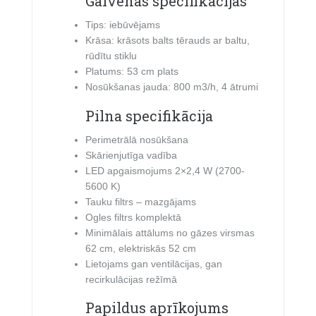
Galvenās specifikācijas
Tips: iebūvējams
Krāsa: krāsots balts tērauds ar baltu,
rūdītu stiklu
Platums: 53 cm plats
Nosūkšanas jauda: 800 m3/h, 4 ātrumi
Pilna specifikācija
Perimetrālā nosūkšana
Skārienjutīga vadība
LED apgaismojums 2×2,4 W (2700-
5600 K)
Tauku filtrs – mazgājams
Ogles filtrs komplektā
Minimālais attālums no gāzes virsmas
62 cm, elektriskās 52 cm
Lietojams gan ventilācijas, gan
recirkulācijas režīmā
Papildus aprīkojums