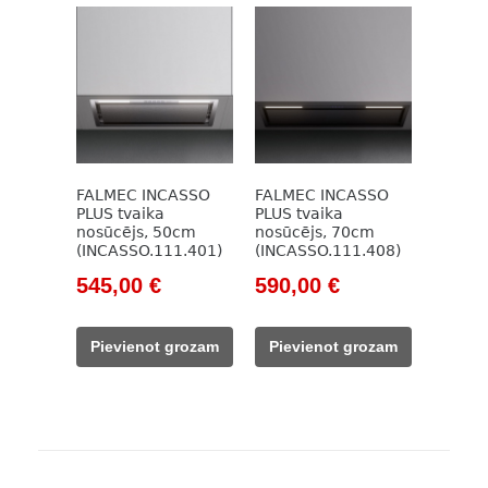
FALMEC INCASSO
FALMEC INCASSO
PLUS tvaika
PLUS tvaika
nosūcējs, 50cm
nosūcējs, 70cm
(INCASSO.111.401)
(INCASSO.111.408)
Original
Current
Original
Current
545,00
€
590,00
€
price
price
price
price
was:
is:
was:
is:
Pievienot grozam
Pievienot grozam
918,00 €.
545,00 €.
918,00 €.
590,00 €.
Post