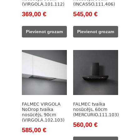
(VIRGOLA.101.112)
(INCASSO.111.406)
Original
Current
Original
Current
369,00
€
545,00
€
price
price
price
price
was:
is:
was:
is:
Pievienot grozam
Pievienot grozam
647,00 €.
369,00 €.
918,00 €.
545,00 €.
FALMEC VIRGOLA
FALMEC tvaika
NoDrop tvaika
nosūcējs, 60cm
nosūcējs, 90cm
(MERCURIO.111.103)
(VIRGOLA.102.103)
Original
Current
560,00
€
Original
Current
585,00
€
price
price
price
price
was:
is: