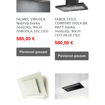
FALMEC VIRGOLA
FABER STILO
NoDrop tvaika
COMFORT ISOLA BK
nosūcējs, 90cm
MATT tvaika
(VIRGOLA.102.103)
nosūcējs, 90cm
(325.0618.792)
Original
Current
585,00
€
Original
Current
580,00
€
price
price
price
price
was:
is:
Pievienot grozam
was:
is:
949,00 €.
585,00 €.
Pievienot grozam
785,00 €.
580,00 €.