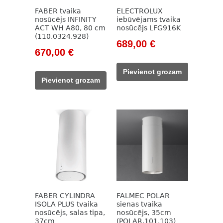
FABER tvaika
ELECTROLUX
nosūcējs INFINITY
iebūvējams tvaika
ACT WH A80, 80 cm
nosūcējs LFG916K
(110.0324.928)
Original
Current
689,00
€
Original
Current
670,00
€
price
price
price
price
was:
is:
Pievienot grozam
was:
is:
981,00 €.
689,00 €.
Pievienot grozam
1
670,00 €.
119,00 €.
FABER CYLINDRA
FALMEC POLAR
ISOLA PLUS tvaika
sienas tvaika
nosūcējs, salas tipa,
nosūcējs, 35cm
37cm
(POLAR.101.103)