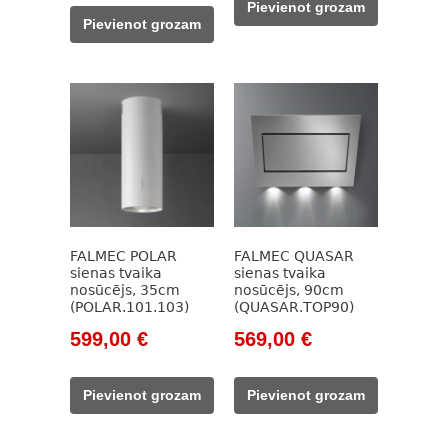
Pievienot grozam
was:
is:
605,00 €.
560,00 €.
Pievienot grozam
949,00 €.
585,00 €.
FALMEC POLAR
FALMEC QUASAR
sienas tvaika
sienas tvaika
nosūcējs, 35cm
nosūcējs, 90cm
(POLAR.101.103)
(QUASAR.TOP90)
Original
Current
Original
Current
599,00
€
569,00
€
price
price
price
price
was:
is:
was:
is:
Pievienot grozam
Pievienot grozam
961,00 €.
599,00 €.
985,00 €.
569,00 €.