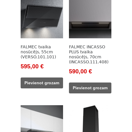
FALMEC tvaika
FALMEC INCASSO
nosūcējs, 55cm
PLUS tvaika
(VERSO.101.101)
nosūcējs, 70cm
(INCASSO.111.408)
Original
Current
595,00
€
Original
Current
590,00
€
price
price
price
price
was:
is:
Pievienot grozam
was:
is:
943,00 €.
595,00 €.
Pievienot grozam
918,00 €.
590,00 €.