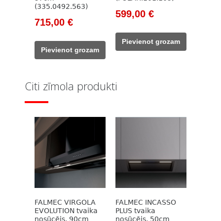
(335.0492.563)
Original
Current
599,00
€
Original
Current
715,00
€
price
price
price
price
was:
is:
Pievienot grozam
was:
is:
961,00 €.
599,00 €.
Pievienot grozam
1
715,00 €.
025,00 €.
Citi zīmola produkti
FALMEC VIRGOLA
FALMEC INCASSO
EVOLUTION tvaika
PLUS tvaika
nosūcējs, 90cm
nosūcējs, 50cm