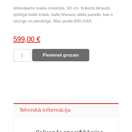
Iebūvējams tvaika nosūcējs, 50 cm. Krāsots tērauds
spīdīgā baltā krāsā, balts Murano stikla panelis, kas ir
izturīgs un pievilcīgs. Max jauda 800 m3/h.
Original
Current
599,00
€
price
price
FALMEC
Pievienot grozam
was:
is:
INCASSO
918,00 €.
599,00 €.
Murano
tvaika
nosūcējs,
50cm
(INCASSO.115.401)
quantity
Tehniskā informācija