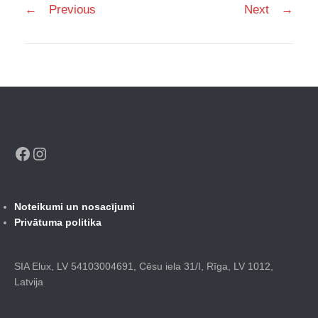
←
Previous
Next
→
navigation
Facebook
Instagram
Noteikumi un nosacījumi
Privātuma politika
SIA Elux, LV 54103004691, Cēsu iela 31/I, Rīga, LV 1012,
Latvija