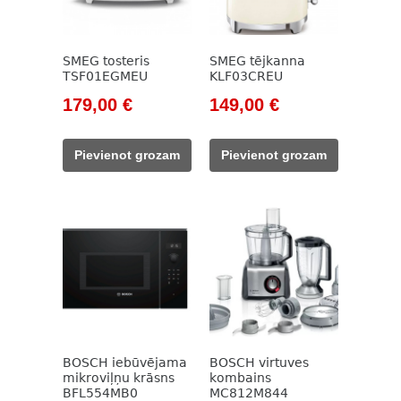
SMEG tosteris
SMEG tējkanna
TSF01EGMEU
KLF03CREU
Original
Current
Original
Current
179,00
€
149,00
€
price
price
price
price
was:
is:
was:
is:
Pievienot grozam
Pievienot grozam
205,00 €.
179,00 €.
171,00 €.
149,00 €.
BOSCH iebūvējama
BOSCH virtuves
mikroviļņu krāsns
kombains
BFL554MB0
MC812M844