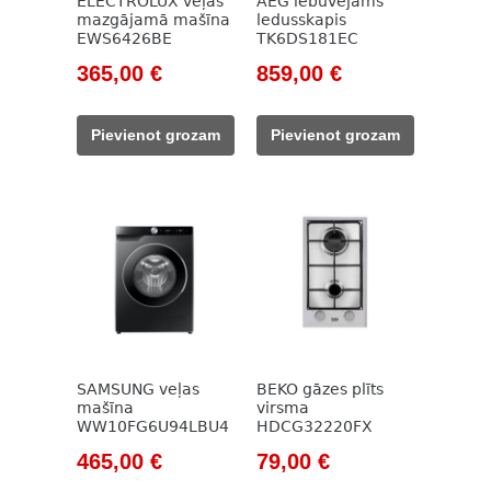
ELECTROLUX veļas
AEG iebūvējams
mazgājamā mašīna
ledusskapis
EWS6426BE
TK6DS181EC
Original
Current
Original
Current
365,00
€
859,00
€
price
price
price
price
was:
is:
was:
is:
Pievienot grozam
Pievienot grozam
471,00 €.
365,00 €.
1
859,00 €.
151,00 €.
SAMSUNG veļas
BEKO gāzes plīts
mašīna
virsma
WW10FG6U94LBU4
HDCG32220FX
Original
Current
Original
Current
465,00
€
79,00
€
price
price
price
price