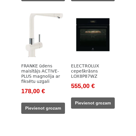
FRANKE ūdens
ELECTROLUX
maisītājs ACTIVE-
cepeškrāsns
PLUS magnolija ar
LOX8P87WZ
fiksētu uzgali
Original
Current
555,00
€
Original
Current
178,00
€
price
price
price
price
was:
is:
Pievienot grozam
was:
is:
709,00 €.
555,00 €.
Pievienot grozam
237,00 €.
178,00 €.