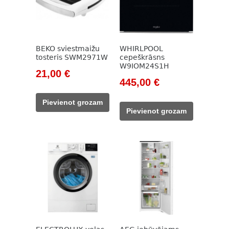
BEKO sviestmaižu
WHIRLPOOL
tosteris SWM2971W
cepeškrāsns
W9IOM24S1H
Original
Current
21,00
€
Original
Current
445,00
€
price
price
price
price
was:
is:
Pievienot grozam
was:
is:
785,00 €.
21,00 €.
Pievienot grozam
559,00 €.
445,00 €.