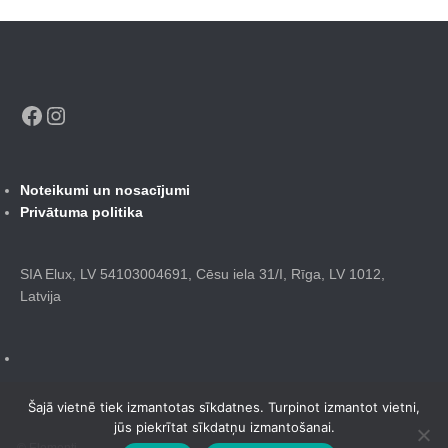
Facebook
Instagram
Noteikumi un nosacījumi
Privātuma politika
SIA Elux, LV 54103004691, Cēsu iela 31/I, Rīga, LV 1012,
Latvija
Šajā vietnē tiek izmantotas sīkdatnes. Turpinot izmantot vietni,
jūs piekrītat sīkdatņu izmantošanai.
© Elementi