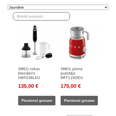
SMEG rokas
SMEG piena
blenderis
putotājs
HBF03BLEU
MFF11RDEU
Original
Current
Original
Current
135,00
€
175,00
€
price
price
price
price
was:
is:
was:
is:
Pievienot grozam
Pievienot grozam
154,00 €.
135,00 €.
212,00 €.
175,00 €.