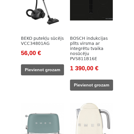
BEKO putekļu sūcējs
BOSCH indukcijas
VCC34801AG
plīts virsma ar
integrētu tvaika
Original
Current
56,00
€
nosūcēju
PVS811B16E
price
price
was:
is:
Original
Current
1 390,00
€
Pievienot grozam
785,00 €.
56,00 €.
price
price
was:
is:
Pievienot grozam
1
1
844,00 €.
390,00 €.