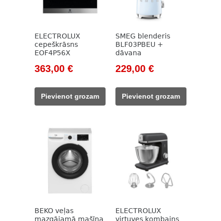
ELECTROLUX
SMEG blenderis
cepeškrāsns
BLF03PBEU +
EOF4P56X
dāvana
Original
Current
Original
Current
363,00
€
229,00
€
price
price
price
price
was:
is:
was:
is:
Pievienot grozam
Pievienot grozam
522,00 €.
363,00 €.
262,00 €.
229,00 €.
BEKO veļas
ELECTROLUX
mazgājamā mašīna
virtuves kombains