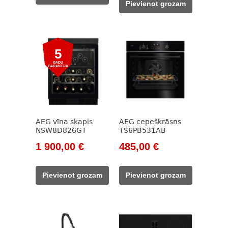
1
904,00 €.
Pievienot grozam
1
779,00 €.
400,00 €.
050,00 €.
5
GADU
GARANTIJA
AEG vīna skapis
AEG cepeškrāsns
NSW8D826GT
TS6PB531AB
Original
Current
Original
Current
1 900,00
€
485,00
€
price
price
price
price
was:
is:
was:
is:
Pievienot grozam
Pievienot grozam
2
1
697,00 €.
485,00 €.
301,00 €.
900,00 €.