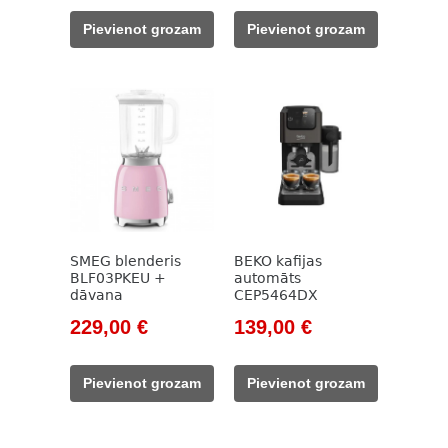
was:
is:
was:
is:
Pievienot grozam
Pievienot grozam
658,00 €.
465,00 €.
890,00 €.
79,00 €.
SMEG blenderis
BEKO kafijas
BLF03PKEU +
automāts
dāvana
CEP5464DX
Original
Current
Original
Current
229,00
€
139,00
€
price
price
price
price
was:
is:
was:
is:
Pievienot grozam
Pievienot grozam
262,00 €.
229,00 €.
785,00 €.
139,00 €.