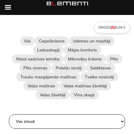
GROZS
(0)
0,00 €
Visi
Cepeškrāsnis
Izlietnes un masītāji
Ledusskapji
Mājas komforts
Mazā sadzīves tehnika
Mikroviļņu krāsnis
Plīts
Plīts virsmas
Putekļu sūcēji
Saldētavas
Trauku mazgājamās mašīnas
Tvaika nosūcēji
Veļas mašīnas
Veļas mašīnas-žāvētāji
Veļas žāvētāji
Vīna skapji