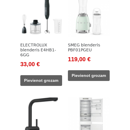
ELECTROLUX
SMEG blenderis
blenderis E4HB1-
PBF01PGEU
6GG
Original
Current
119,00
€
Original
Current
33,00
€
price
price
price
price
was:
is:
Pievienot grozam
was:
is:
138,00 €.
119,00 €.
Pievienot grozam
63,00 €.
33,00 €.