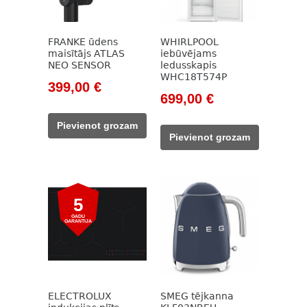
FRANKE ūdens
WHIRLPOOL
maisītājs ATLAS
iebūvējams
NEO SENSOR
ledusskapis
WHC18T574P
Original
Current
399,00
€
Original
Current
699,00
€
price
price
price
price
was:
is:
Pievienot grozam
was:
is:
558,00 €.
399,00 €.
Pievienot grozam
972,00 €.
699,00 €.
5
GADU
GARANTIJA
ELECTROLUX
SMEG tējkanna