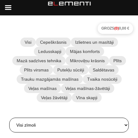
GROZS
(0)
0,00 €
Visi
Cepeškrāsnis
Izlietnes un masītāji
Ledusskapji
Mājas komforts
Mazā sadzīves tehnika
Mikroviļņu krāsnis
Plīts
Plīts virsmas
Putekļu sūcēji
Saldētavas
Trauku mazgājamās mašīnas
Tvaika nosūcēji
Veļas mašīnas
Veļas mašīnas-žāvētāji
Veļas žāvētāji
Vīna skapji