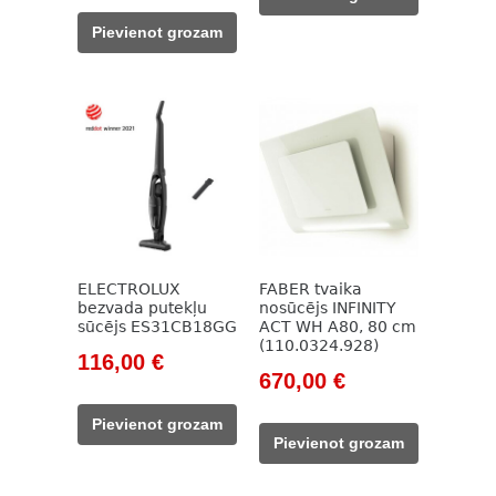
314,00 €.
218,00 €.
was:
is:
Pievienot grozam
338,00 €.
235,00 €.
ELECTROLUX
FABER tvaika
bezvada putekļu
nosūcējs INFINITY
sūcējs ES31CB18GG
ACT WH A80, 80 cm
(110.0324.928)
Original
Current
116,00
€
Original
Current
670,00
€
price
price
price
price
was:
is:
Pievienot grozam
was:
is:
232,00 €.
116,00 €.
Pievienot grozam
1
670,00 €.
119,00 €.