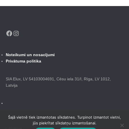
Facebook
Instagram
Noteikumi un nosacījumi
Privātuma politika
SIA Elux, LV 54103004691, Cēsu iela 31/I, Rīga, LV 1012,
Latvija
Šajā vietnē tiek izmantotas sīkdatnes. Turpinot izmantot vietni,
jūs piekrītat sīkdatņu izmantošanai.
© Elementi