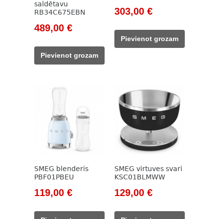
saldētavu
Original
Current
303,00
€
RB34C675EBN
price
price
Original
Current
489,00
€
was:
is:
price
price
Pievienot grozam
390,00 €.
303,00 €.
was:
is:
Pievienot grozam
689,00 €.
489,00 €.
SMEG blenderis
SMEG virtuves svari
PBF01PBEU
KSC01BLMWW
Original
Current
Original
Current
119,00
€
129,00
€
price
price
price
price
was:
is:
was:
is: