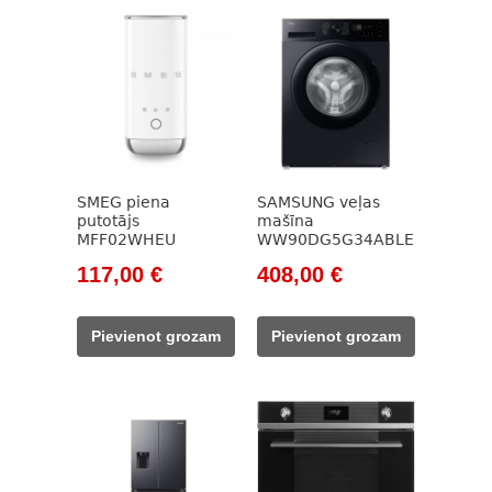
SMEG piena
SAMSUNG veļas
putotājs
mašīna
MFF02WHEU
WW90DG5G34ABLE
Original
Current
Original
Current
117,00
€
408,00
€
price
price
price
price
was:
is:
was:
is:
Pievienot grozam
Pievienot grozam
133,00 €.
117,00 €.
596,00 €.
408,00 €.