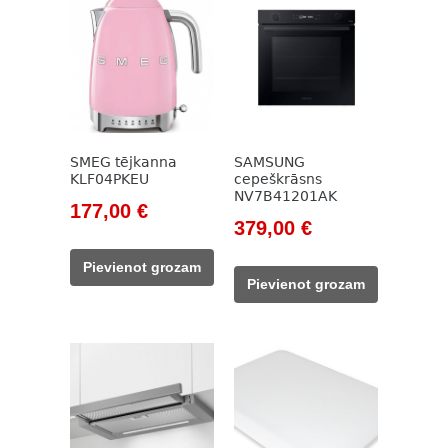
SMEG tējkanna
SAMSUNG
KLF04PKEU
cepeškrāsns
NV7B41201AK
Original
Current
177,00
€
Original
Current
379,00
€
price
price
price
price
was:
is:
Pievienot grozam
was:
is:
203,00 €.
177,00 €.
Pievienot grozam
437,00 €.
379,00 €.