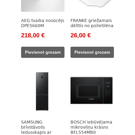
AEG tvaika nosūcējs
FRANKE griežamais
DPE5660M
dēlītis no polietilēna
Original
Current
Original
Current
218,00
€
26,00
€
price
price
price
price
was:
is:
was:
is:
Pievienot grozam
Pievienot grozam
314,00 €.
218,00 €.
35,00 €.
26,00 €.
SAMSUNG
BOSCH iebūvējama
brīvstāvošs
mikroviļņu krāsns
ledusskapis ar
BFL554MB0