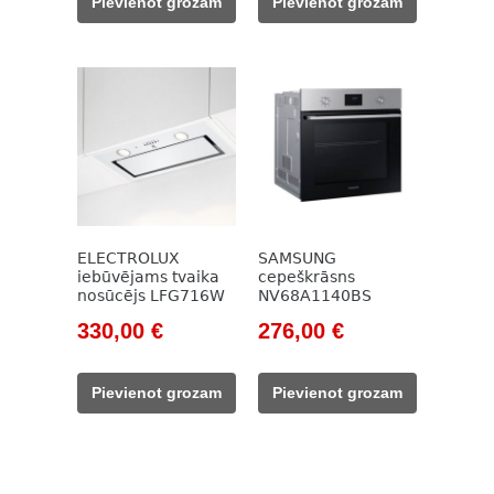
Pievienot grozam
Pievienot grozam
138,00 €.
119,00 €.
148,00 €.
129,00 €.
ELECTROLUX
SAMSUNG
iebūvējams tvaika
cepeškrāsns
nosūcējs LFG716W
NV68A1140BS
Original
Current
Original
Current
330,00
€
276,00
€
price
price
price
price
was:
is:
was:
is:
Pievienot grozam
Pievienot grozam
504,00 €.
330,00 €.
449,00 €.
276,00 €.