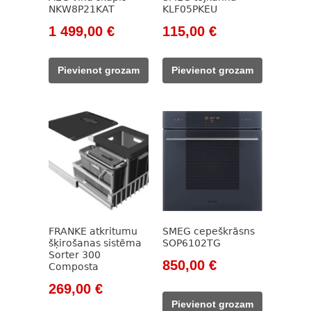
NKW8P21KAT
KLF05PKEU
Original
Current
Original
Current
1 499,00
€
115,00
€
price
price
price
price
was:
is:
was:
is:
Pievienot grozam
Pievienot grozam
1
1
131,00 €.
115,00 €.
658,00 €.
499,00 €.
FRANKE atkritumu
SMEG cepeškrāsns
šķirošanas sistēma
SOP6102TG
Sorter 300
Original
Current
850,00
€
Composta
price
price
Original
Current
269,00
€
was:
is:
price
price
Pievienot grozam