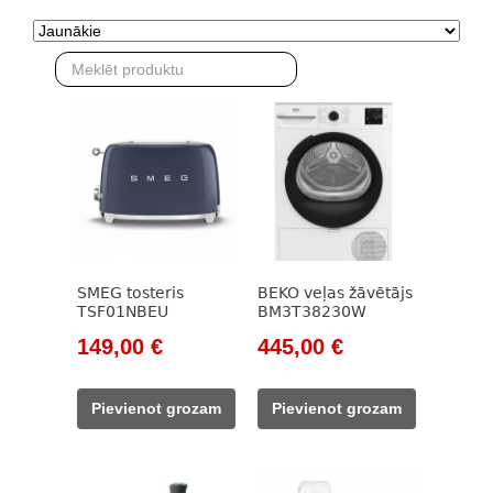
SMEG tosteris
BEKO veļas žāvētājs
TSF01NBEU
BM3T38230W
Original
Current
Original
Current
149,00
€
445,00
€
price
price
price
price
was:
is:
was:
is:
Pievienot grozam
Pievienot grozam
171,00 €.
149,00 €.
785,00 €.
445,00 €.