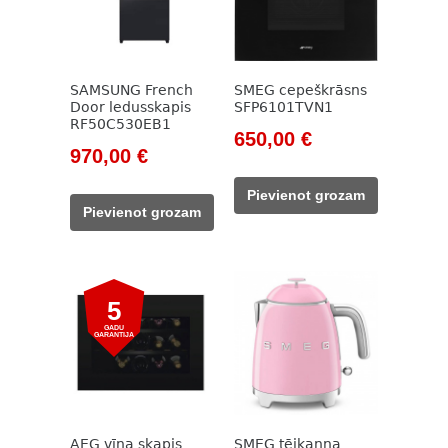
SAMSUNG French
SMEG cepeškrāsns
Door ledusskapis
SFP6101TVN1
RF50C530EB1
Original
Current
650,00
€
Original
Current
970,00
€
price
price
price
price
was:
is:
Pievienot grozam
was:
is:
1
650,00 €.
Pievienot grozam
1
970,00 €.
134,00 €.
294,00 €.
5
GADU
GARANTIJA
AEG vīna skapis
SMEG tējkanna