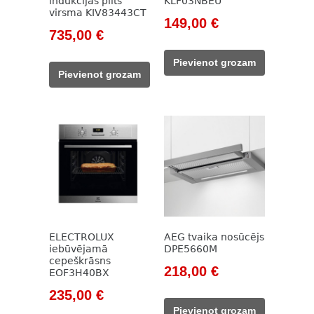
indukcijas plīts
KLF03NBEU
virsma KIV83443CT
Original
Current
149,00
€
Original
Current
735,00
€
price
price
price
price
was:
is:
Pievienot grozam
was:
is:
171,00 €.
149,00 €.
Pievienot grozam
963,00 €.
735,00 €.
ELECTROLUX
AEG tvaika nosūcējs
iebūvējamā
DPE5660M
cepeškrāsns
Original
Current
218,00
€
EOF3H40BX
price
price
Original
Current
235,00
€
was:
is:
price
price
Pievienot grozam