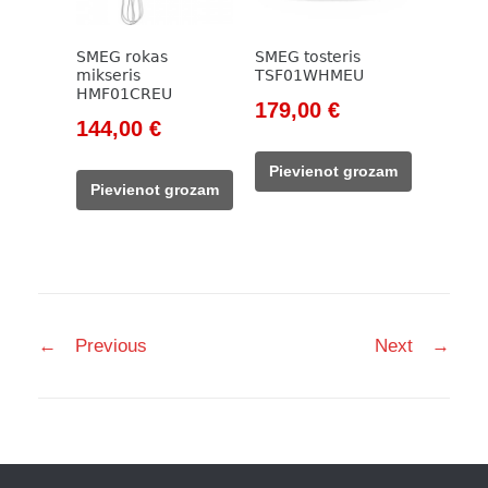
SMEG rokas
SMEG tosteris
mikseris
TSF01WHMEU
HMF01CREU
Original
Current
179,00
€
Original
Current
144,00
€
price
price
price
price
was:
is:
Pievienot grozam
was:
is:
205,00 €.
179,00 €.
Pievienot grozam
178,00 €.
144,00 €.
Post
←
Previous
Next
→
navigation