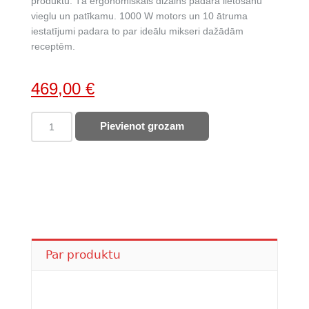
produktu. Tā ergonomiskais dizains padara lietošanu
vieglu un patīkamu. 1000 W motors un 10 ātruma
iestatījumi padara to par ideālu mikseri dažādām
receptēm.
Original
Current
469,00
€
price
price
SMEG
Pievienot grozam
was:
is:
mikseris
533,00 €.
469,00 €.
SMF05CREU
quantity
Par produktu