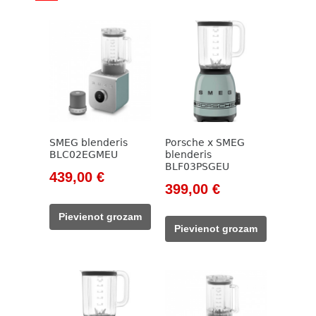
SMEG blenderis
Porsche x SMEG
BLC02EGMEU
blenderis
BLF03PSGEU
Original
Current
439,00
€
Original
Current
399,00
€
price
price
price
price
was:
is:
Pievienot grozam
was:
is:
499,00 €.
439,00 €.
Pievienot grozam
499,00 €.
399,00 €.