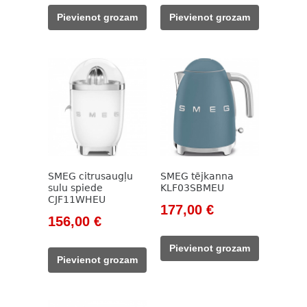
was:
is:
was:
is:
Pievienot grozam
Pievienot grozam
178,00 €.
156,00 €.
777,00 €.
659,00 €.
SMEG citrusaugļu
SMEG tējkanna
sulu spiede
KLF03SBMEU
CJF11WHEU
Original
Current
177,00
€
Original
Current
156,00
€
price
price
price
price
was:
is:
Pievienot grozam
was:
is:
203,00 €.
177,00 €.
Pievienot grozam
178,00 €.
156,00 €.