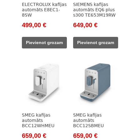
ELECTROLUX kafijas
SIEMENS kafijas
automāts E8EC1-
automāts EQ6 plus
8SW
s300 TE653M19RW
Original
Current
Original
Current
499,00
€
649,00
€
price
price
price
price
was:
is:
was:
is:
Pievienot grozam
Pievienot grozam
838,00 €.
499,00 €.
730,00 €.
649,00 €.
SMEG kafijas
SMEG kafijas
automāts
automāts
BCC12WHMEU
BCC12SBMEU
Original
Current
Original
Current
659,00
€
659,00
€