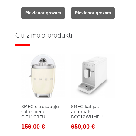
price
price
price
price
was:
is:
was:
is:
Pievienot grozam
Pievienot grozam
777,00 €.
659,00 €.
777,00 €.
659,00 €.
Citi zīmola produkti
SMEG citrusaugļu
SMEG kafijas
sulu spiede
automāts
CJF11CREU
BCC12WHMEU
Original
Current
Original
Current
156,00
€
659,00
€
price
price
price
price