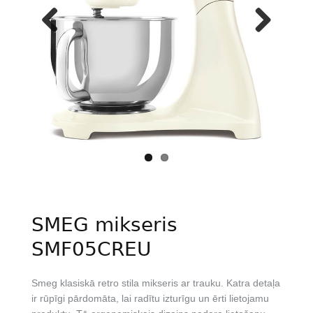
Previous
Next
SMEG mikseris
SMF05CREU
Smeg klasiskā retro stila mikseris ar trauku. Katra detaļa
ir rūpīgi pārdomāta, lai radītu izturīgu un ērti lietojamu