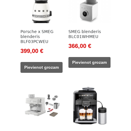
Porsche x SMEG
SMEG blenderis
blenderis
BLC01WHMEU
BLF03PCWEU
Original
Current
366,00
€
Original
Current
399,00
€
price
price
price
price
was:
is:
Pievienot grozam
was:
is:
416,00 €.
366,00 €.
Pievienot grozam
499,00 €.
399,00 €.