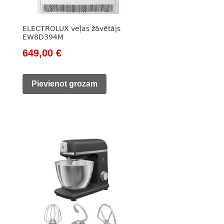
ELECTROLUX veļas žāvētājs
EW8D394M
Original
Current
649,00
€
price
price
was:
is:
Pievienot grozam
981,00 €.
649,00 €.