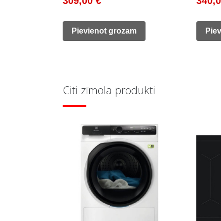
309,00
€
340,
price
price
price
was:
is:
was:
Pievienot grozam
Pie
594,00 €.
309,00 €.
480,0
Citi zīmola produkti