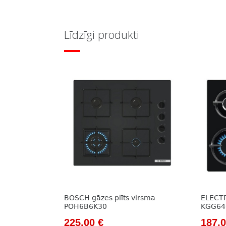
Līdzīgi produkti
BOSCH gāzes plīts virsma
ELECTR
POH6B6K30
KGG64
Original
Current
Origi
225,00
€
187,