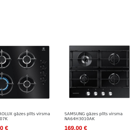
OLUX gāzes plīts virsma
SAMSUNG gāzes plīts virsma
07K
NA64H3010AK
nal
Current
Original
Current
00
€
169,00
€