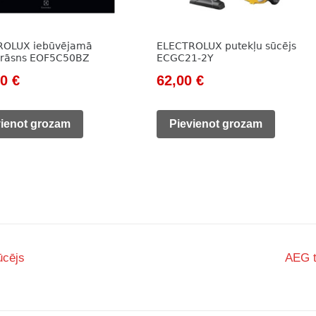
ROLUX iebūvējamā
ELECTROLUX putekļu sūcējs
krāsns EOF5C50BZ
ECGC21-2Y
nal
Current
Original
Current
00
€
62,00
€
price
price
price
is:
was:
is:
vienot grozam
Pievienot grozam
0 €.
297,00 €.
97,00 €.
62,00 €.
ūcējs
AEG 