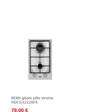
BEKO gāzes plīts virsma
HDCG32220FX
Original
Current
79,00
€