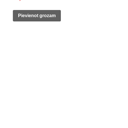
price
price
was:
is:
Pievienot grozam
890,00 €.
79,00 €.