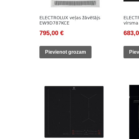
ELECTROLUX veļas žāvētājs
ELECTR
EW9D787KCE
virsma
Original
Current
Origi
795,00
€
683,
price
price
price
was:
is:
was:
Pievienot grozam
Pie
1
795,00 €.
983,0
147,00 €.