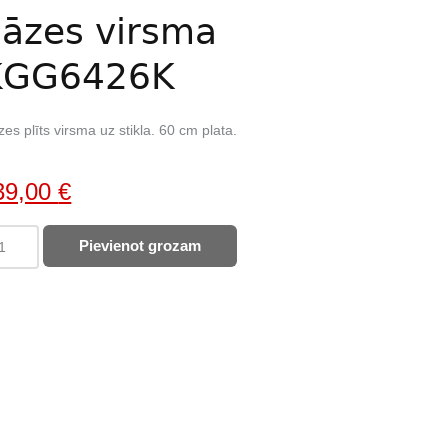
āzes virsma
KGG6426K
es plīts virsma uz stikla. 60 cm plata.
iginal
Current
39,00
€
ice
price
ECTROLUX
Pievienot grozam
as:
is:
zes
27,00 €.
239,00 €.
sma
G6426K
ntity