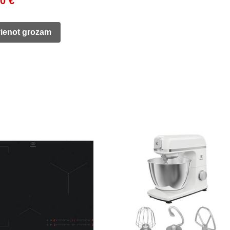
00
€
price
is:
vienot grozam
0 €.
340,00 €.