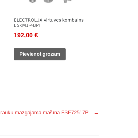
ELECTROLUX virtuves kombains
E5KM1-4BPT
Original
Current
192,00
€
price
price
was:
is:
Pievienot grozam
415,00 €.
192,00 €.
trauku mazgājamā mašīna FSE72517P
→