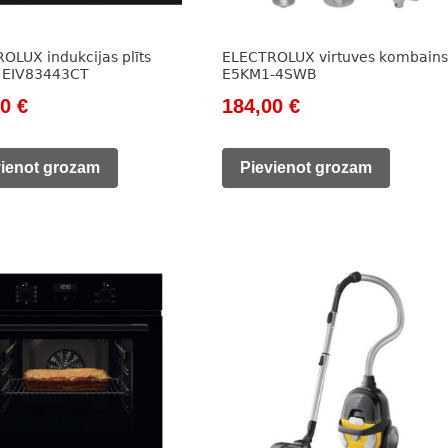
OLUX indukcijas plīts
ELECTROLUX virtuves kombains
 EIV83443CT
E5KM1-4SWB
nal
Current
Original
Current
00
€
184,00
€
price
price
price
is:
was:
is:
vienot grozam
Pievienot grozam
0 €.
683,00 €.
415,00 €.
184,00 €.