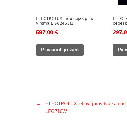
ELECTROLUX indukcijas plīts
ELECT
virsma EIS62453IZ
cepeš
Original
Current
Origi
597,00
€
297,
price
price
price
was:
is:
was:
Pievienot grozam
Pie
824,00 €.
597,00 €.
438,0
Post
←
ELECTROLUX iebūvējams tvaika nos
navigation
LFG716W