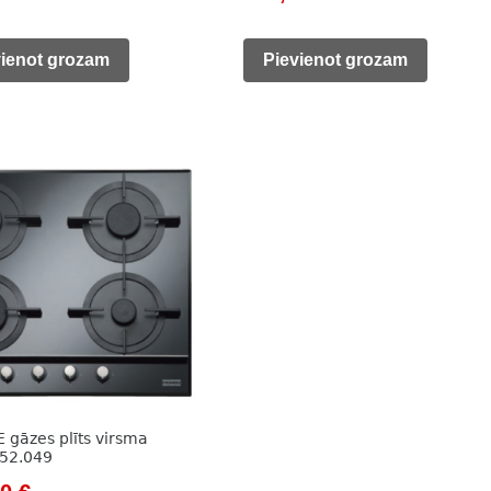
price
price
price
is:
was:
is:
vienot grozam
Pievienot grozam
0 €.
187,00 €.
229,00 €.
169,00 €.
 gāzes plīts virsma
52.049
nal
Current