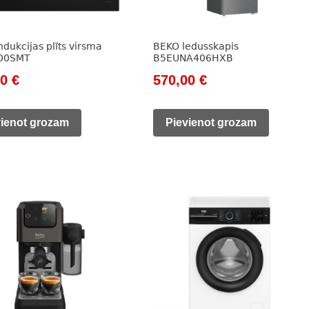
dukcijas plīts virsma
BEKO ledusskapis
400SMT
B5EUNA406HXB
nal
Current
Original
Current
00
€
570,00
€
price
price
price
is:
was:
is:
vienot grozam
Pievienot grozam
0 €.
202,00 €.
785,00 €.
570,00 €.