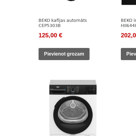
BEKO kafijas automāts
BEKO in
CEP5303B
HII64
Original
Current
Origi
125,00
€
202,
price
price
price
was:
is:
was:
Pievienot grozam
Pie
785,00 €.
125,00 €.
890,0