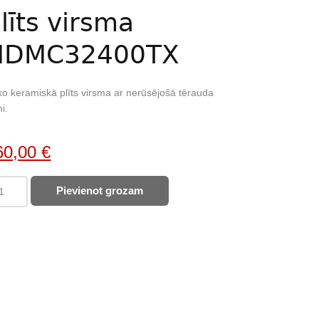
līts virsma
HDMC32400TX
o keramiskā plīts virsma ar nerūsējošā tērauda
i.
iginal
Current
60,00
€
ice
price
KO
Pievienot grozam
as:
is:
ramiskā
85,00 €.
260,00 €.
s
sma
MC32400TX
ntity