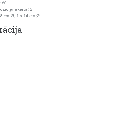
0 W
zīciju skaits:
2
18 cm Ø, 1 x 14 cm Ø
kācija