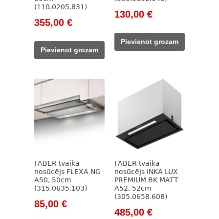
(110.0205.831)
Original
Current
130,00
€
Original
Current
355,00
€
price
price
price
price
was:
is:
Pievienot grozam
was:
is:
185,00 €.
130,00 €.
Pievienot grozam
590,00 €.
355,00 €.
FABER tvaika
FABER tvaika
nosūcējs FLEXA NG
nosūcējs INKA LUX
A50, 50cm
PREMIUM BK MATT
(315.0635.103)
A52, 52cm
(305.0658.608)
Original
Current
85,00
€
Original
Current
485,00
€
price
price