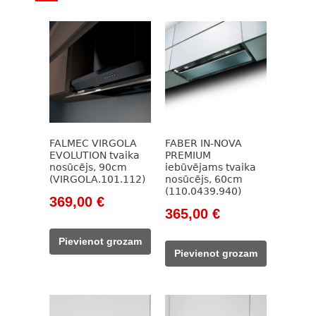
FALMEC VIRGOLA
FABER IN-NOVA
EVOLUTION tvaika
PREMIUM
nosūcējs, 90cm
iebūvējams tvaika
(VIRGOLA.101.112)
nosūcējs, 60cm
(110.0439.940)
Original
Current
369,00
€
Original
Current
365,00
€
price
price
price
price
was:
is:
Pievienot grozam
was:
is:
647,00 €.
369,00 €.
Pievienot grozam
529,00 €.
365,00 €.