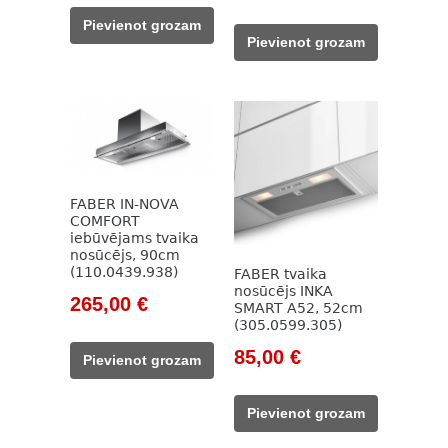
price
price
was:
is:
Pievienot grozam
was:
is:
121,00 €.
85,00 €.
Pievienot grozam
714,00 €.
485,00 €.
FABER IN-NOVA
COMFORT
iebūvējams tvaika
nosūcējs, 90cm
(110.0439.938)
FABER tvaika
nosūcējs INKA
Original
Current
265,00
€
SMART A52, 52cm
price
price
(305.0599.305)
was:
is:
Original
Current
85,00
€
Pievienot grozam
422,00 €.
265,00 €.
price
price
was:
is:
Pievienot grozam
205,00 €.
85,00 €.