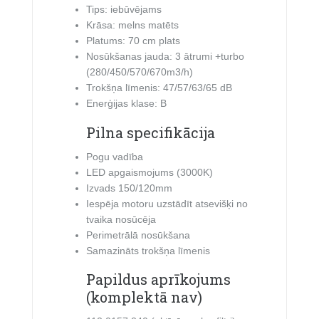
Tips: iebūvējams
Krāsa: melns matēts
Platums: 70 cm plats
Nosūkšanas jauda: 3 ātrumi +turbo
(280/450/570/670m3/h)
Trokšņa līmenis: 47/57/63/65 dB
Enerģijas klase: B
Pilna specifikācija
Pogu vadība
LED apgaismojums (3000K)
Izvads 150/120mm
Iespēja motoru uzstādīt atsevišķi no
tvaika nosūcēja
Perimetrālā nosūkšana
Samazināts trokšņa līmenis
Papildus aprīkojums
(komplektā nav)