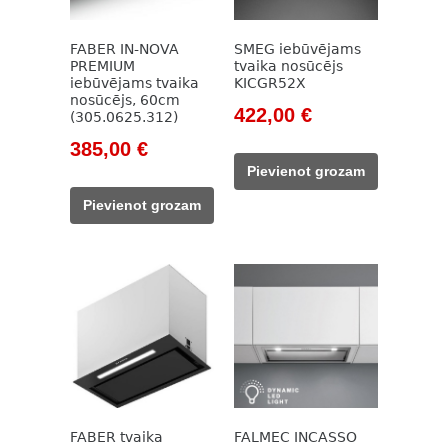
FABER IN-NOVA
SMEG iebūvējams
PREMIUM
tvaika nosūcējs
iebūvējams tvaika
KICGR52X
nosūcējs, 60cm
Original
Current
422,00
€
(305.0625.312)
price
price
Original
Current
385,00
€
was:
is:
price
price
Pievienot grozam
617,00 €.
422,00 €.
was:
is:
Pievienot grozam
558,00 €.
385,00 €.
FABER tvaika
FALMEC INCASSO