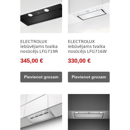
ELECTROLUX
ELECTROLUX
iebūvējams tvaika
iebūvējams tvaika
nosūcējs LFG719R
nosūcējs LFG716W
Original
Current
Original
Current
345,00
€
330,00
€
price
price
price
price
was:
is:
was:
is:
Pievienot grozam
Pievienot grozam
473,00 €.
345,00 €.
504,00 €.
330,00 €.