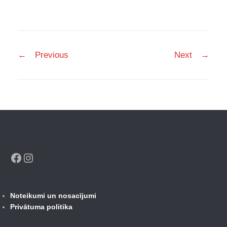
Post
←
Previous
Next
→
navigation
Facebook
Instagram
Noteikumi un nosacījumi
Privātuma politika