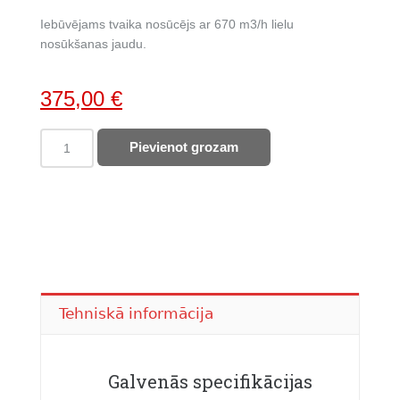
Iebūvējams tvaika nosūcējs ar 670 m3/h lielu
nosūkšanas jaudu.
Original
Current
375,00
€
price
price
FABER
Pievienot grozam
was:
is:
tvaika
507,00 €.
375,00 €.
nosūcējs
INKA
LUX
EVO
BK
MATT
A70,
Tehniskā informācija
70cm
(305.0665.356)
quantity
Galvenās specifikācijas