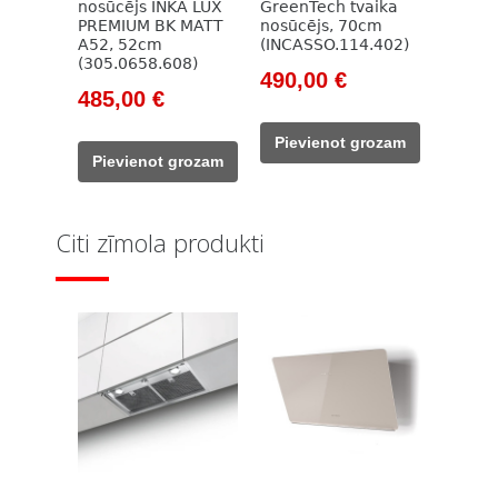
nosūcējs INKA LUX
GreenTech tvaika
PREMIUM BK MATT
nosūcējs, 70cm
A52, 52cm
(INCASSO.114.402)
(305.0658.608)
Original
Current
490,00
€
Original
Current
485,00
€
price
price
price
price
was:
is:
Pievienot grozam
was:
is:
817,00 €.
490,00 €.
Pievienot grozam
714,00 €.
485,00 €.
Citi zīmola produkti