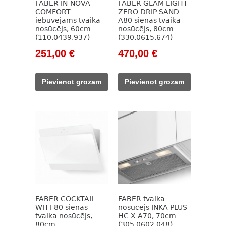
FABER IN-NOVA
FABER GLAM LIGHT
COMFORT
ZERO DRIP SAND
iebūvējams tvaika
A80 sienas tvaika
nosūcējs, 60cm
nosūcējs, 80cm
(110.0439.937)
(330.0615.674)
Original
Current
Original
Current
251,00
€
470,00
€
price
price
price
price
was:
is:
was:
is:
Pievienot grozam
Pievienot grozam
529,00 €.
251,00 €.
620,00 €.
470,00 €.
FABER COCKTAIL
FABER tvaika
WH F80 sienas
nosūcējs INKA PLUS
tvaika nosūcējs,
HC X A70, 70cm
80cm
(305.0602.048)