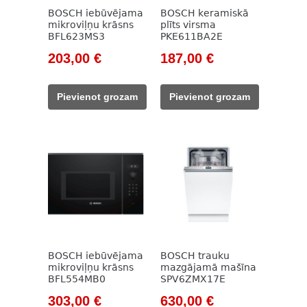
BOSCH iebūvējama
BOSCH keramiskā
mikroviļņu krāsns
plīts virsma
BFL623MS3
PKE611BA2E
Original
Current
Original
Current
203,00
€
187,00
€
price
price
price
price
was:
is:
was:
is:
Pievienot grozam
Pievienot grozam
263,00 €.
203,00 €.
261,00 €.
187,00 €.
BOSCH iebūvējama
BOSCH trauku
mikroviļņu krāsns
mazgājamā mašīna
BFL554MB0
SPV6ZMX17E
Original
Current
Original
Current
303,00
€
630,00
€