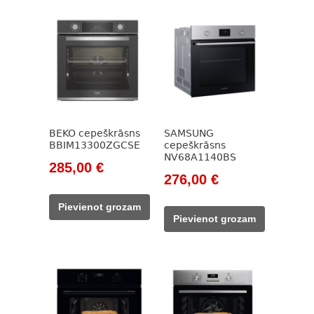
BEKO cepeškrāsns
SAMSUNG
BBIM13300ZGCSE
cepeškrāsns
NV68A1140BS
Original
Current
285,00
€
Original
Current
276,00
€
price
price
price
price
was:
is:
Pievienot grozam
was:
is:
785,00 €.
285,00 €.
Pievienot grozam
449,00 €.
276,00 €.