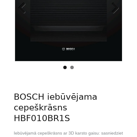
Previous
Next
BOSCH iebūvējama
cepeškrāsns
HBF010BR1S
Iebūvējamā cepeškrāsns ar 3D karsto gaisu: sasniedziet