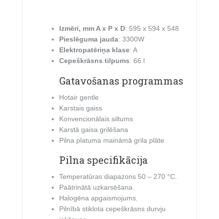
Izmēri, mm A x P x D
: 595 x 594 x 548
Pieslēguma jauda
: 3300W
Elektropatēriņa klase
: A
Cepeškrāsns tilpums
: 66 l
Gatavošanas programmas
Hotair gentle
Karstais gaiss
Konvencionālais siltums
Karstā gaisa grilēšana
Pilna platuma maināmā grila plāte
Pilna specifikācija
Temperatūras diapazons 50 – 270 °C.
Paātrinātā uzkarsēšana.
Halogēna apgaismojums.
Pilnībā stiklota cepeškrāsns durvju