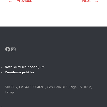
←
Previous
Next
→
navigation
Facebook
Instagram
Noteikumi un nosacījumi
Privātuma politika
SIA Elux, LV 54103004691, Cēsu iela 31/I, Rīga, LV 1012,
Latvija