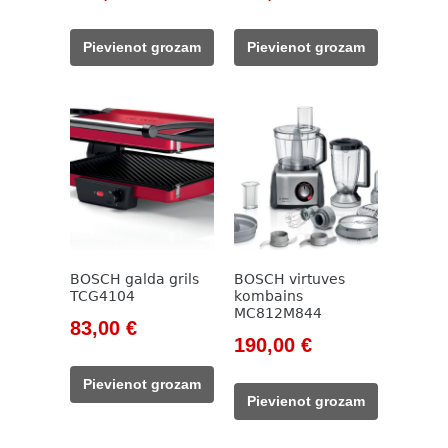
price
price
price
price
was:
is:
was:
is:
Pievienot grozam
Pievienot grozam
390,00 €.
303,00 €.
833,00 €.
630,00 €.
BOSCH galda grils
BOSCH virtuves
TCG4104
kombains
MC812M844
Original
Current
83,00
€
Original
Current
190,00
€
price
price
price
price
was:
is:
Pievienot grozam
was:
is:
111,00 €.
83,00 €.
Pievienot grozam
257,00 €.
190,00 €.