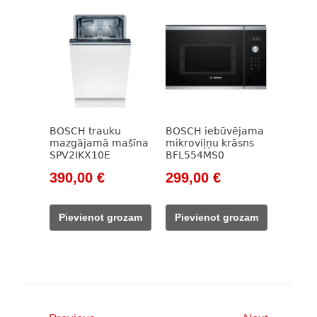
BOSCH trauku
BOSCH iebūvējama
mazgājamā mašīna
mikroviļņu krāsns
SPV2IKX10E
BFL554MS0
Original
Current
Original
Current
390,00
€
299,00
€
price
price
price
price
was:
is:
was:
is:
Pievienot grozam
Pievienot grozam
510,00 €.
390,00 €.
390,00 €.
299,00 €.
Post