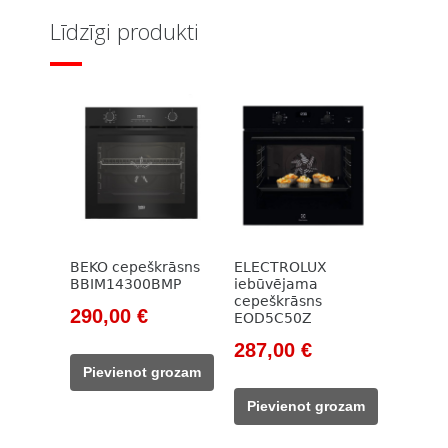
Līdzīgi produkti
BEKO cepeškrāsns
ELECTROLUX
BBIM14300BMP
iebūvējama
cepeškrāsns
Original
Current
290,00
€
EOD5C50Z
price
price
Original
Current
287,00
€
was:
is:
price
price
Pievienot grozam
785,00 €.
290,00 €.
was:
is:
Pievienot grozam
414,00 €.
287,00 €.