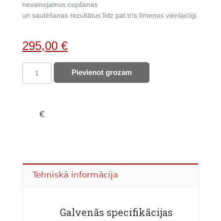
nevainojamus cepšanas
un sautēšanas rezultātus līdz pat trīs līmeņos vienlaicīgi.
Original
Current
295,00
€
price
price
BOSCH
Pievienot grozam
was:
is:
iebūvējama
421,00 €.
295,00 €.
cepeškrāsns
HBF010BR1S
quantity
€
Tehniskā informācija
Galvenās specifikācijas