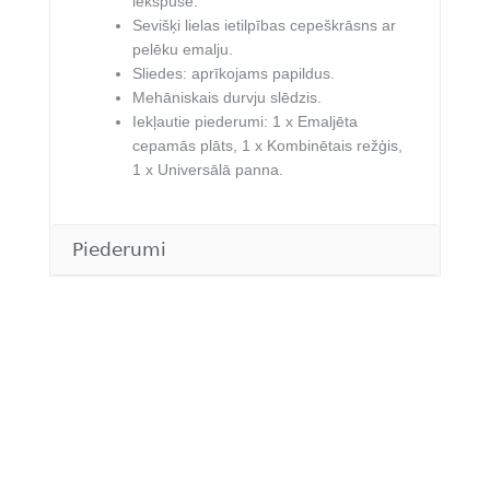
iekšpuse.
Sevišķi lielas ietilpības cepeškrāsns ar
pelēku emalju.
Sliedes: aprīkojams papildus.
Mehāniskais durvju slēdzis.
Iekļautie piederumi:
1 x Emaljēta
cepamās plāts, 1 x Kombinētais režģis,
1 x Universālā panna.
Piederumi