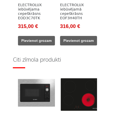
ELECTROLUX
ELECTROLUX
iebūvējama
iebūvējamā
cepeškrāsns
cepeškrāsns
EOD3C70TK
EOF3H40TH
Original
Current
Original
Current
315,00
€
316,00
€
price
price
price
price
was:
is:
was:
is:
Pievienot grozam
Pievienot grozam
515,00 €.
315,00 €.
432,00 €.
316,00 €.
Citi zīmola produkti