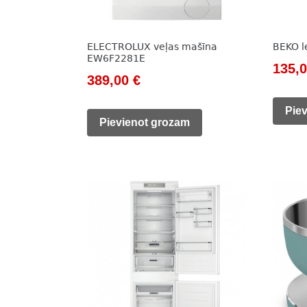
ELECTROLUX veļas mašīna
BEKO l
EW6F2281E
Origi
135,
Original
Current
389,00
€
price
price
price
was:
Pie
was:
is:
Pievienot grozam
785,0
560,00 €.
389,00 €.