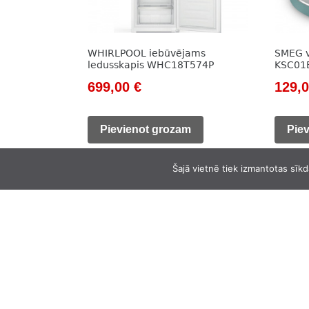
WHIRLPOOL iebūvējams
SMEG v
ledusskapis WHC18T574P
KSC0
Original
Current
Origi
699,00
€
129,
price
price
price
was:
is:
was:
Pievienot grozam
Pie
972,00 €.
699,00 €.
148,0
Šajā vietnē tiek izmantotas sīkd