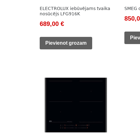
ELECTROLUX iebūvējams tvaika
SMEG 
nosūcējs LFG916K
Origi
850,
Original
Current
689,00
€
price
price
price
was:
Pie
was:
is:
Pievienot grozam
1
981,00 €.
689,00 €.
400,0