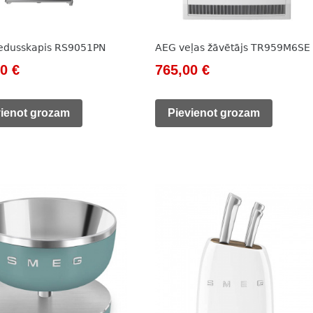
edusskapis RS9051PN
AEG veļas žāvētājs TR959M6SE
nal
Current
Original
Current
00
€
765,00
€
price
price
price
is:
was:
is:
vienot grozam
Pievienot grozam
0 €.
135,00 €.
1
765,00 €.
166,00 €.