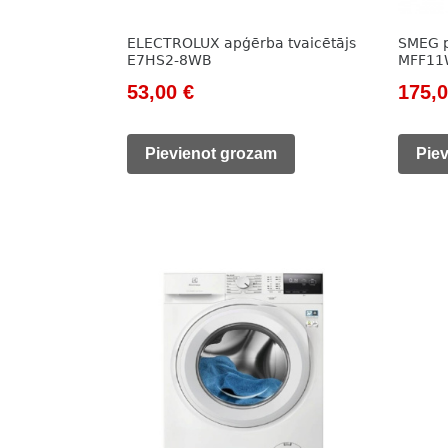
ELECTROLUX apģērba tvaicētājs
SMEG p
E7HS2-8WB
MFF1
Original
Current
Origi
53,00
€
175,
price
price
price
was:
is:
was:
Pievienot grozam
Pie
76,00 €.
53,00 €.
212,0