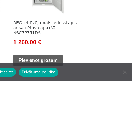
AEG iebūvējamais ledusskapis
ar saldētavu apakšā
NSC7P751DS
Original
Current
1 260,00
€
price
price
was:
is:
Pievienot grozam
1
1
ieņemt
Privātuma politika
533,00 €.
260,00 €.