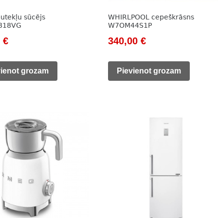
utekļu sūcējs
WHIRLPOOL cepeškrāsns
818VG
W7OM44S1P
nal
Current
Original
Current
0
€
340,00
€
price
price
price
is:
was:
is:
vienot grozam
Pievienot grozam
0 €.
99,00 €.
500,00 €.
340,00 €.