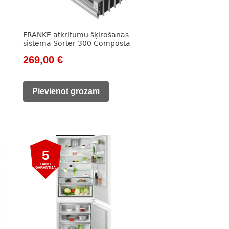
FRANKE atkritumu šķirošanas
sistēma Sorter 300 Composta
Original
Current
269,00
€
price
price
was:
is:
Pievienot grozam
358,00 €.
269,00 €.
5
GADU
GARANTIJA