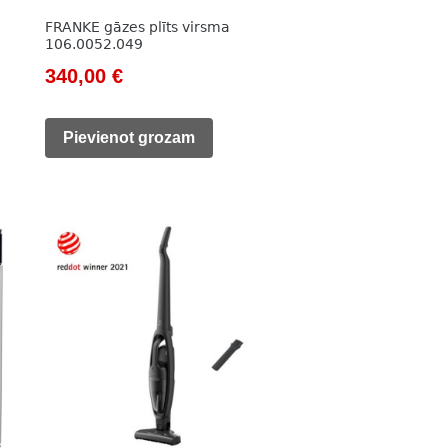
FRANKE gāzes plīts virsma
106.0052.049
Original
Current
340,00
€
price
price
was:
is:
Pievienot grozam
480,00 €.
340,00 €.