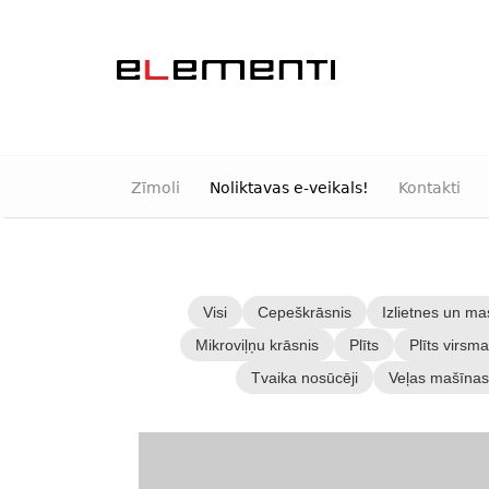
Zīmoli
Noliktavas e-veikals!
Kontakti
Visi
Cepeškrāsnis
Izlietnes un mas
Mikroviļņu krāsnis
Plīts
Plīts virsm
Tvaika nosūcēji
Veļas mašīnas