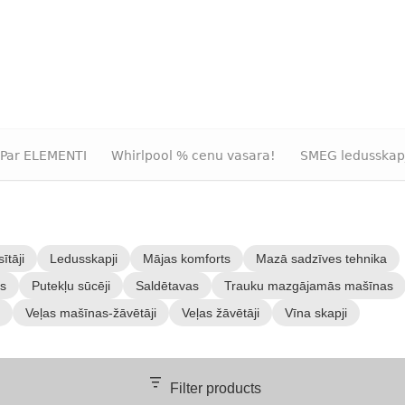
Par ELEMENTI
Whirlpool % cenu vasara!
SMEG ledusskap
ītāji
Ledusskapji
Mājas komforts
Mazā sadzīves tehnika
as
Putekļu sūcēji
Saldētavas
Trauku mazgājamās mašīnas
Veļas mašīnas-žāvētāji
Veļas žāvētāji
Vīna skapji
Filter products