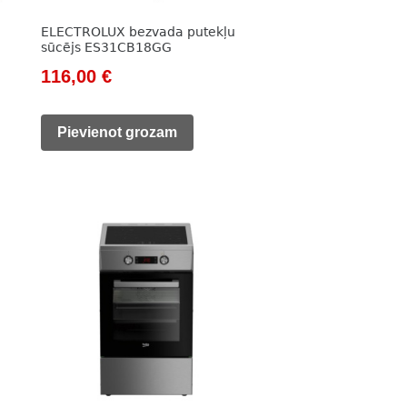
ELECTROLUX bezvada putekļu
sūcējs ES31CB18GG
Original
Current
116,00
€
price
price
was:
is:
Pievienot grozam
232,00 €.
116,00 €.