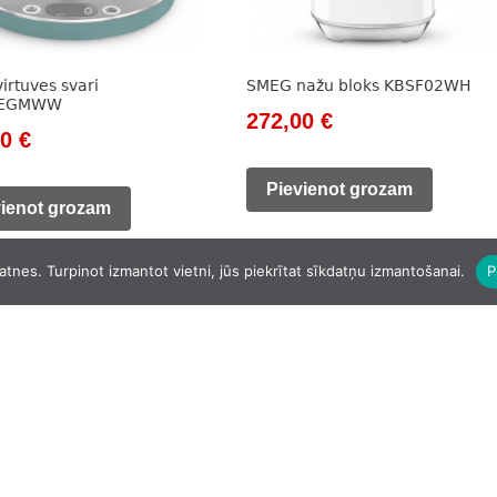
irtuves svari
SMEG nažu bloks KBSF02WH
1EGMWW
Original
Current
272,00
€
nal
Current
00
€
price
price
price
was:
is:
Pievienot grozam
is:
vienot grozam
320,00 €.
272,00 €.
0 €.
129,00 €.
atnes. Turpinot izmantot vietni, jūs piekrītat sīkdatņu izmantošanai.
P