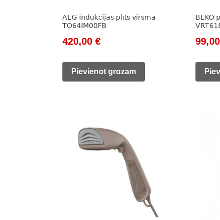
AEG indukcijas plīts virsma
BEKO p
TO64IM00FB
VRT61
Original
Current
Origi
420,00
€
99,0
price
price
price
was:
is:
was:
Pievienot grozam
Pie
611,00 €.
420,00 €.
785,0