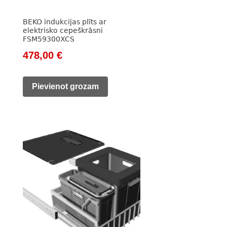
BEKO indukcijas plīts ar
elektrisko cepeškrāsni
FSM59300XCS
Original
Current
478,00
€
price
price
was:
is:
Pievienot grozam
890,00 €.
478,00 €.