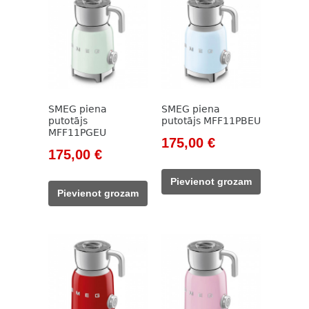
SMEG piena
SMEG piena
putotājs
putotājs MFF11PBEU
MFF11PGEU
Original
Current
175,00
€
Original
Current
175,00
€
price
price
price
price
was:
is:
Pievienot grozam
was:
is:
212,00 €.
175,00 €.
Pievienot grozam
212,00 €.
175,00 €.