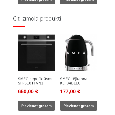
133,00 €.
117,00 €.
133,00 €.
117,00 €.
Citi zīmola produkti
SMEG cepeškrāsns
SMEG tējkanna
SFP6101TVN1
KLF04BLEU
Original
Current
Original
Current
650,00
€
177,00
€
price
price
price
price
was:
is:
was:
is:
Pievienot grozam
Pievienot grozam
1
650,00 €.
203,00 €.
177,00 €.