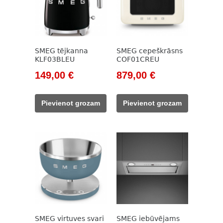
SMEG tējkanna
SMEG cepeškrāsns
KLF03BLEU
COF01CREU
Original
Current
Original
Current
149,00
€
879,00
€
price
price
price
price
was:
is:
was:
is:
Pievienot grozam
Pievienot grozam
171,00 €.
149,00 €.
999,00 €.
879,00 €.
SMEG virtuves svari
SMEG iebūvējams