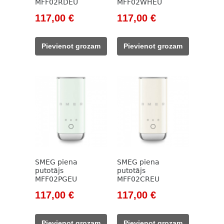
MFF02RDEU
MFF02WHEU
Original
Current
Original
Current
117,00
€
117,00
€
price
price
price
price
was:
is:
was:
is:
Pievienot grozam
Pievienot grozam
133,00 €.
117,00 €.
133,00 €.
117,00 €.
SMEG piena
SMEG piena
putotājs
putotājs
MFF02PGEU
MFF02CREU
Original
Current
Original
Current
117,00
€
117,00
€
price
price
price
price
was:
is:
was:
is:
Pievienot grozam
Pievienot grozam