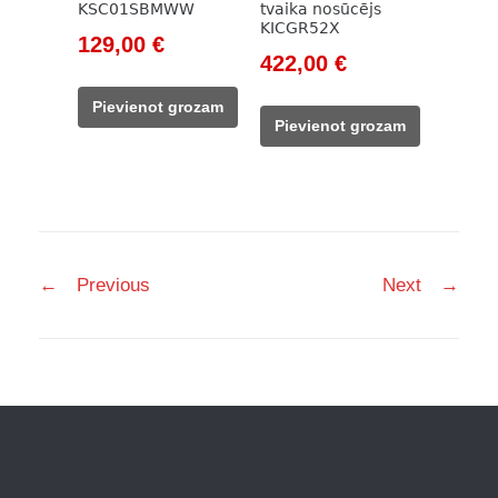
KSC01SBMWW
tvaika nosūcējs
KICGR52X
Original
Current
129,00
€
Original
Current
422,00
€
price
price
price
price
was:
is:
Pievienot grozam
was:
is:
148,00 €.
129,00 €.
Pievienot grozam
617,00 €.
422,00 €.
Post
←
Previous
Next
→
navigation
Facebook
Instagram