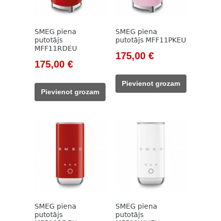
SMEG piena
SMEG piena
putotājs
putotājs MFF11PKEU
MFF11RDEU
Original
Current
175,00
€
Original
Current
175,00
€
price
price
price
price
was:
is:
Pievienot grozam
was:
is:
212,00 €.
175,00 €.
Pievienot grozam
212,00 €.
175,00 €.
SMEG piena
SMEG piena
putotājs
putotājs