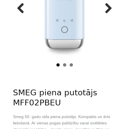
Previous
Next
SMEG piena putotājs
MFF02PBEU
Smeg 50. gadu stila piena putotājs. Kompakts un ērts
lietošanā. Ar vienas pogas palīdzību varat izvēlēties