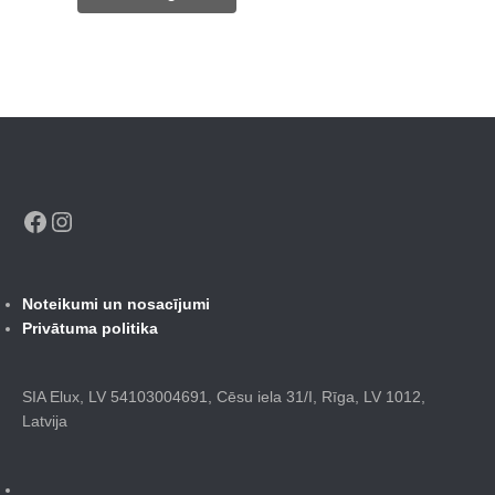
785,00 €.
510,00 €.
Facebook
Instagram
Noteikumi un nosacījumi
Privātuma politika
SIA Elux, LV 54103004691, Cēsu iela 31/I, Rīga, LV 1012,
Latvija