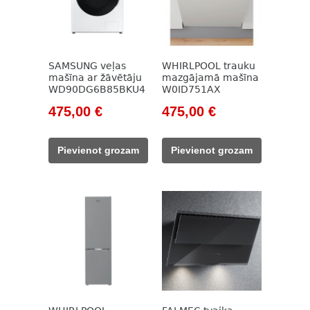
SAMSUNG veļas
WHIRLPOOL trauku
mašīna ar žāvētāju
mazgājamā mašīna
WD90DG6B85BKU4
W0ID751AX
Original
Current
Original
Current
475,00
€
475,00
€
price
price
price
price
was:
is:
was:
is:
Pievienot grozam
Pievienot grozam
712,00 €.
475,00 €.
562,00 €.
475,00 €.