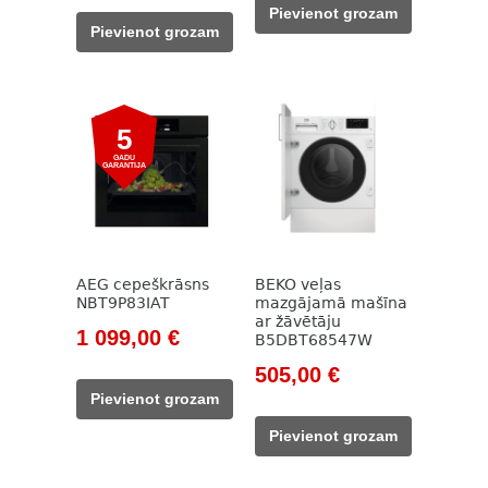
was:
is:
Pievienot grozam
was:
is:
524,00 €.
389,00 €.
Pievienot grozam
70,00 €.
33,00 €.
5
GADU
GARANTIJA
AEG cepeškrāsns
BEKO veļas
NBT9P83IAT
mazgājamā mašīna
ar žāvētāju
Original
Current
1 099,00
€
B5DBT68547W
price
price
Original
Current
505,00
€
was:
is:
price
price
Pievienot grozam
1
1
was:
is:
Pievienot grozam
315,00 €.
099,00 €.
785,00 €.
505,00 €.