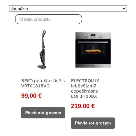
BEKO putekļu sūcējs
ELECTROLUX
VRT61818VG
iebūvējamā
cepeškrāsns
Original
Current
99,00
€
EOF3H00BX
price
price
Original
Current
219,00
€
was:
is:
price
price
Pievienot grozam
785,00 €.
99,00 €.
was:
is:
Pievienot grozam
318,00 €.
219,00 €.