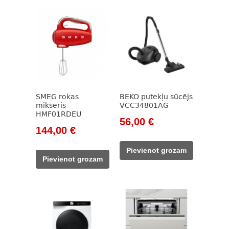
SMEG rokas
BEKO putekļu sūcējs
mikseris
VCC34801AG
HMF01RDEU
Original
Current
56,00
€
Original
Current
144,00
€
price
price
price
price
was:
is:
Pievienot grozam
was:
is:
785,00 €.
56,00 €.
Pievienot grozam
165,00 €.
144,00 €.