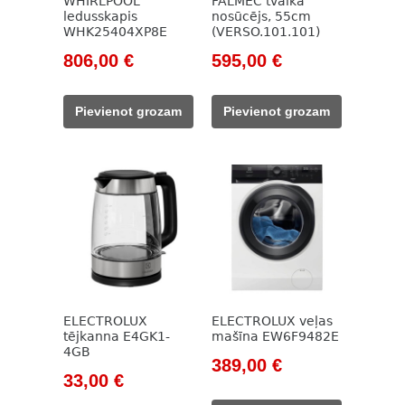
WHIRLPOOL
FALMEC tvaika
ledusskapis
nosūcējs, 55cm
WHK25404XP8E
(VERSO.101.101)
Original
Current
Original
Current
806,00
€
595,00
€
price
price
price
price
was:
is:
was:
is:
Pievienot grozam
Pievienot grozam
1
806,00 €.
943,00 €.
595,00 €.
007,00 €.
ELECTROLUX
ELECTROLUX veļas
tējkanna E4GK1-
mašīna EW6F9482E
4GB
Original
Current
389,00
€
Original
Current
33,00
€
price
price
price
price