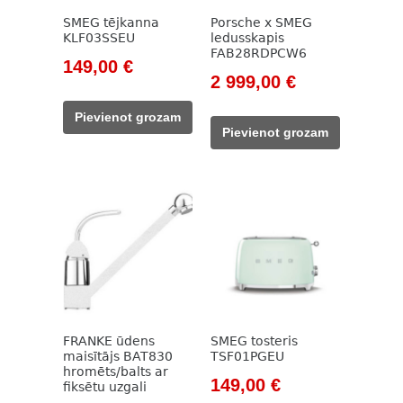
SMEG tējkanna
Porsche x SMEG
KLF03SSEU
ledusskapis
FAB28RDPCW6
Original
Current
149,00
€
Original
Current
2 999,00
€
price
price
price
price
was:
is:
Pievienot grozam
was:
is:
171,00 €.
149,00 €.
Pievienot grozam
3
2
999,00 €.
999,00 €.
FRANKE ūdens
SMEG tosteris
maisītājs BAT830
TSF01PGEU
hromēts/balts ar
Original
Current
149,00
€
fiksētu uzgali