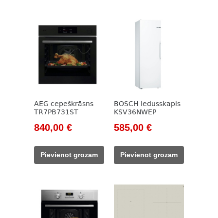
AEG cepeškrāsns
BOSCH ledusskapis
TR7PB731ST
KSV36NWEP
Original
Current
Original
Current
840,00
€
585,00
€
price
price
price
price
was:
is:
was:
is:
Pievienot grozam
Pievienot grozam
1
840,00 €.
785,00 €.
585,00 €.
150,00 €.