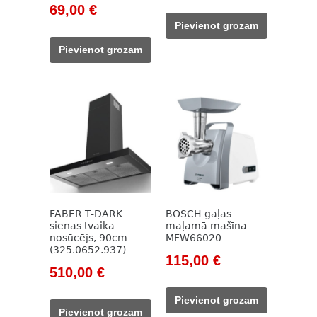
price
price
Original
Current
69,00
€
was:
is:
price
price
Pievienot grozam
171,00 €.
149,00 €.
was:
is:
Pievienot grozam
93,00 €.
69,00 €.
FABER T-DARK
BOSCH gaļas
sienas tvaika
maļamā mašīna
nosūcējs, 90cm
MFW66020
(325.0652.937)
Original
Current
115,00
€
Original
Current
510,00
€
price
price
price
price
was:
is:
Pievienot grozam
was:
is:
157,00 €.
115,00 €.
Pievienot grozam