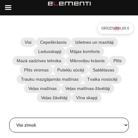
GROZS
(0)
0,00 €
Visi
Cepeškrāsnis
Izlietnes un masītāji
Ledusskapji
Mājas komforts
Mazā sadzīves tehnika
Mikroviļņu krāsnis
Plīts
Plīts virsmas
Putekļu sūcēji
Saldētavas
Trauku mazgājamās mašīnas
Tvaika nosūcēji
Veļas mašīnas
Veļas mašīnas-žāvētāji
Veļas žāvētāji
Vīna skapji