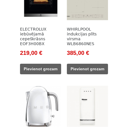
ELECTROLUX
WHIRLPOOL
iebūvējamā
indukcijas plīts
cepeškrāsns
virsma
EOF3H00BX
WLB6860NES
Original
Current
Original
Current
219,00
€
385,00
€
price
price
price
price
was:
is:
was:
is:
Pievienot grozam
Pievienot grozam
318,00 €.
219,00 €.
500,00 €.
385,00 €.