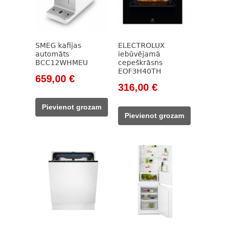
SMEG kafijas
ELECTROLUX
automāts
iebūvējamā
BCC12WHMEU
cepeškrāsns
EOF3H40TH
Original
Current
659,00
€
Original
Current
316,00
€
price
price
price
price
was:
is:
Pievienot grozam
was:
is:
777,00 €.
659,00 €.
Pievienot grozam
432,00 €.
316,00 €.