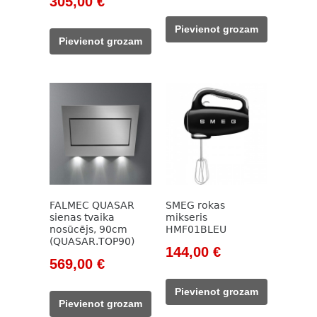
305,00
€
price
price
price
price
was:
is:
Pievienot grozam
was:
is:
594,00 €.
405,00 €.
Pievienot grozam
402,00 €.
305,00 €.
FALMEC QUASAR
SMEG rokas
sienas tvaika
mikseris
nosūcējs, 90cm
HMF01BLEU
(QUASAR.TOP90)
Original
Current
144,00
€
Original
Current
569,00
€
price
price
price
price
was:
is:
Pievienot grozam
was:
is:
165,00 €.
144,00 €.
Pievienot grozam
985,00 €.
569,00 €.