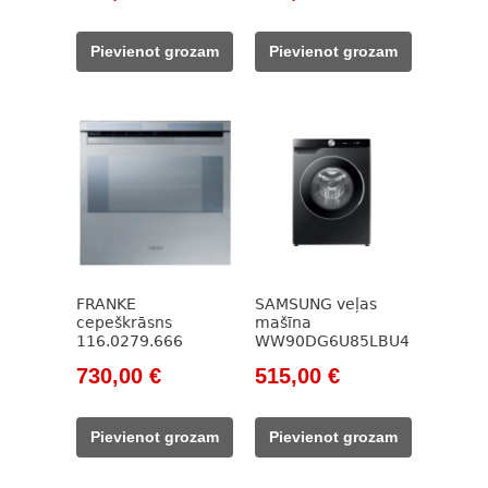
price
price
price
price
was:
is:
was:
is:
Pievienot grozam
Pievienot grozam
589,00 €.
465,00 €.
596,00 €.
408,00 €.
FRANKE
SAMSUNG veļas
cepeškrāsns
mašīna
116.0279.666
WW90DG6U85LBU4
Original
Current
Original
Current
730,00
€
515,00
€
price
price
price
price
was:
is:
was:
is:
Pievienot grozam
Pievienot grozam
1
730,00 €.
745,00 €.
515,00 €.
293,00 €.