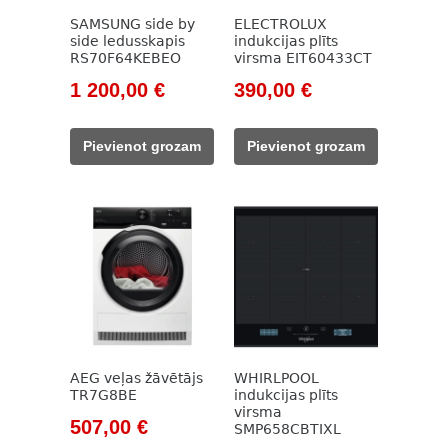
SAMSUNG side by
ELECTROLUX
side ledusskapis
indukcijas plīts
RS70F64KEBEO
virsma EIT60433CT
Original
Current
Original
Current
1 200,00
€
390,00
€
price
price
price
price
was:
is:
was:
is:
Pievienot grozam
Pievienot grozam
1
1
562,00 €.
390,00 €.
809,00 €.
200,00 €.
AEG veļas žāvētājs
WHIRLPOOL
TR7G8BE
indukcijas plīts
virsma
Original
Current
507,00
€
SMP658CBTIXL
price
price