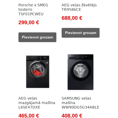
Porsche x SMEG
AEG veļas žāvētājs
tosteris
TR9586CE
TSF01PCWEU
Original
Current
688,00
€
Original
Current
299,00
€
price
price
price
price
was:
is:
Pievienot grozam
was:
is:
928,00 €.
688,00 €.
Pievienot grozam
399,00 €.
299,00 €.
AEG veļas
SAMSUNG veļas
mazgājamā mašīna
mašīna
L6SE47DXE
WW90DG5G34ABLE
Original
Current
Original
Current
465,00
€
408,00
€