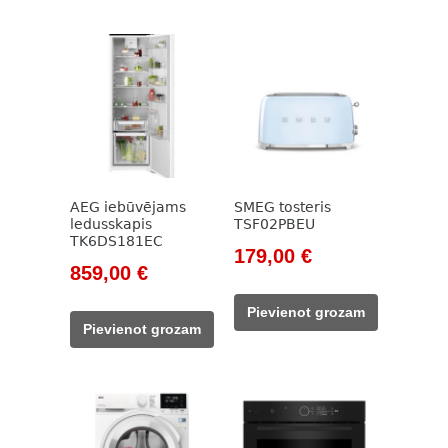
AEG iebūvējams
SMEG tosteris
ledusskapis
TSF02PBEU
TK6DS181EC
Original
Current
179,00
€
Original
Current
859,00
€
price
price
price
price
was:
is:
Pievienot grozam
was:
is:
205,00 €.
179,00 €.
Pievienot grozam
1
859,00 €.
151,00 €.