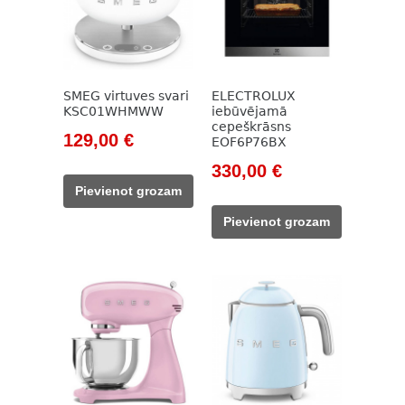
SMEG virtuves svari
ELECTROLUX
KSC01WHMWW
iebūvējamā
cepeškrāsns
Original
Current
129,00
€
EOF6P76BX
price
price
Original
Current
330,00
€
was:
is:
price
price
Pievienot grozam
148,00 €.
129,00 €.
was:
is:
Pievienot grozam
502,00 €.
330,00 €.