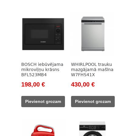
869,00 €.
500,00 €.
BOSCH iebūvējama
WHIRLPOOL trauku
mikroviļņu krāsns
mazgājamā mašīna
BFL523MB4
W7FHS41X
Original
Current
Original
Current
198,00
€
430,00
€
price
price
price
price
was:
is:
was:
is:
Pievienot grozam
Pievienot grozam
251,00 €.
198,00 €.
530,00 €.
430,00 €.