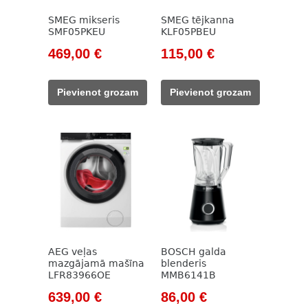
SMEG mikseris
SMEG tējkanna
SMF05PKEU
KLF05PBEU
Original
Current
Original
Current
469,00
€
115,00
€
price
price
price
price
was:
is:
was:
is:
Pievienot grozam
Pievienot grozam
533,00 €.
469,00 €.
131,00 €.
115,00 €.
AEG veļas
BOSCH galda
mazgājamā mašīna
blenderis
LFR83966OE
MMB6141B
Original
Current
Original
Current
639,00
€
86,00
€