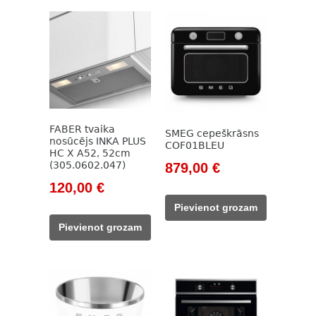
FABER tvaika
SMEG cepeškrāsns
nosūcējs INKA PLUS
COF01BLEU
HC X A52, 52cm
Original
Current
(305.0602.047)
879,00
€
price
price
Original
Current
120,00
€
was:
is:
price
price
Pievienot grozam
999,00 €.
879,00 €.
was:
is:
Pievienot grozam
171,00 €.
120,00 €.