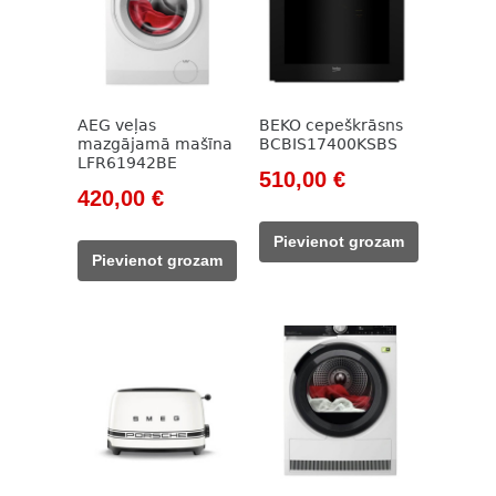
AEG veļas
BEKO cepeškrāsns
mazgājamā mašīna
BCBIS17400KSBS
LFR61942BE
Original
Current
510,00
€
Original
Current
420,00
€
price
price
price
price
was:
is:
Pievienot grozam
was:
is:
785,00 €.
510,00 €.
Pievienot grozam
649,00 €.
420,00 €.