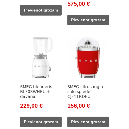
Original
Current
575,00
€
was:
is:
price
price
Pievienot grozam
715,00 €.
507,00 €.
was:
is:
Pievienot grozam
755,00 €.
575,00 €.
SMEG blenderis
SMEG citrusaugļu
BLF03WHEU +
sulu spiede
dāvana
CJF11RDEU
Original
Current
Original
Current
229,00
€
156,00
€
price
price
price
price
was:
is:
was:
is:
Pievienot grozam
Pievienot grozam
262,00 €.
229,00 €.
178,00 €.
156,00 €.