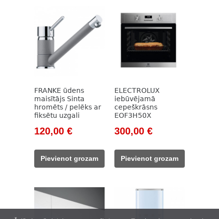
FRANKE ūdens
ELECTROLUX
maisītājs Sinta
iebūvējamā
hromēts / pelēks ar
cepeškrāsns
fiksētu uzgali
EOF3H50X
Original
Current
Original
Current
120,00
€
300,00
€
price
price
price
price
was:
is:
was:
is:
Pievienot grozam
Pievienot grozam
159,00 €.
120,00 €.
439,00 €.
300,00 €.