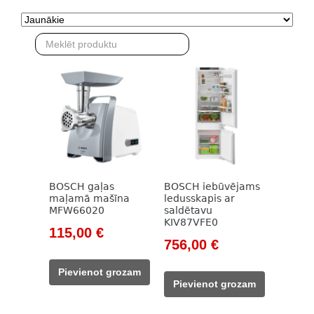
BOSCH gaļas
BOSCH iebūvējams
maļamā mašīna
ledusskapis ar
MFW66020
saldētavu
KIV87VFE0
Original
Current
115,00
€
Original
Current
756,00
€
price
price
price
price
was:
is:
Pievienot grozam
was:
is:
157,00 €.
115,00 €.
Pievienot grozam
997,00 €.
756,00 €.