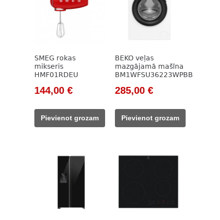
SMEG rokas
BEKO veļas
mikseris
mazgājamā mašīna
HMF01RDEU
BM1WFSU36223WPBB
Original
Current
Original
Current
144,00
€
285,00
€
price
price
price
price
was:
is:
was:
is:
Pievienot grozam
Pievienot grozam
165,00 €.
144,00 €.
785,00 €.
285,00 €.