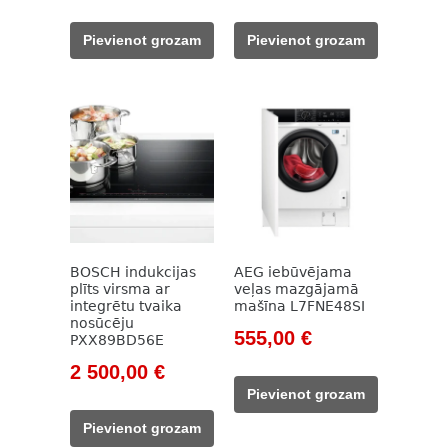
price
price
price
price
was:
is:
was:
is:
Pievienot grozam
Pievienot grozam
993,00 €.
639,00 €.
115,00 €.
86,00 €.
BOSCH indukcijas
AEG iebūvējama
plīts virsma ar
veļas mazgājamā
integrētu tvaika
mašīna L7FNE48SI
nosūcēju
Original
Current
555,00
€
PXX89BD56E
price
price
Original
Current
2 500,00
€
was:
is:
price
price
Pievienot grozam
735,00 €.
555,00 €.
was:
is:
Pievienot grozam
2
2