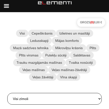
GROZS
(0)
0,00 €
Visi
Cepeškrāsnis
Izlietnes un masītāji
Ledusskapji
Mājas komforts
Mazā sadzīves tehnika
Mikroviļņu krāsnis
Plīts
Plīts virsmas
Putekļu sūcēji
Saldētavas
Trauku mazgājamās mašīnas
Tvaika nosūcēji
Veļas mašīnas
Veļas mašīnas-žāvētāji
Veļas žāvētāji
Vīna skapji