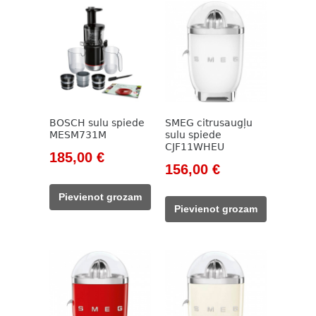
BOSCH sulu spiede
SMEG citrusaugļu
MESM731M
sulu spiede
CJF11WHEU
Original
Current
185,00
€
Original
Current
156,00
€
price
price
price
price
was:
is:
Pievienot grozam
was:
is:
262,00 €.
185,00 €.
Pievienot grozam
178,00 €.
156,00 €.