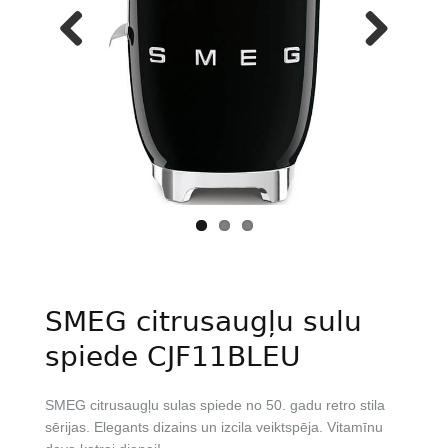
Previous
Next
SMEG citrusaugļu sulu
spiede CJF11BLEU
SMEG citrusaugļu sulas spiede no 50. gadu retro stila
sērijas. Elegants dizains un izcila veiktspēja. Vitamīnu