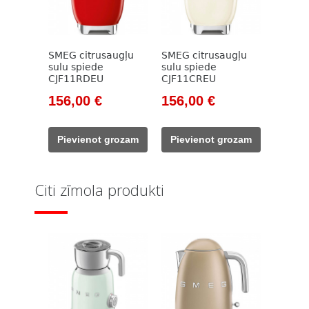
SMEG citrusaugļu
SMEG citrusaugļu
sulu spiede
sulu spiede
CJF11RDEU
CJF11CREU
Original
Current
Original
Current
156,00
€
156,00
€
price
price
price
price
was:
is:
was:
is:
Pievienot grozam
Pievienot grozam
178,00 €.
156,00 €.
178,00 €.
156,00 €.
Citi zīmola produkti