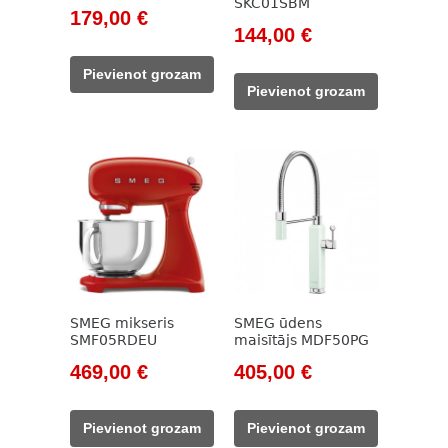
SKC01SBM
Original
Current
179,00
€
Original
Current
144,00
€
price
price
price
price
was:
is:
Pievienot grozam
was:
is:
229,00 €.
179,00 €.
Pievienot grozam
164,00 €.
144,00 €.
SMEG mikseris
SMEG ūdens
SMF05RDEU
maisītājs MDF50PG
Original
Current
Original
Current
469,00
€
405,00
€
price
price
price
price
was:
is:
was:
is:
Pievienot grozam
Pievienot grozam
533,00 €.
469,00 €.
594,00 €.
405,00 €.