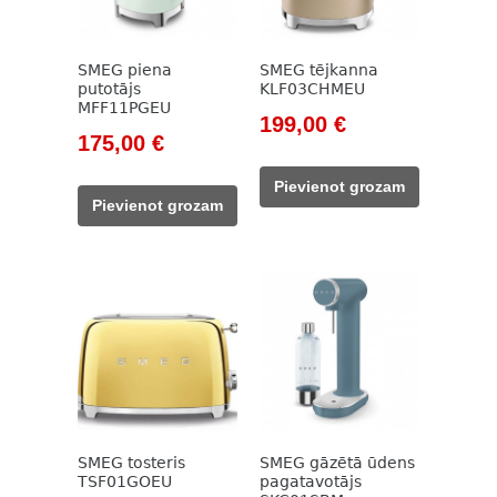
SMEG piena
SMEG tējkanna
putotājs
KLF03CHMEU
MFF11PGEU
Original
Current
199,00
€
Original
Current
175,00
€
price
price
price
price
was:
is:
Pievienot grozam
was:
is:
229,00 €.
199,00 €.
Pievienot grozam
212,00 €.
175,00 €.
SMEG tosteris
SMEG gāzētā ūdens
TSF01GOEU
pagatavotājs