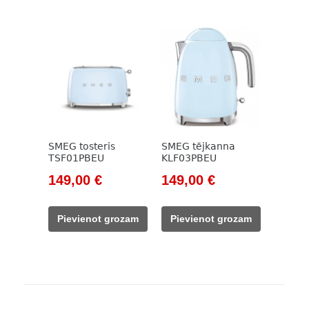
SMEG tosteris
SMEG tējkanna
TSF01PBEU
KLF03PBEU
Original
Current
Original
Current
149,00
€
149,00
€
price
price
price
price
was:
is:
was:
is:
Pievienot grozam
Pievienot grozam
171,00 €.
149,00 €.
171,00 €.
149,00 €.
Post