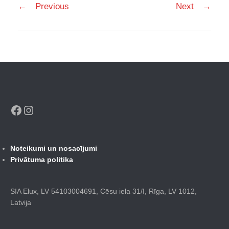
←
Previous
Next
→
navigation
Facebook
Instagram
Noteikumi un nosacījumi
Privātuma politika
SIA Elux, LV 54103004691, Cēsu iela 31/I, Rīga, LV 1012,
Latvija