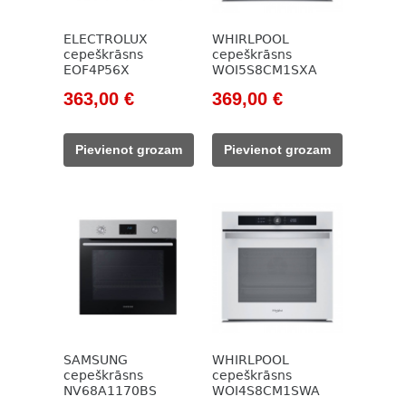
ELECTROLUX
WHIRLPOOL
cepeškrāsns
cepeškrāsns
EOF4P56X
WOI5S8CM1SXA
Original
Current
Original
Current
363,00
€
369,00
€
price
price
price
price
was:
is:
was:
is:
Pievienot grozam
Pievienot grozam
522,00 €.
363,00 €.
436,00 €.
369,00 €.
SAMSUNG
WHIRLPOOL
cepeškrāsns
cepeškrāsns
NV68A1170BS
WOI4S8CM1SWA