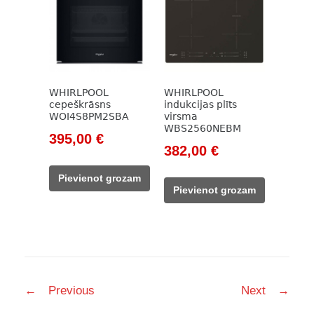
WHIRLPOOL
WHIRLPOOL
cepeškrāsns
indukcijas plīts
WOI4S8PM2SBA
virsma
WBS2560NEBM
Original
Current
395,00
€
Original
Current
382,00
€
price
price
price
price
was:
is:
Pievienot grozam
was:
is:
515,00 €.
395,00 €.
Pievienot grozam
458,00 €.
382,00 €.
Post
←
Previous
Next
→
navigation