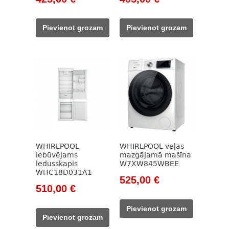
price
price
price
price
was:
is:
was:
is:
Pievienot grozam
Pievienot grozam
528,00 €.
425,00 €.
515,00 €.
405,00 €.
WHIRLPOOL
WHIRLPOOL veļas
iebūvējams
mazgājamā mašīna
ledusskapis
W7XW845WBEE
WHC18D031A1
Original
Current
525,00
€
Original
Current
510,00
€
price
price
price
price
was:
is:
Pievienot grozam
was:
is:
697,00 €.
525,00 €.
Pievienot grozam
653,00 €.
510,00 €.