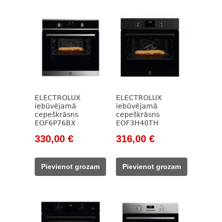
ELECTROLUX
ELECTROLUX
iebūvējamā
iebūvējamā
cepeškrāsns
cepeškrāsns
EOF6P76BX
EOF3H40TH
Original
Current
Original
Current
330,00
€
316,00
€
price
price
price
price
was:
is:
was:
is:
Pievienot grozam
Pievienot grozam
502,00 €.
330,00 €.
432,00 €.
316,00 €.