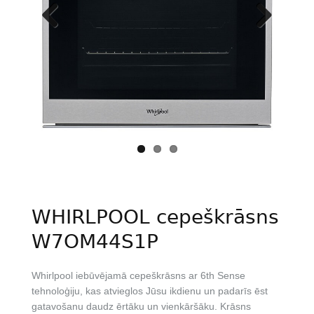
Previous
Next
WHIRLPOOL cepeškrāsns
W7OM44S1P
Whirlpool iebūvējamā cepeškrāsns ar 6th Sense
tehnoloģiju, kas atvieglos Jūsu ikdienu un padarīs ēst
gatavošanu daudz ērtāku un vienkāršāku. Krāsns