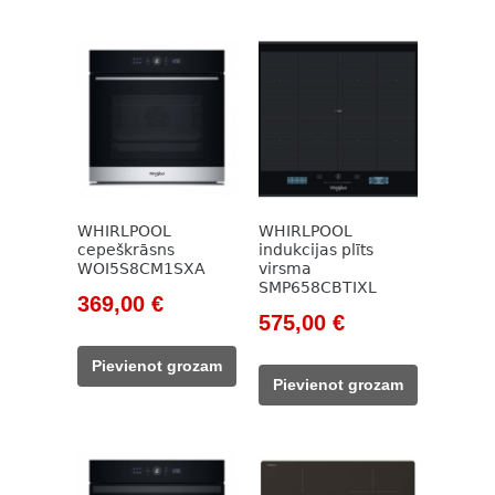
WHIRLPOOL
WHIRLPOOL
cepeškrāsns
indukcijas plīts
WOI5S8CM1SXA
virsma
SMP658CBTIXL
Original
Current
369,00
€
Original
Current
575,00
€
price
price
price
price
was:
is:
Pievienot grozam
was:
is:
436,00 €.
369,00 €.
Pievienot grozam
755,00 €.
575,00 €.