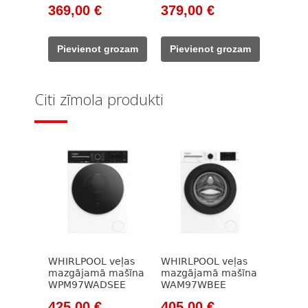
Original
Current
Original
Current
369,00
€
379,00
€
price
price
price
price
was:
is:
was:
is:
Pievienot grozam
Pievienot grozam
499,00 €.
369,00 €.
503,00 €.
379,00 €.
Citi zīmola produkti
WHIRLPOOL veļas
WHIRLPOOL veļas
mazgājamā mašīna
mazgājamā mašīna
WPM97WADSEE
WAM97WBEE
Original
Current
Original
Current
425,00
€
405,00
€