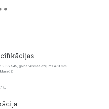
cifikācijas
x 598 x 545, galda virsmas dziļums 470 mm
 klase:
D
7 kg
kācija