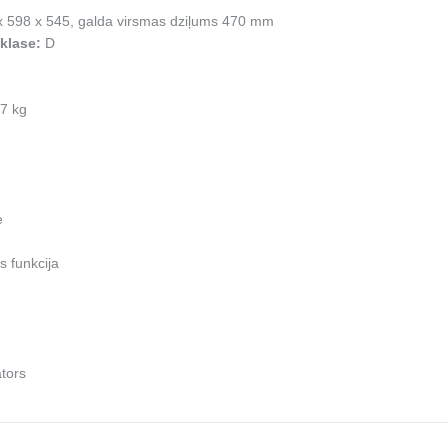
x 598 x 545, galda virsmas dziļums 470 mm
 klase:
D
7 kg
e
s funkcija
ators