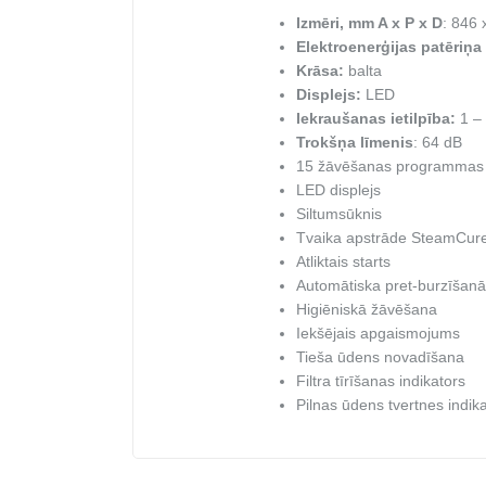
Izmēri, mm A x P x D
: 846 
Elektroenerģijas patēriņa
Krāsa:
balta
Displejs:
LED
Iekraušanas ietilpība:
1 – 
Trokšņa līmenis
: 64 dB
15 žāvēšanas programmas
LED displejs
Siltumsūknis
Tvaika apstrāde SteamCur
Atliktais starts
Automātiska pret-burzīšanā
Higiēniskā žāvēšana
Iekšējais apgaismojums
Tieša ūdens novadīšana
Filtra tīrīšanas indikators
Pilnas ūdens tvertnes indik