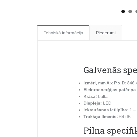
Tehniskā informācija
Piederumi
Galvenās spe
Izmēri, mm A x P x D
: 846 
Elektroenerģijas patēriņa
Krāsa:
balta
Displejs:
LED
Iekraušanas ietilpība:
1 – 
Trokšņa līmenis:
64 dB
Pilna specifi