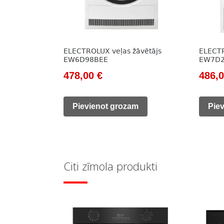
ELECTROLUX veļas žāvētājs
ELECTR
EW6D98BEE
EW7D2
Original
Current
Origi
478,00
€
486,
price
price
price
was:
is:
was:
Pievienot grozam
Pie
689,00 €.
478,00 €.
699,0
Citi zīmola produkti