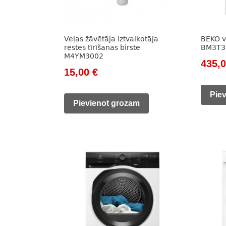
Veļas žāvētāja iztvaikotāja
BEKO v
restes tīrīšanas birste
BM3T3
M4YM3002
Origi
435,
Original
Current
15,00
€
price
price
price
was:
Pie
was:
is:
Pievienot grozam
785,0
21,00 €.
15,00 €.