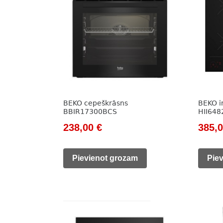
BEKO cepeškrāsns
BEKO in
BBIR17300BCS
HII64
Original
Current
Origi
238,00
€
385,
price
price
price
was:
is:
was:
Pievienot grozam
Pie
785,00 €.
238,00 €.
890,0