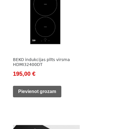
BEKO indukcijas plīts virsma
HDMI32400DT
Original
Current
195,00
€
price
price
was:
is:
Pievienot grozam
785,00 €.
195,00 €.