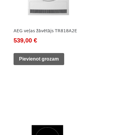
AEG veļas žāvētājs TR818A2E
Original
Current
539,00
€
price
price
was:
is:
Pievienot grozam
851,00 €.
539,00 €.