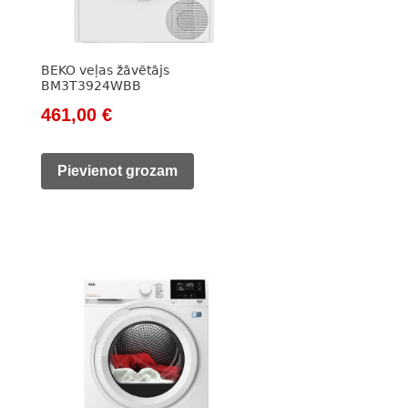
BEKO veļas žāvētājs
BM3T3924WBB
Original
Current
461,00
€
price
price
was:
is:
Pievienot grozam
785,00 €.
461,00 €.