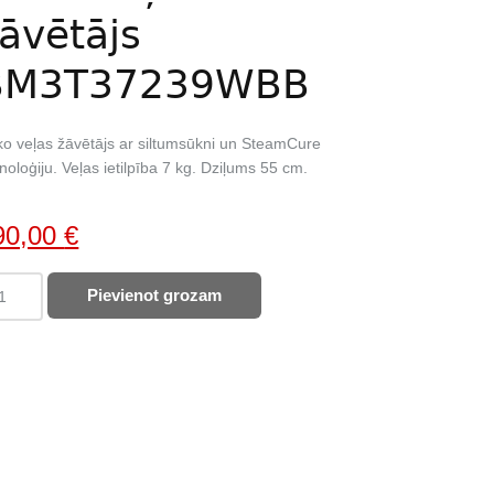
āvētājs
BM3T37239WBB
o veļas žāvētājs ar siltumsūkni un SteamCure
noloģiju. Veļas ietilpība 7 kg. Dziļums 55 cm.
iginal
Current
90,00
€
ice
price
KO
Pievienot grozam
as:
is:
as
85,00 €.
390,00 €.
ētājs
3T37239WBB
ntity