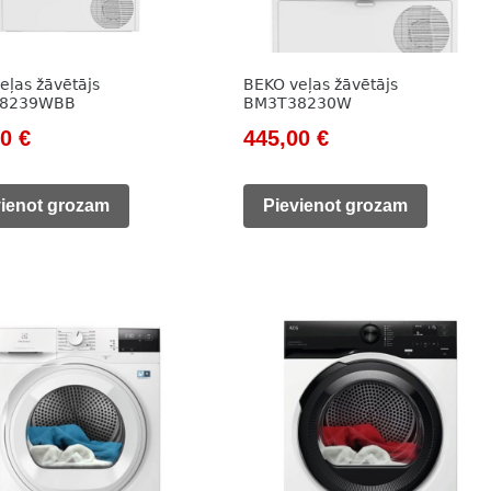
eļas žāvētājs
BEKO veļas žāvētājs
8239WBB
BM3T38230W
nal
Current
Original
Current
00
€
445,00
€
price
price
price
is:
was:
is:
vienot grozam
Pievienot grozam
0 €.
435,00 €.
785,00 €.
445,00 €.