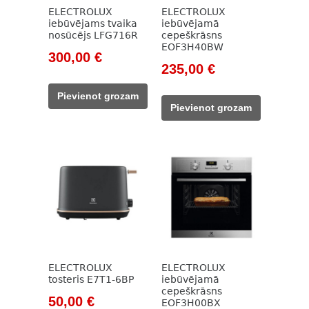
ELECTROLUX
ELECTROLUX
iebūvējams tvaika
iebūvējamā
nosūcējs LFG716R
cepeškrāsns
EOF3H40BW
Original
Current
300,00
€
Original
Current
235,00
€
price
price
price
price
was:
is:
Pievienot grozam
was:
is:
504,00 €.
300,00 €.
Pievienot grozam
365,00 €.
235,00 €.
ELECTROLUX
ELECTROLUX
tosteris E7T1-6BP
iebūvējamā
cepeškrāsns
Original
Current
50,00
€
EOF3H00BX