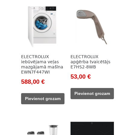
ELECTROLUX
ELECTROLUX
iebūvējama veļas
apģērba tvaicētājs
mazgājamā mašīna
E7HS2-8WB
EWN7F447WI
Original
Current
53,00
€
Original
Current
588,00
€
price
price
price
price
was:
is:
Pievienot grozam
was:
is:
76,00 €.
53,00 €.
Pievienot grozam
824,00 €.
588,00 €.