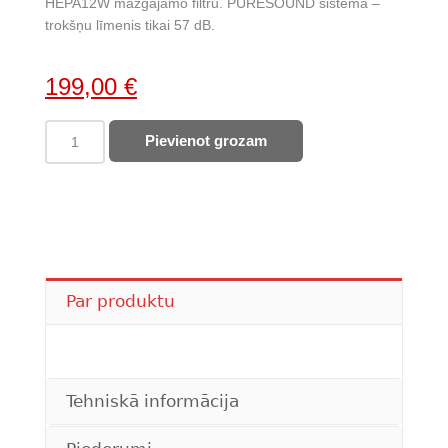
HEPA12W mazgājamo filtru. PURESOUND sistēma –
trokšņu līmenis tikai 57 dB.
Original
Current
199,00
€
price
price
ELECTROLUX
Pievienot grozam
was:
is:
putekļu
402,00 €.
199,00 €.
sūcējs
PD82-
8DB
quantity
Par produktu
Tehniskā informācija