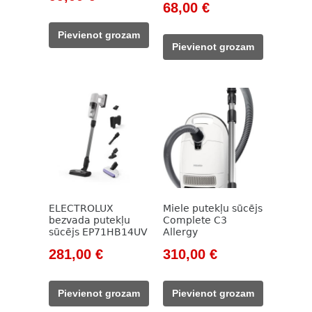
Original
Current
68,00
€
price
price
price
price
was:
is:
Pievienot grozam
was:
is:
785,00 €.
99,00 €.
Pievienot grozam
98,00 €.
68,00 €.
ELECTROLUX
Miele putekļu sūcējs
bezvada putekļu
Complete C3
sūcējs EP71HB14UV
Allergy
Original
Current
Original
Current
281,00
€
310,00
€
price
price
price
price
was:
is:
was:
is:
Pievienot grozam
Pievienot grozam
537,00 €.
281,00 €.
369,00 €.
310,00 €.