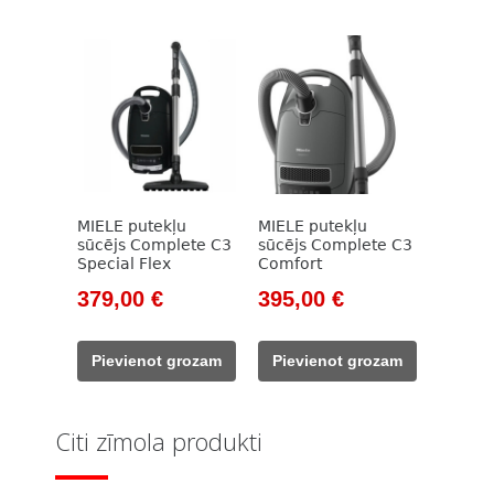
MIELE putekļu
MIELE putekļu
sūcējs Complete C3
sūcējs Complete C3
Special Flex
Comfort
Original
Current
Original
Current
379,00
€
395,00
€
price
price
price
price
was:
is:
was:
is:
Pievienot grozam
Pievienot grozam
449,00 €.
379,00 €.
469,00 €.
395,00 €.
Citi zīmola produkti