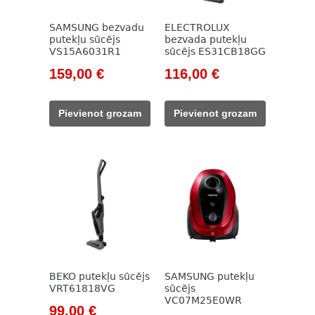
SAMSUNG bezvadu
ELECTROLUX
putekļu sūcējs
bezvada putekļu
VS15A6031R1
sūcējs ES31CB18GG
Original
Current
Original
Current
159,00
€
116,00
€
price
price
price
price
was:
is:
was:
is:
Pievienot grozam
Pievienot grozam
252,00 €.
159,00 €.
232,00 €.
116,00 €.
BEKO putekļu sūcējs
SAMSUNG putekļu
VRT61818VG
sūcējs
VC07M25E0WR
Original
Current
99,00
€