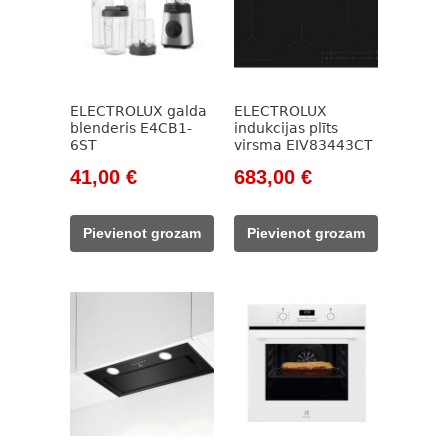
ELECTROLUX galda
ELECTROLUX
blenderis E4CB1-
indukcijas plīts
6ST
virsma EIV83443CT
Original
Current
Original
Current
41,00
€
683,00
€
price
price
price
price
was:
is:
was:
is:
Pievienot grozam
Pievienot grozam
101,00 €.
41,00 €.
983,00 €.
683,00 €.