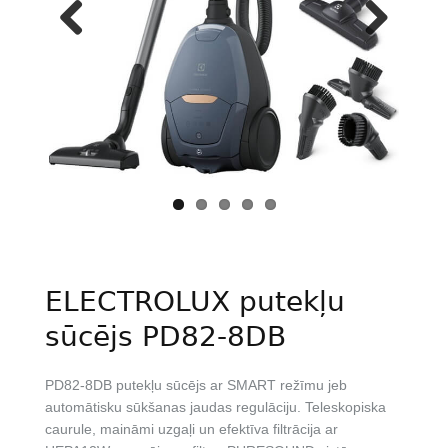
Previous
Next
ELECTROLUX putekļu
sūcējs PD82-8DB
PD82-8DB putekļu sūcējs ar SMART režīmu jeb
automātisku sūkšanas jaudas regulāciju. Teleskopiska
caurule, maināmi uzgaļi un efektīva filtrācija ar