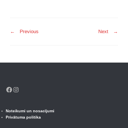
Post
←
Previous
Next
→
navigation
Facebook
Instagram
Noteikumi un nosacījumi
Privātuma politika