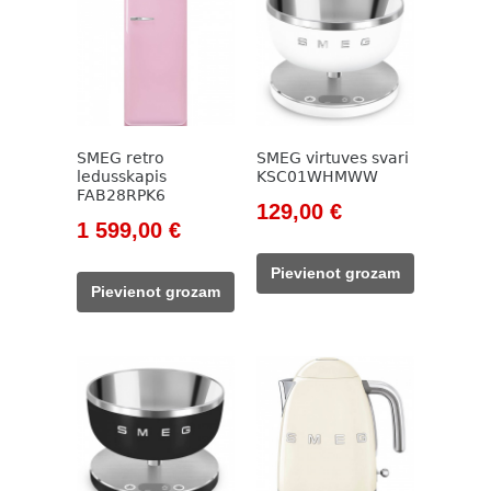
SMEG retro
SMEG virtuves svari
ledusskapis
KSC01WHMWW
FAB28RPK6
Original
Current
129,00
€
Original
Current
1 599,00
€
price
price
price
price
was:
is:
Pievienot grozam
was:
is:
148,00 €.
129,00 €.
Pievienot grozam
1
1
827,00 €.
599,00 €.