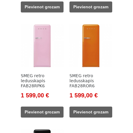
was:
is:
was:
is:
Pievienot grozam
Pievienot grozam
1
1
1
1
282,00 €.
099,00 €.
282,00 €.
099,00 €.
SMEG retro
SMEG retro
ledusskapis
ledusskapis
FAB28RPK6
FAB28ROR6
Original
Current
Original
Current
1 599,00
€
1 599,00
€
price
price
price
price
was:
is:
was:
is:
Pievienot grozam
Pievienot grozam
1
1
1
1
827,00 €.
599,00 €.
827,00 €.
599,00 €.