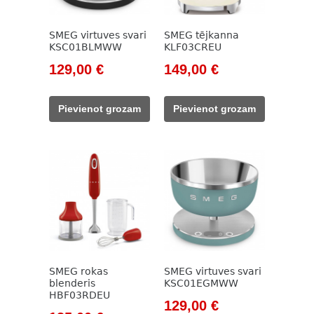
SMEG virtuves svari
SMEG tējkanna
KSC01BLMWW
KLF03CREU
Original
Current
Original
Current
129,00
€
149,00
€
price
price
price
price
was:
is:
was:
is:
Pievienot grozam
Pievienot grozam
148,00 €.
129,00 €.
171,00 €.
149,00 €.
SMEG rokas
SMEG virtuves svari
blenderis
KSC01EGMWW
HBF03RDEU
Original
Current
129,00
€