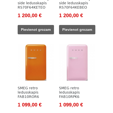
side ledusskapis
side ledusskapis
RS70F64KETEO
RS70F64KEBEO
Original
Current
Original
Current
1 200,00
€
1 200,00
€
price
price
price
price
was:
is:
was:
is:
Pievienot grozam
Pievienot grozam
1
1
1
1
509,00 €.
200,00 €.
809,00 €.
200,00 €.
SMEG retro
SMEG retro
ledusskapis
ledusskapis
FAB10ROR6
FAB10RPK6
Original
Current
Original
Current
1 099,00
€
1 099,00
€
price
price
price
price