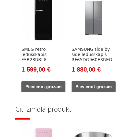
SMEG retro
SAMSUNG side by
ledusskapis
side ledusskapis
FAB28RBL6
RF65DG960ESREO
Original
Current
Original
Current
1 599,00
€
1 880,00
€
price
price
price
price
was:
is:
was:
is:
Pievienot grozam
Pievienot grozam
1
1
2
1
827,00 €.
599,00 €.
716,00 €.
880,00 €.
Citi zīmola produkti