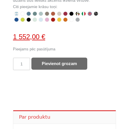
dizains būs lielisks akcents ikvienā virtuvē.
Citi pieejamie krāsu toņi:
Original
Current
1 552,00
€
price
price
Pieejams pēc pasūtījuma
was:
is:
SMEG
1
1
Pievienot grozam
retro
827,00 €.
552,00 €.
ledusskapis
FAB28RCR6
quantity
Par produktu