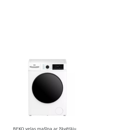
BEKO veļas mašīna ar žāvētāju