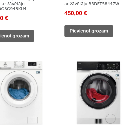
 ar žāvētāju
ar žāvētāju B5DFT58447W
DG6G94BKU4
Original
Current
450,00
€
nal
Current
00
€
price
price
price
was:
is:
Pievienot grozam
is:
vienot grozam
785,00 €.
450,00 €.
0 €.
464,00 €.