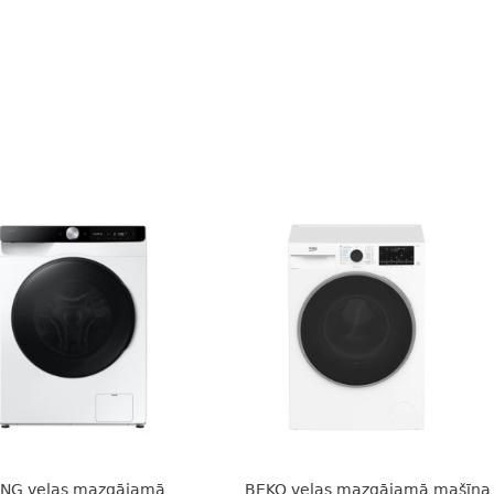
NG veļas mazgājamā
BEKO veļas mazgājamā mašīna