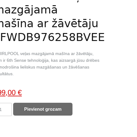
mazgājamā
ašīna ar žāvētāju
FFWDB976258BVEE
IRLPOOL veļas mazgājamā mašīna ar žāvētāju,
 ir 6th Sense tehnoloģija, kas aizsargā jūsu drēbes
nodrošina lieliskus mazgāšanas un žāvēšanas
ultātus.
iginal
Current
99,00
€
ice
price
IRLPOOL
Pievienot grozam
as:
is:
as
16,00 €.
499,00 €.
zgājamā
šīna