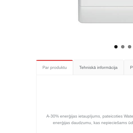
Par produktu
Tehniskā informācija
P
A-30% enerģijas ietaupījums, pateicoties Wat
enerģijas daudzumu, kas nepieciešams ūd