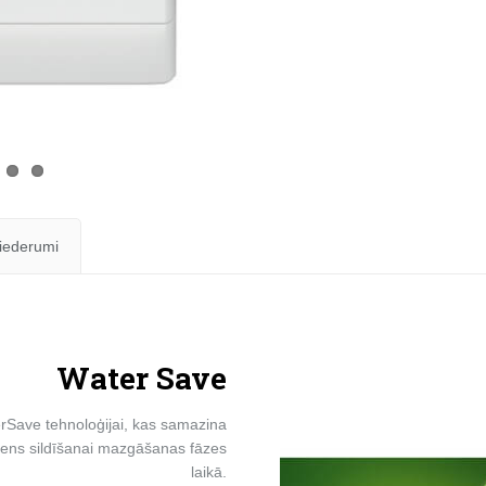
žāv
FF
qua
iederumi
Water Save
erSave tehnoloģijai, kas samazina
ens sildīšanai mazgāšanas fāzes
laikā.