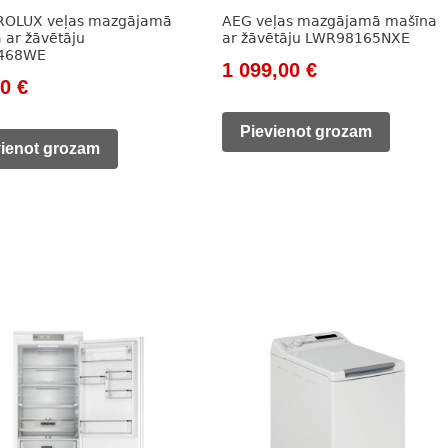
ROLUX veļas mazgājamā
AEG veļas mazgājamā mašīna
 ar žāvētāju
ar žāvētāju LWR98165NXE
468WE
Original
Current
1 099,00
€
nal
Current
00
€
price
price
price
was:
is:
Pievienot grozam
is:
vienot grozam
1
1
0 €.
518,00 €.
382,00 €.
099,00 €.