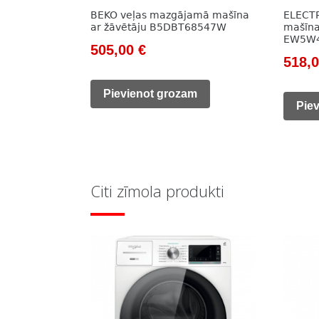
BEKO veļas mazgājamā mašīna
ELECT
ar žāvētāju B5DBT68547W
mašīna
EW5W
Original
Current
505,00
€
Origi
518,
price
price
price
was:
is:
Pievienot grozam
was:
Pie
785,00 €.
505,00 €.
746,0
Citi zīmola produkti