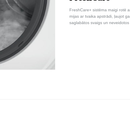
FreshCare+ sistēma maigi rotē a
mijas ar tvaika apstrādi, ļaujot g
saglabātos svaigs un neveidotos 