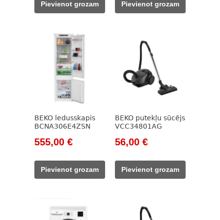
Pievienot grozam
Pievienot grozam
785,00 €.
225,00 €.
890,00 €.
202,00 €.
BEKO ledusskapis
BEKO putekļu sūcējs
BCNA306E4ZSN
VCC34801AG
Original
Current
Original
Current
555,00
€
56,00
€
price
price
price
price
was:
is:
was:
is:
Pievienot grozam
Pievienot grozam
785,00 €.
555,00 €.
785,00 €.
56,00 €.