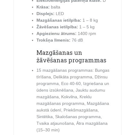
Elektroenerģijas patēriņa klase:
D
Krāsa:
balta
Displejs:
LED
Mazgāšanas ietilpība:
1 – 8 kg
Žāvēšanas ietilpība:
1 – 5 kg
Apgiezienu ātrums:
1400 rpm
Trokšņa līmenis:
76 dB
Mazgāšanas un
žāvēšanas programmas
15 mazgāšanas programmas: Bungas
tīrīšana, Delikāta programma, Džinsu
programma, Eco 40-60, Izgriešana un
ūdens izsūknēšana, Jauktu audumu
mazgāšana, Kokvilna, Kreklu
mazgāšanas programma, Mazgāšana
aukstā ūdenī, Priekšmazgāšana,
Sintētika, Skalošanas programma,
Tvaika atjaunošana, Ātra mazgāšana
(15–30 min)