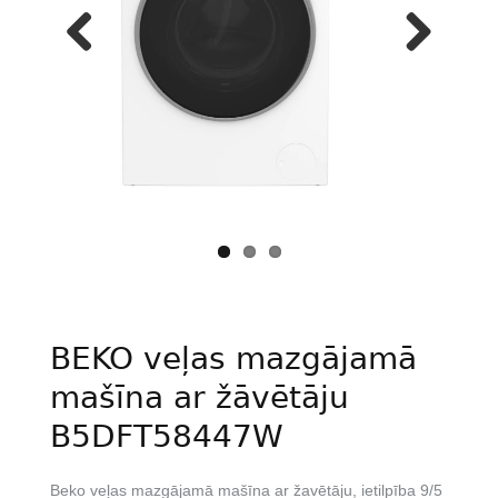
Previous
Next
BEKO veļas mazgājamā
mašīna ar žāvētāju
B5DFT58447W
Beko veļas mazgājamā mašīna ar žavētāju, ietilpība 9/5