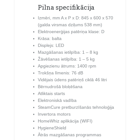
Pilna specifikācija
Izmēri, mm A x P x D: 845 x 600 x 570
(galda virsmas dziļums 538 mm)
Elektroenerģijas patēriņa klase: D
Krāsa: balta
Displejs: LED
Mazgāšanas ietilpība: 1 – 8 kg
Žāvēšanas ietilpība: 1 – 5 kg
Apgiezienu ātrums: 1400 rpm
Trokšņa līmenis: 76 dB
Vidējais ūdens patēriņš ciklā 46 litri
Bērnudrošā bloķēšana
Atliktais starts
Elektroniskā vadība
SteamCure pretburzīšanās tehnoloģija
Invertora motors
HomeWhiz aplikācija (WIFI)
HygieneShield
Ātrās mazgāšanas programmas