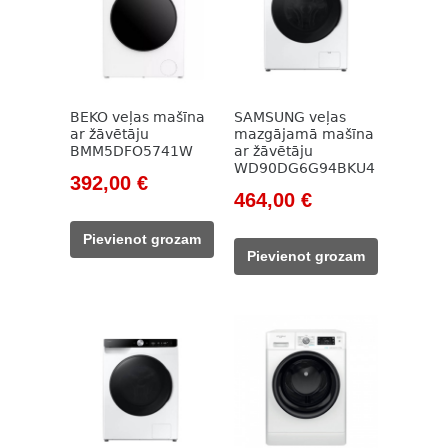
BEKO veļas mašīna
SAMSUNG veļas
ar žāvētāju
mazgājamā mašīna
BMM5DFO5741W
ar žāvētāju
WD90DG6G94BKU4
Original
Current
392,00
€
Original
Current
464,00
€
price
price
price
price
was:
is:
Pievienot grozam
was:
is:
785,00 €.
392,00 €.
Pievienot grozam
672,00 €.
464,00 €.