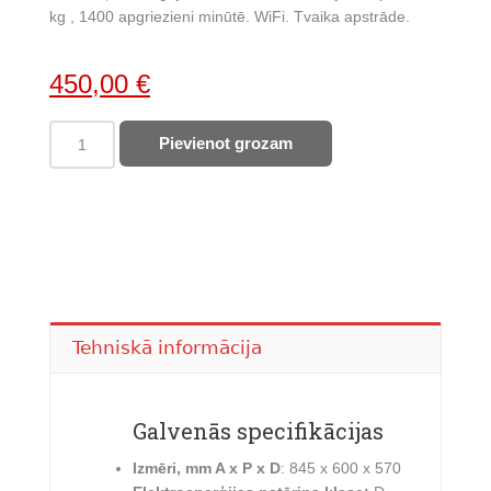
kg , 1400 apgriezieni minūtē. WiFi. Tvaika apstrāde.
Original
Current
450,00
€
price
price
BEKO
Pievienot grozam
was:
is:
veļas
785,00 €.
450,00 €.
mazgājamā
mašīna
ar
žāvētāju
B5DFT58447W
quantity
Tehniskā informācija
Galvenās specifikācijas
Izmēri, mm A x P x D
: 845 x 600 x 570