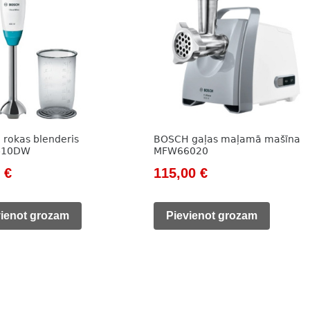
rokas blenderis
BOSCH gaļas maļamā mašīna
410DW
MFW66020
nal
Current
Original
Current
0
€
115,00
€
price
price
price
is:
was:
is:
vienot grozam
Pievienot grozam
 €.
28,00 €.
157,00 €.
115,00 €.