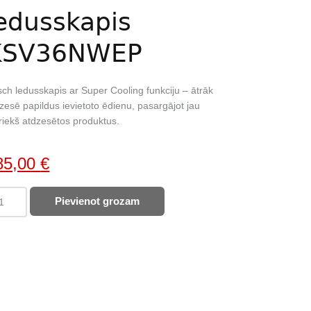
edusskapis
KSV36NWEP
ch ledusskapis ar Super Cooling funkciju – ātrāk
zesē papildus ievietoto ēdienu, pasargājot jau
riekš atdzesētos produktus.
iginal
Current
85,00
€
ice
price
SCH
Pievienot grozam
as:
is:
usskapis
85,00 €.
585,00 €.
V36NWEP
ntity