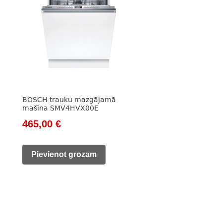
BOSCH trauku mazgājamā
mašīna SMV4HVX00E
Original
Current
465,00
€
price
price
was:
is:
Pievienot grozam
609,00 €.
465,00 €.