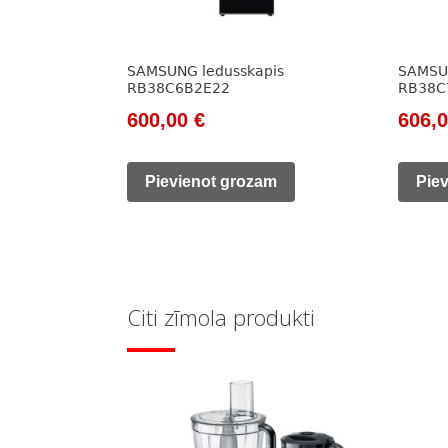
SAMSUNG ledusskapis
SAMSUN
RB38C6B2E22
RB38C
Original
Current
Origi
600,00
€
606,
price
price
price
was:
is:
was:
Pievienot grozam
Pie
780,00 €.
600,00 €.
828,0
Citi zīmola produkti