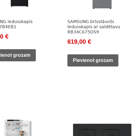
G ledusskapis
SAMSUNG brīvstāvošs
7B4EB1
ledusskapis ar saldētavu
RB34C675DS9
nal
Current
00
€
Original
Current
619,00
€
price
price
price
is:
vienot grozam
was:
is:
Pievienot grozam
0 €.
606,00 €.
799,00 €.
619,00 €.