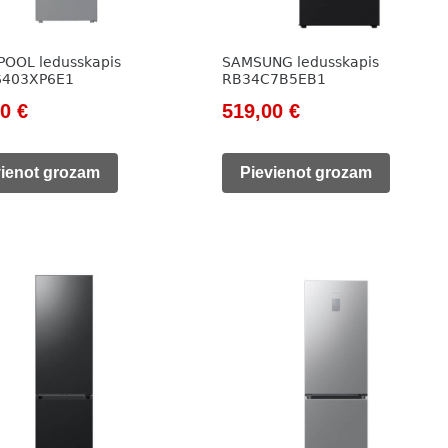
OOL ledusskapis
SAMSUNG ledusskapis
403XP6E1
RB34C7B5EB1
nal
Current
Original
Current
00
€
519,00
€
price
price
price
is:
was:
is:
vienot grozam
Pievienot grozam
0 €.
565,00 €.
755,00 €.
519,00 €.