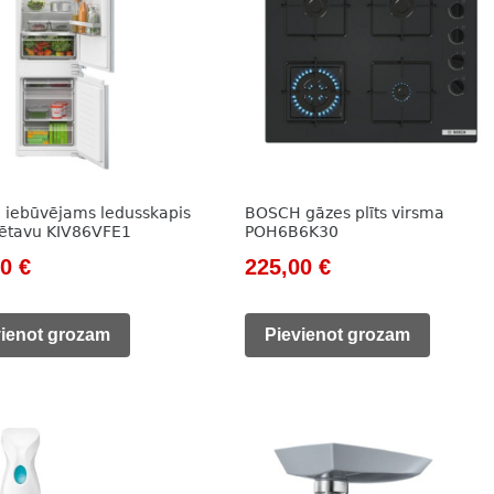
iebūvējams ledusskapis
BOSCH gāzes plīts virsma
dētavu KIV86VFE1
POH6B6K30
nal
Current
Original
Current
00
€
225,00
€
price
price
price
is:
was:
is:
vienot grozam
Pievienot grozam
775,00 €.
298,00 €.
225,00 €.
0 €.