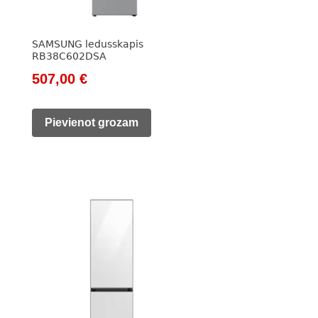
SAMSUNG ledusskapis
RB38C602DSA
Original
Current
507,00
€
price
price
was:
is:
Pievienot grozam
686,00 €.
507,00 €.