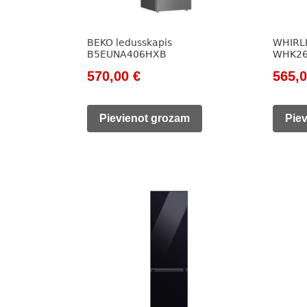
BEKO ledusskapis
WHIRLP
B5EUNA406HXB
WHK26
Original
Current
Origi
570,00
€
565,
price
price
price
was:
is:
was:
Pievienot grozam
Pie
785,00 €.
570,00 €.
730,0