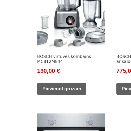
BOSCH virtuves kombains
BOSCH 
MC812M844
ar sal
Original
Current
Origi
190,00
€
775,
price
price
price
was:
is:
was:
Pievienot grozam
Pie
257,00 €.
190,00 €.
1
015,0