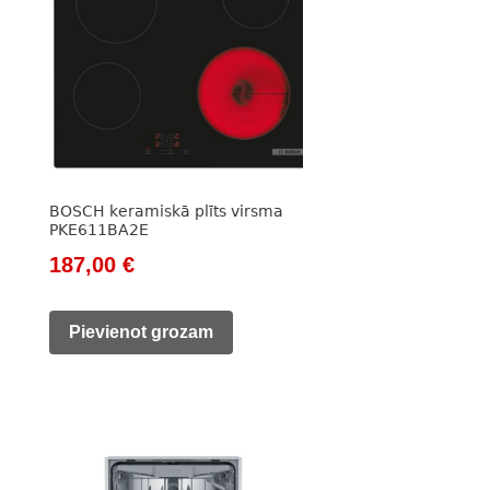
BOSCH keramiskā plīts virsma
PKE611BA2E
Original
Current
187,00
€
price
price
was:
is:
Pievienot grozam
261,00 €.
187,00 €.