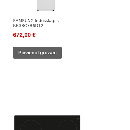
SAMSUNG ledusskapis
RB38C7B6D12
Original
Current
672,00
€
price
price
was:
is:
Pievienot grozam
949,00 €.
672,00 €.