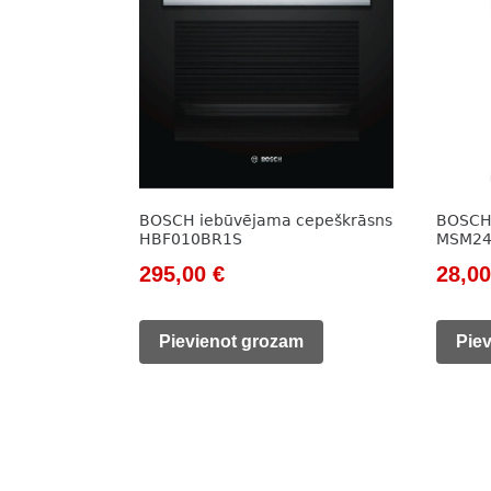
BOSCH iebūvējama cepeškrāsns
BOSCH 
HBF010BR1S
MSM2
Original
Current
Origi
295,00
€
28,0
price
price
price
was:
is:
was:
Pievienot grozam
Pie
421,00 €.
295,00 €.
40,00