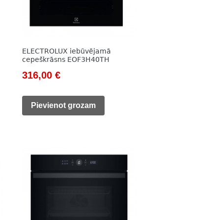
ELECTROLUX iebūvējamā
cepeškrāsns EOF3H40TH
Original
Current
316,00
€
price
price
was:
is:
Pievienot grozam
432,00 €.
316,00 €.