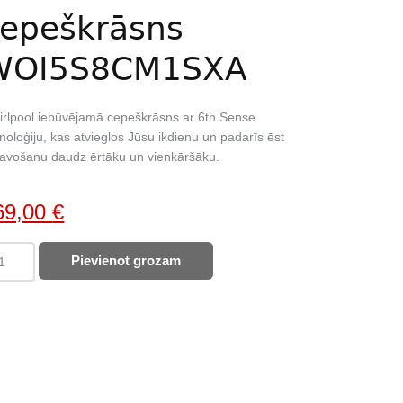
epeškrāsns
WOI5S8CM1SXA
rlpool iebūvējamā cepeškrāsns ar 6th Sense
noloģiju, kas atvieglos Jūsu ikdienu un padarīs ēst
avošanu daudz ērtāku un vienkāršāku.
iginal
Current
69,00
€
ice
price
IRLPOOL
Pievienot grozam
as:
is:
peškrāsns
36,00 €.
369,00 €.
I5S8CM1SXA
ntity