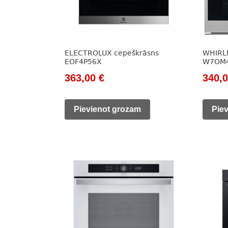
ELECTROLUX cepeškrāsns
WHIRL
EOF4P56X
W7OM
Original
Current
Origi
363,00
€
340,
price
price
price
was:
is:
was:
Pievienot grozam
Pie
522,00 €.
363,00 €.
500,0