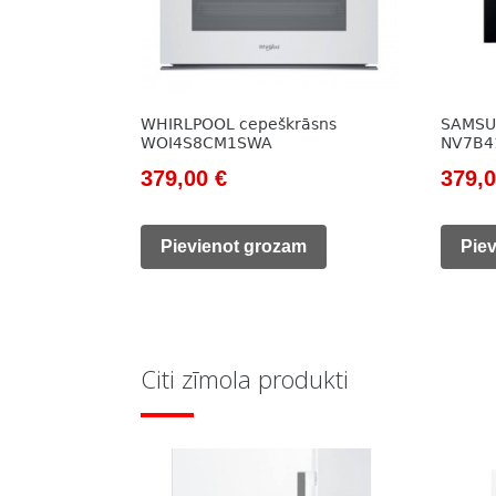
WHIRLPOOL cepeškrāsns
SAMSU
WOI4S8CM1SWA
NV7B4
Original
Current
Origi
379,00
€
379,
price
price
price
was:
is:
was:
Pievienot grozam
Pie
503,00 €.
379,00 €.
437,0
Citi zīmola produkti