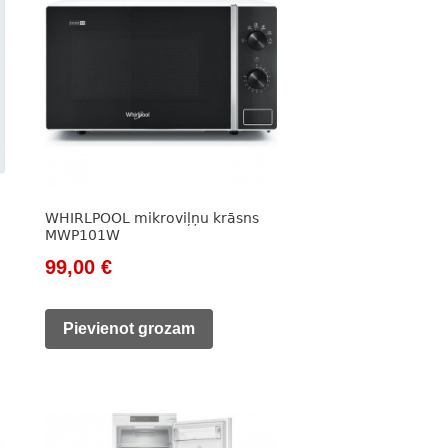
WHIRLPOOL mikroviļņu krāsns
MWP101W
Original
Current
99,00
€
price
price
was:
is:
Pievienot grozam
145,00 €.
99,00 €.