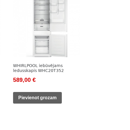
WHIRLPOOL iebūvējams
ledusskapis WHC20T352
Original
Current
589,00
€
price
price
was:
is:
Pievienot grozam
825,00 €.
589,00 €.