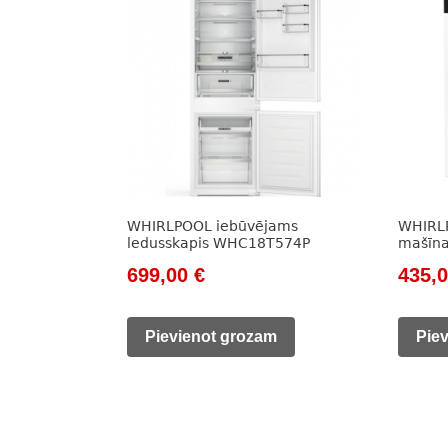
WHIRLPOOL iebūvējams
WHIRL
ledusskapis WHC18T574P
mašīn
Original
Current
Origi
699,00
€
435,
price
price
price
was:
is:
was:
Pievienot grozam
Pie
972,00 €.
699,00 €.
554,0