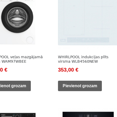
POOL veļas mazgājamā
WHIRLPOOL indukcijas plīts
a WAM97WBEE
virsma WLB4560NEW
nal
Current
Original
Current
00
€
353,00
€
price
price
price
is:
was:
is:
vienot grozam
Pievienot grozam
0 €.
405,00 €.
451,00 €.
353,00 €.