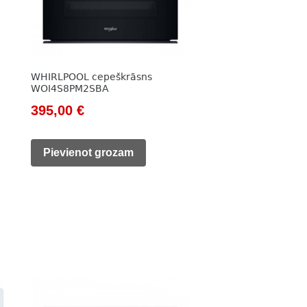
WHIRLPOOL cepeškrāsns
WOI4S8PM2SBA
Original
Current
395,00
€
price
price
was:
is:
Pievienot grozam
515,00 €.
395,00 €.