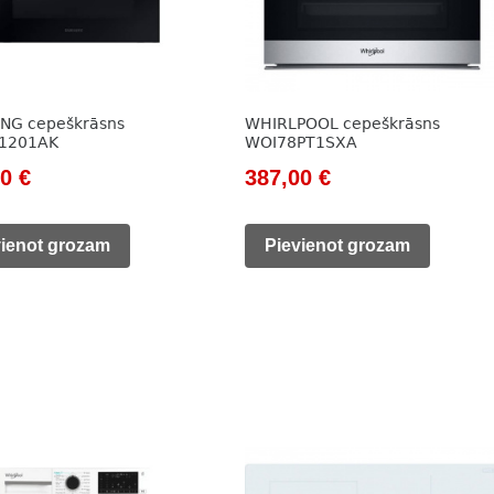
NG cepeškrāsns
WHIRLPOOL cepeškrāsns
1201AK
WOI78PT1SXA
nal
Current
Original
Current
00
€
387,00
€
price
price
price
is:
was:
is:
vienot grozam
Pievienot grozam
0 €.
379,00 €.
527,00 €.
387,00 €.