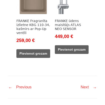
FRANKE Fragranīta
FRANKE ūdens
izlietne KBG 110-34,
maisītājs ATLAS
kašmirs ar Pop-Up
NEO SENSOR
ventīli
Original
Current
449,00
€
Original
Current
259,00
€
price
price
price
price
was:
is:
Pievienot grozam
was:
is:
599,00 €.
449,00 €.
Pievienot grozam
345,00 €.
259,00 €.
Post
←
Previous
Next
→
navigation