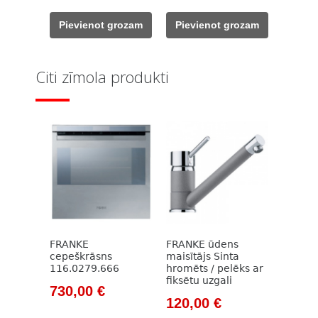
was:
is:
was:
is:
Pievienot grozam
Pievienot grozam
237,00 €.
178,00 €.
331,00 €.
190,00 €.
Citi zīmola produkti
FRANKE
FRANKE ūdens
cepeškrāsns
maisītājs Sinta
116.0279.666
hromēts / pelēks ar
fiksētu uzgali
Original
Current
730,00
€
Original
Current
120,00
€
price
price
price
price