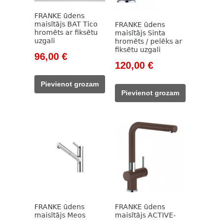
FRANKE ūdens
maisītājs BAT Tico
FRANKE ūdens
hromēts ar fiksētu
maisītājs Sinta
uzgali
hromēts / pelēks ar
fiksētu uzgali
Original
Current
96,00
€
Original
Current
120,00
€
price
price
price
price
was:
is:
Pievienot grozam
was:
is:
128,00 €.
96,00 €.
Pievienot grozam
159,00 €.
120,00 €.
FRANKE ūdens
FRANKE ūdens
maisītājs Meos
maisītājs ACTIVE-