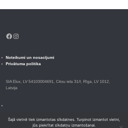
Facebook
Instagram
Noteikumi un nosacījumi
Privātuma politika
SIA Elux, LV 54103004691, Cēsu iela 31/I, Rīga, LV 1012,
Latvija
Šajā vietnē tiek izmantotas sīkdatnes. Turpinot izmantot vietni,
jūs piekrītat sīkdatņu izmantošanai.