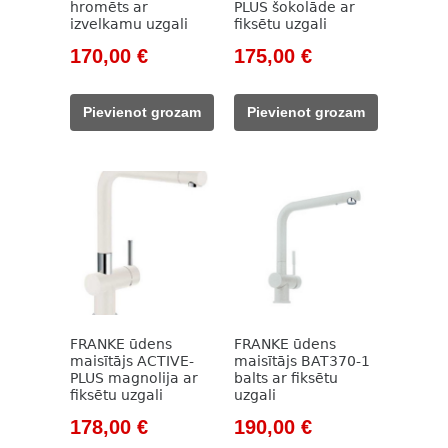
hromēts ar
PLUS šokolāde ar
izvelkamu uzgali
fiksētu uzgali
Original
Current
Original
Current
170,00
€
175,00
€
price
price
price
price
was:
is:
was:
is:
Pievienot grozam
Pievienot grozam
226,00 €.
170,00 €.
233,00 €.
175,00 €.
FRANKE ūdens
FRANKE ūdens
maisītājs ACTIVE-
maisītājs BAT370-1
PLUS magnolija ar
balts ar fiksētu
fiksētu uzgali
uzgali
Original
Current
Original
Current
178,00
€
190,00
€
price
price
price
price