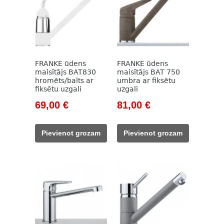
FRANKE ūdens
FRANKE ūdens
maisītājs BAT830
maisītājs BAT 750
hromēts/balts ar
umbra ar fiksētu
fiksētu uzgali
uzgali
Original
Current
Original
Current
69,00
€
81,00
€
price
price
price
price
was:
is:
was:
is:
Pievienot grozam
Pievienot grozam
93,00 €.
69,00 €.
108,00 €.
81,00 €.