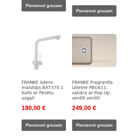
was:
is:
Pievienot grozam
was:
is:
1
730,00 €.
Pievienot grozam
159,00 €.
120,00 €.
293,00 €.
FRANKE ūdens
FRANKE Fragranīta
maisītājs BAT370-1
izlietne PBG611,
balts ar fiksētu
sahāra ar Pop-Up
uzgali
ventīli ventili
Original
Current
Original
Current
190,00
€
249,00
€
price
price
price
price
was:
is:
was:
is:
Pievienot grozam
Pievienot grozam
331,00 €.
190,00 €.
332,00 €.
249,00 €.