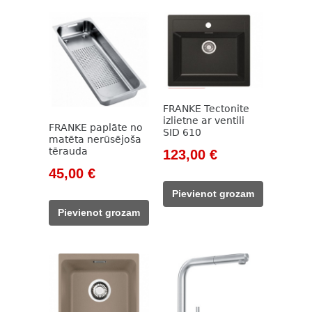
FRANKE Tectonite
izlietne ar ventili
FRANKE paplāte no
SID 610
matēta nerūsējoša
Original
Current
tērauda
123,00
€
price
price
Original
Current
45,00
€
was:
is:
price
price
Pievienot grozam
169,00 €.
123,00 €.
was:
is:
Pievienot grozam
59,00 €.
45,00 €.