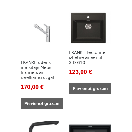
FRANKE Tectonite
izlietne ar ventili
SID 610
FRANKE ūdens
maisītājs Meos
Original
Current
123,00
€
hromēts ar
izvelkamu uzgali
price
price
was:
is:
Original
Current
170,00
€
Pievienot grozam
169,00 €.
123,00 €.
price
price
was:
is:
Pievienot grozam
226,00 €.
170,00 €.