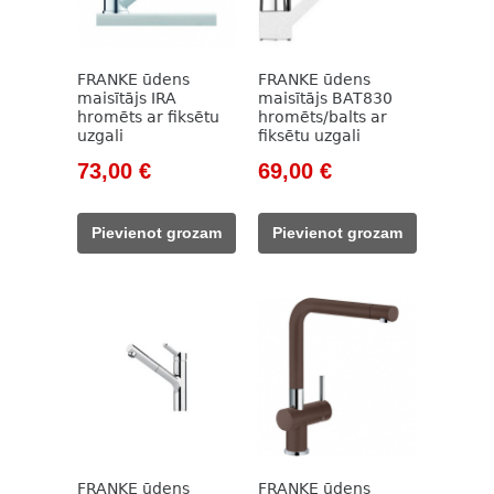
FRANKE ūdens
FRANKE ūdens
maisītājs IRA
maisītājs BAT830
hromēts ar fiksētu
hromēts/balts ar
uzgali
fiksētu uzgali
Original
Current
Original
Current
73,00
€
69,00
€
price
price
price
price
was:
is:
was:
is:
Pievienot grozam
Pievienot grozam
97,00 €.
73,00 €.
93,00 €.
69,00 €.
FRANKE ūdens
FRANKE ūdens