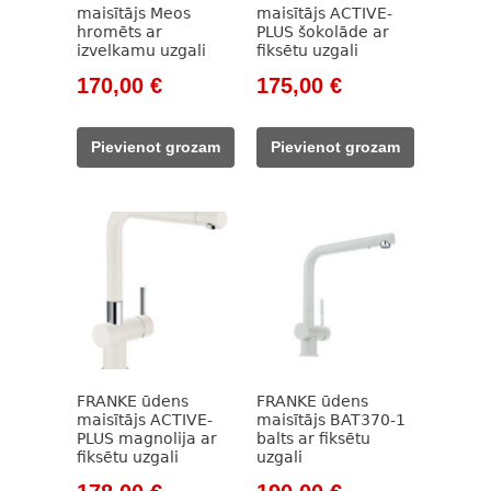
maisītājs Meos
maisītājs ACTIVE-
hromēts ar
PLUS šokolāde ar
izvelkamu uzgali
fiksētu uzgali
Original
Current
Original
Current
170,00
€
175,00
€
price
price
price
price
was:
is:
was:
is:
Pievienot grozam
Pievienot grozam
226,00 €.
170,00 €.
233,00 €.
175,00 €.
FRANKE ūdens
FRANKE ūdens
maisītājs ACTIVE-
maisītājs BAT370-1
PLUS magnolija ar
balts ar fiksētu
fiksētu uzgali
uzgali
Original
Current
Original
Current