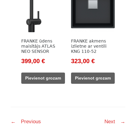
FRANKE ūdens
FRANKE akmens
maisītājs ATLAS
izlietne ar ventili
NEO SENSOR
KNG 110-52
Original
Current
Original
Current
399,00
€
323,00
€
price
price
price
price
was:
is:
was:
is:
Pievienot grozam
Pievienot grozam
558,00 €.
399,00 €.
444,00 €.
323,00 €.
Post
←
Previous
Next
→
navigation