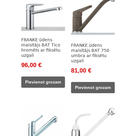
FRANKE ūdens
maisītājs BAT Tico
FRANKE ūdens
hromēts ar fiksētu
maisītājs BAT 750
uzgali
umbra ar fiksētu
uzgali
Original
Current
96,00
€
Original
Current
81,00
€
price
price
price
price
was:
is:
Pievienot grozam
was:
is:
128,00 €.
96,00 €.
Pievienot grozam
108,00 €.
81,00 €.