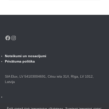
Facebook
Instagram
Noteikumi un nosacījumi
Privātuma politika
SIA Elux, LV 54103004691, Cēsu iela 31/I, Rīga, LV 1012,
Latvija
Šajā vietnē tiek izmantotas sīkdatnes. Turpinot izmantot vietni,