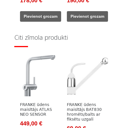
178,00
€
190,00
€
price
price
price
price
was:
is:
was:
is:
Pievienot grozam
Pievienot grozam
237,00 €.
178,00 €.
331,00 €.
190,00 €.
Citi zīmola produkti
FRANKE ūdens
FRANKE ūdens
maisītājs ATLAS
maisītājs BAT830
NEO SENSOR
hromēts/balts ar
fiksētu uzgali
Original
Current
449,00
€
Original
Current