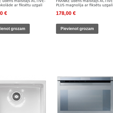
 ūdens maisītājs ACTIVE-
FRANKE ūdens maisītājs ACTIVE
kolāde ar fiksētu uzgali
PLUS magnolija ar fiksētu uzgali
nal
Current
Original
Current
00
€
178,00
€
price
price
price
is:
was:
is:
vienot grozam
Pievienot grozam
0 €.
175,00 €.
237,00 €.
178,00 €.