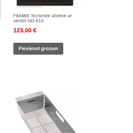
FRANKE Tectonite izlietne ar
ventili SID 610
Original
Current
123,00
€
price
price
was:
is:
Pievienot grozam
169,00 €.
123,00 €.