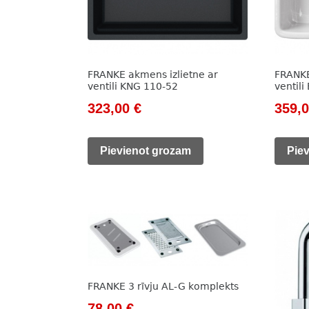
FRANKE akmens izlietne ar
FRANKE
ventili KNG 110-52
ventil
Original
Current
Origi
323,00
€
359,
price
price
price
was:
is:
was:
Pievienot grozam
Pie
444,00 €.
323,00 €.
478,0
FRANKE 3 rīvju AL-G komplekts
Original
Current
78,00
€