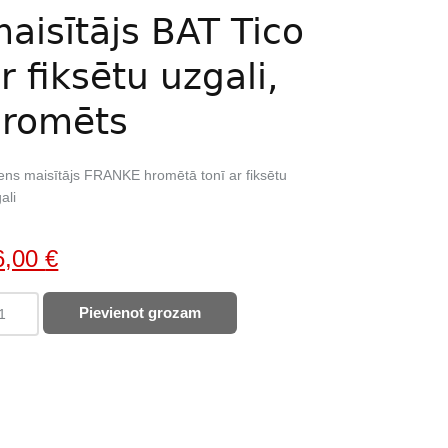
aisītājs BAT Tico
r fiksētu uzgali,
hromēts
ns maisītājs FRANKE hromētā tonī ar fiksētu
ali
iginal
Current
6,00
€
ice
price
ANKE
Pievienot grozam
as:
is:
ens
28,00 €.
96,00 €.
sītājs
T
o
omēts