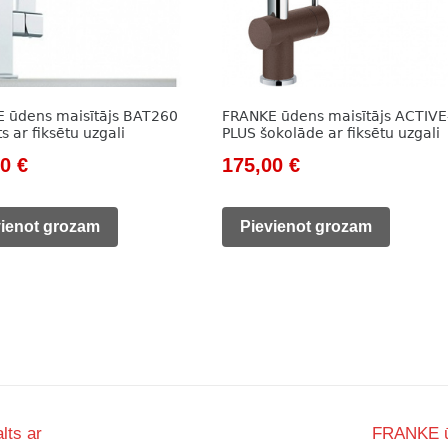
 ūdens maisītājs BAT260
FRANKE ūdens maisītājs ACTIVE
 ar fiksētu uzgali
PLUS šokolāde ar fiksētu uzgali
nal
Current
Original
Current
00
€
175,00
€
price
price
price
is:
was:
is:
vienot grozam
Pievienot grozam
0 €.
190,00 €.
233,00 €.
175,00 €.
lts ar
FRANKE ūd