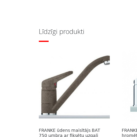
Līdzīgi produkti
FRANKE ūdens maisītājs BAT
FRANKE
750 umbra ar fiksētu uzgali
hromēts