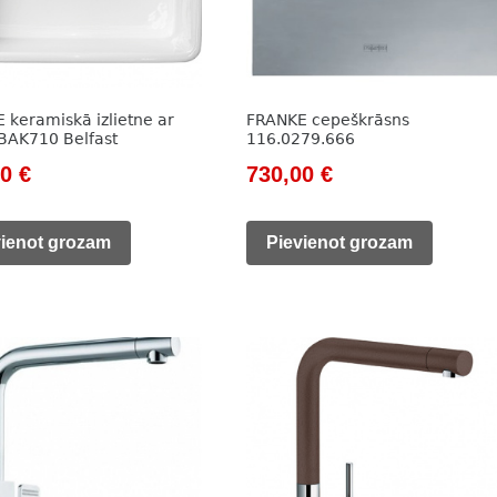
 keramiskā izlietne ar
FRANKE cepeškrāsns
i BAK710 Belfast
116.0279.666
nal
Current
Original
Current
00
€
730,00
€
price
price
price
is:
was:
is:
vienot grozam
Pievienot grozam
0 €.
359,00 €.
1
730,00 €.
293,00 €.