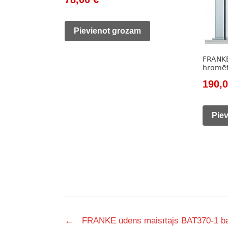
price
price
was:
is:
Pievienot grozam
104,00 €.
78,00 €.
FRANKE
hromēts
Origi
190,
price
was:
Pie
389,0
Post
←
FRANKE ūdens maisītājs BAT370-1 ba