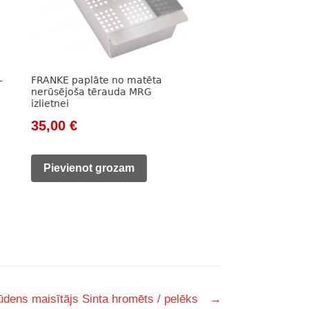
-
FRANKE paplāte no matēta
nerūsējoša tērauda MRG
izlietnei
Original
Current
35,00
€
price
price
was:
is:
Pievienot grozam
50,00 €.
35,00 €.
ens maisītājs Sinta hromēts / pelēks
→