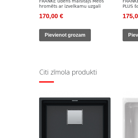
FRANKE ūdens maisītājs Meos
FRANKE
hromēts ar izvelkamu uzgali
PLUS šo
Original
Current
Origi
170,00
€
175,
price
price
price
was:
is:
was:
Pievienot grozam
Pie
226,00 €.
170,00 €.
233,0
Citi zīmola produkti