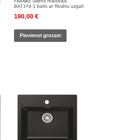
-
FRANKE ūdens maisītājs
BAT370-1 balts ar fiksētu uzgali
Original
Current
190,00
€
price
price
was:
is:
Pievienot grozam
331,00 €.
190,00 €.