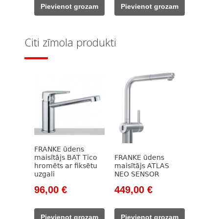
was:
is:
was:
is:
Pievienot grozam
Pievienot grozam
237,00 €.
178,00 €.
331,00 €.
190,00 €.
Citi zīmola produkti
FRANKE ūdens
maisītājs BAT Tico
FRANKE ūdens
hromēts ar fiksētu
maisītājs ATLAS
uzgali
NEO SENSOR
Original
Current
Original
Current
96,00
€
449,00
€
price
price
price
price
was:
is:
was:
is:
Pievienot grozam
Pievienot grozam