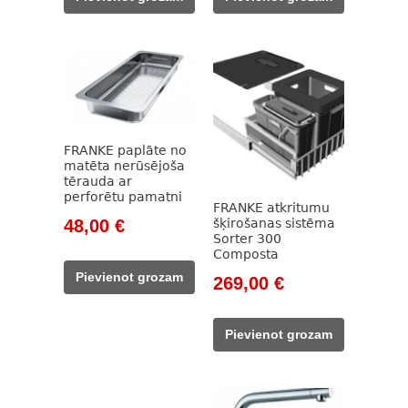
128,00 €.
96,00 €.
599,00 €.
449,00 €.
FRANKE paplāte no
matēta nerūsējoša
tērauda ar
perforētu pamatni
FRANKE atkritumu
Original
Current
šķirošanas sistēma
48,00
€
Sorter 300
price
price
Composta
was:
is:
Pievienot grozam
Original
Current
269,00
€
63,00 €.
48,00 €.
price
price
was:
is:
Pievienot grozam
358,00 €.
269,00 €.