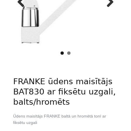
Previous
Next
FRANKE ūdens maisītājs
BAT830 ar fiksētu uzgali,
balts/hromēts
Ūdens maisītājs FRANKE baltā un hromētā tonī ar
fiksētu uzgali