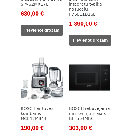
SPV6ZMX17E
integrētu tvaika
nosūcēju
Original
Current
630,00
€
PVS811B16E
price
price
Original
Current
1 390,00
€
was:
is:
price
price
Pievienot grozam
833,00 €.
630,00 €.
was:
is:
Pievienot grozam
1
1
844,00 €.
390,00 €.
BOSCH virtuves
BOSCH iebūvējama
kombains
mikroviļņu krāsns
MC812M844
BFL554MB0
Original
Current
Original
Current
190,00
€
303,00
€