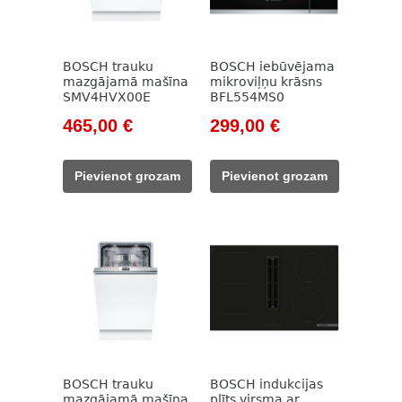
BOSCH trauku
BOSCH iebūvējama
mazgājamā mašīna
mikroviļņu krāsns
SMV4HVX00E
BFL554MS0
Original
Current
Original
Current
465,00
€
299,00
€
price
price
price
price
was:
is:
was:
is:
Pievienot grozam
Pievienot grozam
609,00 €.
465,00 €.
390,00 €.
299,00 €.
BOSCH trauku
BOSCH indukcijas
mazgājamā mašīna
plīts virsma ar