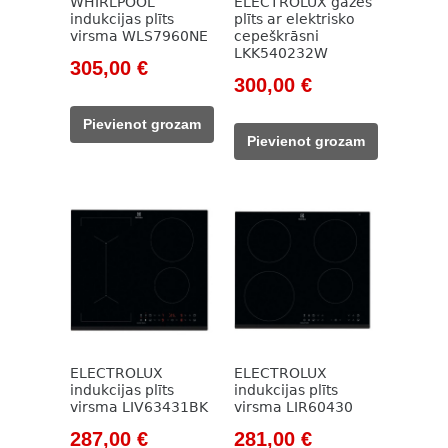
WHIRLPOOL
ELECTROLUX gāzes
indukcijas plīts
plīts ar elektrisko
virsma WLS7960NE
cepeškrāsni
LKK540232W
Original
Current
305,00
€
Original
Current
300,00
€
price
price
price
price
was:
is:
Pievienot grozam
was:
is:
402,00 €.
305,00 €.
Pievienot grozam
415,00 €.
300,00 €.
ELECTROLUX
ELECTROLUX
indukcijas plīts
indukcijas plīts
virsma LIV63431BK
virsma LIR60430
Original
Current
Original
Current
287,00
€
281,00
€