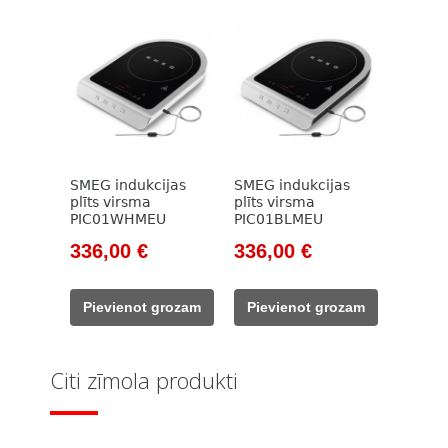
SMEG indukcijas
SMEG indukcijas
plīts virsma
plīts virsma
PIC01WHMEU
PIC01BLMEU
Original
Current
Original
Current
336,00
€
336,00
€
price
price
price
price
was:
is:
was:
is:
Pievienot grozam
Pievienot grozam
382,00 €.
336,00 €.
382,00 €.
336,00 €.
Citi zīmola produkti