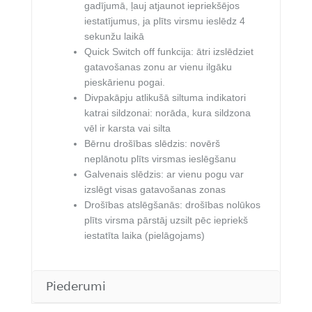
gadījumā, ļauj atjaunot iepriekšējos
iestatījumus, ja plīts virsmu ieslēdz 4
sekunžu laikā
Quick Switch off funkcija: ātri izslēdziet
gatavošanas zonu ar vienu ilgāku
pieskārienu pogai.
Divpakāpju atlikušā siltuma indikatori
katrai sildzonai: norāda, kura sildzona
vēl ir karsta vai silta
Bērnu drošības slēdzis: novērš
neplānotu plīts virsmas ieslēgšanu
Galvenais slēdzis: ar vienu pogu var
izslēgt visas gatavošanas zonas
Drošības atslēgšanās: drošības nolūkos
plīts virsma pārstāj uzsilt pēc iepriekš
iestatīta laika (pielāgojams)
Piederumi