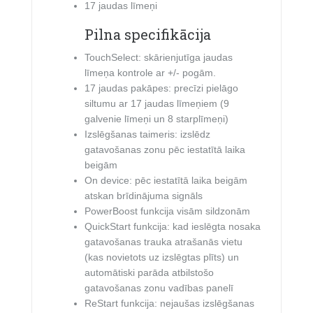
17 jaudas līmeņi
Pilna specifikācija
TouchSelect: skārienjutīga jaudas
līmeņa kontrole ar +/- pogām.
17 jaudas pakāpes: precīzi pielāgo
siltumu ar 17 jaudas līmeņiem (9
galvenie līmeņi un 8 starplīmeņi)
Izslēgšanas taimeris: izslēdz
gatavošanas zonu pēc iestatītā laika
beigām
On device: pēc iestatītā laika beigām
atskan brīdinājuma signāls
PowerBoost funkcija visām sildzonām
QuickStart funkcija: kad ieslēgta nosaka
gatavošanas trauka atrašanās vietu
(kas novietots uz izslēgtas plīts) un
automātiski parāda atbilstošo
gatavošanas zonu vadības panelī
ReStart funkcija: nejaušas izslēgšanas