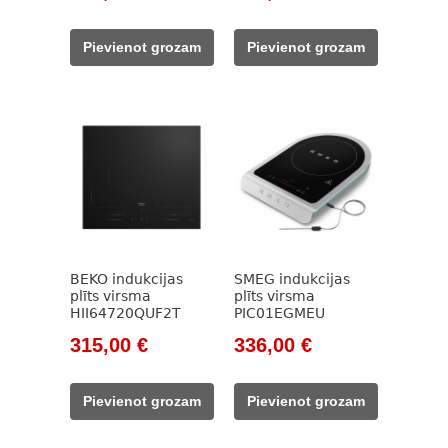
price
price
price
price
was:
is:
was:
is:
Pievienot grozam
Pievienot grozam
443,00 €.
287,00 €.
425,00 €.
281,00 €.
BEKO indukcijas
SMEG indukcijas
plīts virsma
plīts virsma
HII64720QUF2T
PIC01EGMEU
Original
Current
Original
Current
315,00
€
336,00
€
price
price
price
price
was:
is:
was:
is:
Pievienot grozam
Pievienot grozam
785,00 €.
315,00 €.
382,00 €.
336,00 €.