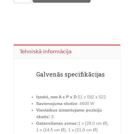
418,00 €.
314,00 €.
plīts
virsma
PUJ611BB5E
quantity
Tehniskā informācija
Galvenās specifikācijas
Izmēri, mm A x P x D
:51 x 592 x 522
Savienojuma slodze
: 4600 W
Vienlaikus izmantojamo pozīciju
skaits:
3
Gatavošanas zonas:
1 x (28,0 cm Ø),
1 x (14,5 cm Ø), 1 x (21,0 cm Ø)