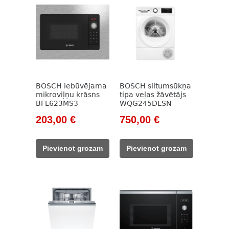
BOSCH iebūvējama
BOSCH siltumsūkņa
mikroviļņu krāsns
tipa veļas žāvētājs
BFL623MS3
WQG245DLSN
Original
Current
Original
Current
203,00
€
750,00
€
price
price
price
price
was:
is:
was:
is:
Pievienot grozam
Pievienot grozam
263,00 €.
203,00 €.
991,00 €.
750,00 €.