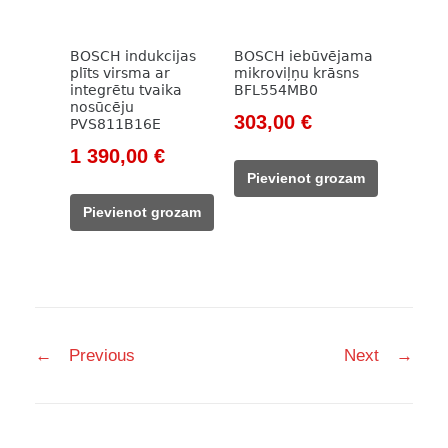
BOSCH indukcijas
BOSCH iebūvējama
plīts virsma ar
mikroviļņu krāsns
integrētu tvaika
BFL554MB0
nosūcēju
Original
Current
303,00
€
PVS811B16E
price
price
Original
Current
1 390,00
€
was:
is:
price
price
Pievienot grozam
390,00 €.
303,00 €.
was:
is:
Pievienot grozam
1
1
844,00 €.
390,00 €.
Post
←
Previous
Next
→
navigation