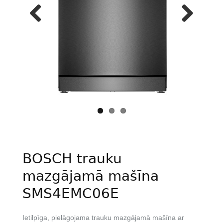
Previous
Next
BOSCH trauku
mazgājamā mašīna
SMS4EMC06E
Ietilpīga, pielāgojama trauku mazgājamā mašīna ar