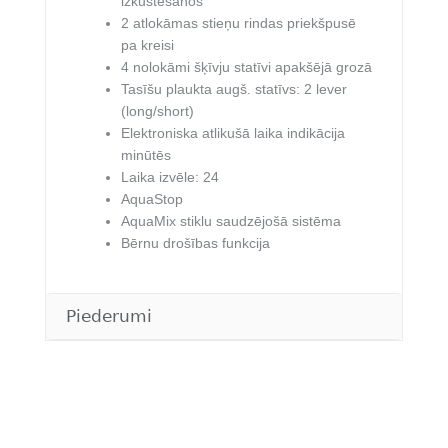
izkustēšanos
2 atlokāmas stieņu rindas priekšpusē
pa kreisi
4 nolokāmi šķīvju statīvi apakšējā grozā
Tasīšu plaukta augš. statīvs: 2 lever
(long/short)
Elektroniska atlikušā laika indikācija
minūtēs
Laika izvēle: 24
AquaStop
AquaMix stiklu saudzējošā sistēma
Bērnu drošības funkcija
Piederumi