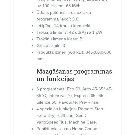
uz 100 cikliem: 65 kWh
Ūdens patēriņš litros uz ciklu
programmā “eco”: 9.0 l
Ietilpība: 14 trauku komplekti
Trokšņu līmenis: 42 dB(A) re 1 pW
Trokšņu līmeņa klase: B
Grozu skaits: 3
Produkta izmēri (AxPxD): 845x600x600
mm
Mazgāšanas programmas
un funkcijas
6 programmas: Eco 50, Auto 45-65° 45-
65°C, Intensive 70, Express 65° 65,
Silence 50, Favourite. Pre-Rinse.
4 speciālās funkcijas: Remote Start,
Extra Dry, HalfLoad, SpoD
VarioSpeedPlus. Machine Care.
Papildfunkcijas no Home Connect