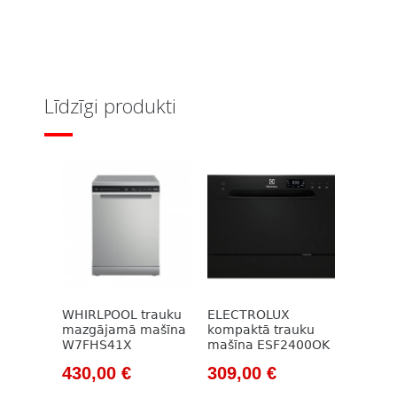
Līdzīgi produkti
WHIRLPOOL trauku
ELECTROLUX
mazgājamā mašīna
kompaktā trauku
W7FHS41X
mašīna ESF2400OK
Original
Current
Original
Current
430,00
€
309,00
€
price
price
price
price