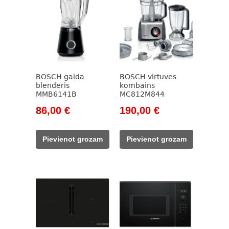
BOSCH galda
BOSCH virtuves
blenderis
kombains
MMB6141B
MC812M844
Original
Current
Original
Current
86,00
€
190,00
€
price
price
price
price
was:
is:
was:
is:
Pievienot grozam
Pievienot grozam
115,00 €.
86,00 €.
257,00 €.
190,00 €.