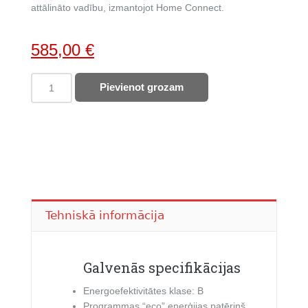
attālināto vadību, izmantojot Home Connect.
Original
Current
585,00
€
price
price
BOSCH
Pievienot grozam
was:
is:
trauku
749,00 €.
585,00 €.
mazgājamā
mašīna
SMS4EMC06E
quantity
Tehniskā informācija
Galvenās specifikācijas
Energoefektivitātes klase: B
Programmas “eco” enerģijas patēriņš