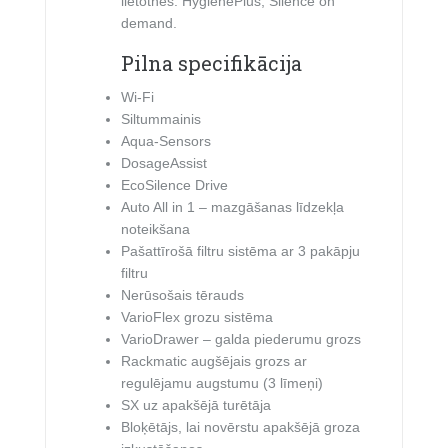
lietotnes: HygienePlus, Silence on
demand.
Pilna specifikācija
Wi-Fi
Siltummainis
Aqua-Sensors
DosageAssist
EcoSilence Drive
Auto All in 1 – mazgāšanas līdzekļa
noteikšana
Pašattīrošā filtru sistēma ar 3 pakāpju
filtru
Nerūsošais tērauds
VarioFlex grozu sistēma
VarioDrawer – galda piederumu grozs
Rackmatic augšējais grozs ar
regulējamu augstumu (3 līmeņi)
SX uz apakšējā turētāja
Bloķētājs, lai novērstu apakšējā groza