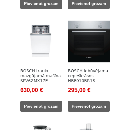
was:
is:
was:
is:
Pievienot grozam
Pievienot grozam
157,00 €.
115,00 €.
944,00 €.
720,00 €.
BOSCH trauku
BOSCH iebūvējama
mazgājamā mašīna
cepeškrāsns
SPV6ZMX17E
HBF010BR1S
Original
Current
Original
Current
630,00
€
295,00
€
price
price
price
price
was:
is:
was:
is:
Pievienot grozam
Pievienot grozam
833,00 €.
630,00 €.
421,00 €.
295,00 €.