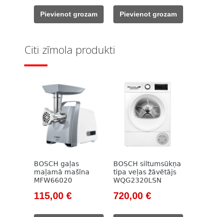
was:
is:
was:
is:
Pievienot grozam
Pievienot grozam
530,00 €.
430,00 €.
452,00 €.
309,00 €.
Citi zīmola produkti
BOSCH gaļas
BOSCH siltumsūkņa
maļamā mašīna
tipa veļas žāvētājs
MFW66020
WQG2320LSN
Original
Current
Original
Current
115,00
€
720,00
€
price
price
price
price