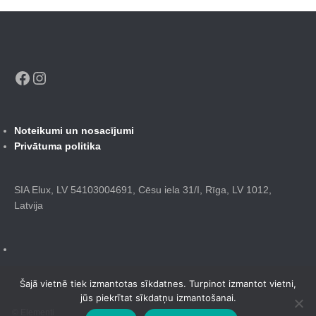
Facebook
Instagram
Noteikumi un nosacījumi
Privātuma politika
SIA Elux, LV 54103004691, Cēsu iela 31/I, Rīga, LV 1012,
Latvija
Šajā vietnē tiek izmantotas sīkdatnes. Turpinot izmantot vietni,
jūs piekrītat sīkdatņu izmantošanai.
© Elementi