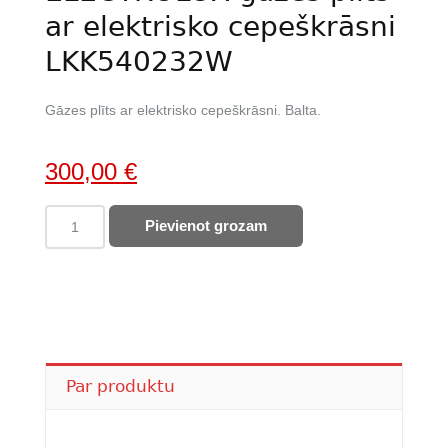
ar elektrisko cepeškrāsni
LKK540232W
Gāzes plīts ar elektrisko cepeškrāsni. Balta.
Original
Current
300,00
€
price
price
ELECTROLUX
Pievienot grozam
was:
is:
gāzes
415,00 €.
300,00 €.
plīts
ar
elektrisko
cepeškrāsni
LKK540232W
quantity
Par produktu