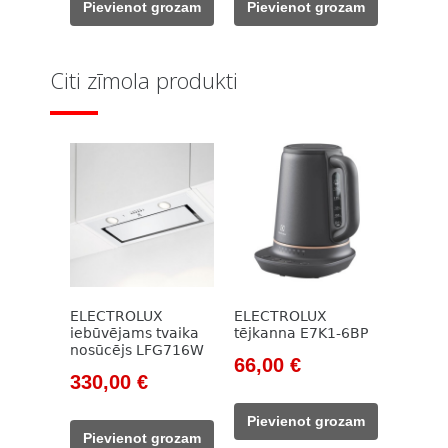
Pievienot grozam
Pievienot grozam
785,00 €.
315,00 €.
382,00 €.
336,00 €.
Citi zīmola produkti
ELECTROLUX
ELECTROLUX
iebūvējams tvaika
tējkanna E7K1-6BP
nosūcējs LFG716W
Original
Current
66,00
€
Original
Current
330,00
€
price
price
price
price
was:
is:
Pievienot grozam
was:
is:
133,00 €.
66,00 €.
Pievienot grozam