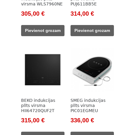
virsma WLS7960NE
PUJ611BB5E
Original
Current
Original
Current
305,00
€
314,00
€
price
price
price
price
was:
is:
was:
is:
Pievienot grozam
Pievienot grozam
402,00 €.
305,00 €.
418,00 €.
314,00 €.
BEKO indukcijas
SMEG indukcijas
plīts virsma
plīts virsma
HII64720QUF2T
PIC01EGMEU
Original
Current
Original
Current
315,00
€
336,00
€
price
price
price
price
was:
is:
was:
is: