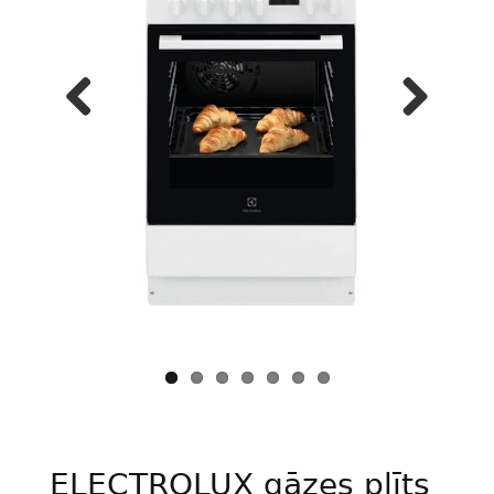
Previous
Next
ELECTROLUX gāzes plīts