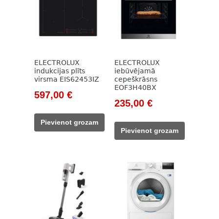
ELECTROLUX
ELECTROLUX
indukcijas plīts
iebūvējamā
virsma EIS62453IZ
cepeškrāsns
EOF3H40BX
Original
Current
597,00
€
Original
Current
235,00
€
price
price
price
price
was:
is:
Pievienot grozam
was:
is:
824,00 €.
597,00 €.
Pievienot grozam
338,00 €.
235,00 €.