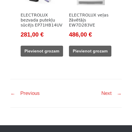
ELECTROLUX
ELECTROLUX veļas
bezvada putekļu
žāvētājs
sūcējs EP71HB14UV
EW7D283VE
Original
Current
Original
Current
281,00
€
486,00
€
price
price
price
price
was:
is:
was:
is:
Pievienot grozam
Pievienot grozam
537,00 €.
281,00 €.
699,00 €.
486,00 €.
Post
←
Previous
Next
→
navigation