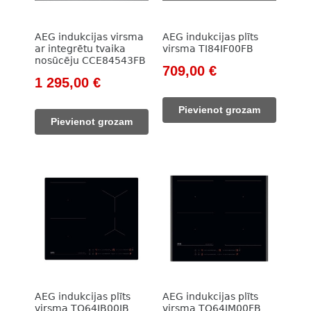
AEG indukcijas virsma
AEG indukcijas plīts
ar integrētu tvaika
virsma TI84IF00FB
nosūcēju CCE84543FB
Original
Current
709,00
€
Original
Current
1 295,00
€
price
price
price
price
was:
is:
Pievienot grozam
was:
is:
1
709,00 €.
Pievienot grozam
1
1
022,00 €.
779,00 €.
295,00 €.
AEG indukcijas plīts
AEG indukcijas plīts
virsma TO64IB00IB
virsma TO64IM00FB