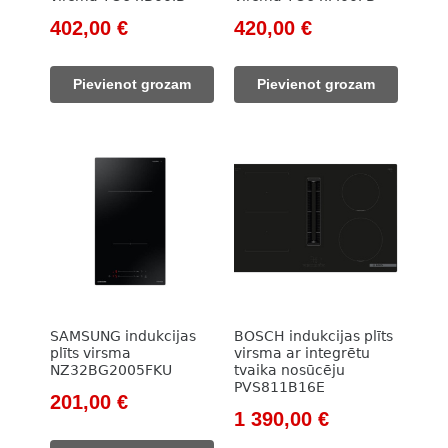
Original
Current
Original
Current
402,00
€
420,00
€
price
price
price
price
was:
is:
was:
is:
Pievienot grozam
Pievienot grozam
580,00 €.
402,00 €.
611,00 €.
420,00 €.
SAMSUNG indukcijas
BOSCH indukcijas plīts
plīts virsma
virsma ar integrētu
NZ32BG2005FKU
tvaika nosūcēju
PVS811B16E
Original
Current
201,00
€
Original
Current
1 390,00
€
price
price
price
price
was:
is: