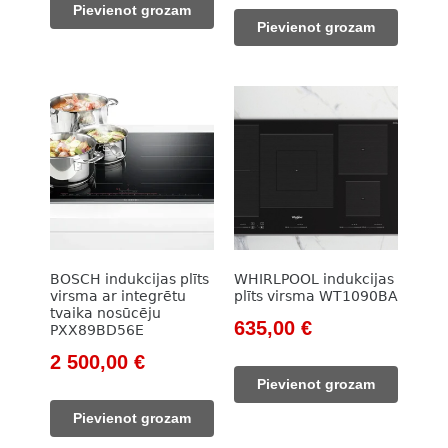
Pievienot grozam
was:
is:
220,00 €.
201,00 €.
Pievienot grozam
1
1
844,00 €.
390,00 €.
BOSCH indukcijas plīts
WHIRLPOOL indukcijas
virsma ar integrētu
plīts virsma WT1090BA
tvaika nosūcēju
Original
Current
635,00
€
PXX89BD56E
price
price
Original
Current
2 500,00
€
was:
is:
price
price
Pievienot grozam
825,00 €.
635,00 €.
was:
is:
Pievienot grozam
2
2