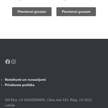
price
price
price
price
was:
is:
was:
is:
Pievienot grozam
Pievienot grozam
1
799,00 €.
854,00 €.
606,00 €.
020,00 €.
Facebook
Instagram
Noteikumi un nosacījumi
Privātuma politika
SIA Elux, LV 54103004691, Cēsu iela 31/I, Rīga, LV 1012,
Latvija