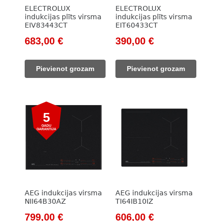
ELECTROLUX
ELECTROLUX
indukcijas plīts virsma
indukcijas plīts virsma
EIV83443CT
EIT60433CT
Original
Current
Original
Current
683,00
€
390,00
€
price
price
price
price
was:
is:
was:
is:
Pievienot grozam
Pievienot grozam
983,00 €.
683,00 €.
562,00 €.
390,00 €.
5
GADU
GARANTIJA
AEG indukcijas virsma
AEG indukcijas virsma
NII64B30AZ
TI64IB10IZ
Original
Current
Original
Current
799,00
€
606,00
€