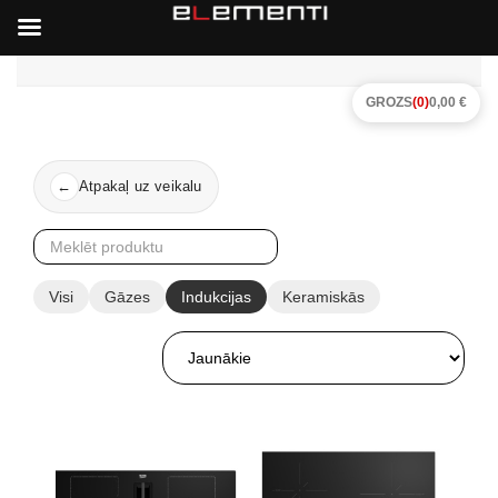
GROZS
(0)
0,00 €
Atpakaļ uz veikalu
←
Visi
Gāzes
Indukcijas
Keramiskās