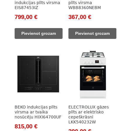
indukcijas plīts virsma
plīts virsma
EIS87453IZ
WBB8360NEBM
Original
Current
Original
Current
799,00
€
367,00
€
price
price
price
price
was:
is:
was:
is:
Pievienot grozam
Pievienot grozam
1
799,00 €.
462,00 €.
367,00 €.
048,00 €.
BEKO indukcijas plīts
ELECTROLUX gāzes
virsma ar tvaika
plīts ar elektrisko
nosūcēju HIXI64700UF
cepeškrāsni
LKK540232W
Original
Current
815,00
€
Original
Current